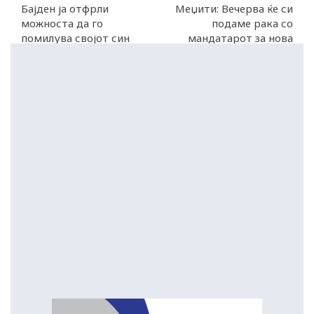
Бајден ја отфрли
Меџити: Вечерва ќе си
можноста да го
подаме рака со
помилува својот син
мандатарот за нова
Хантер
владина коалиција