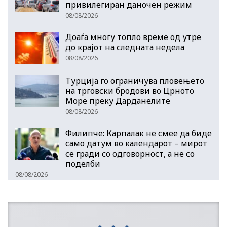
привилегиран даночен режим
08/08/2026
Доаѓа многу топло време од утре
до крајот на следната недела
08/08/2026
Турција го ограничува пловењето
на трговски бродови во Црното
Море преку Дарданелите
08/08/2026
Филипче: Карпалак не смее да биде
само датум во календарот – мирот
се гради со одговорност, а не со
поделби
08/08/2026