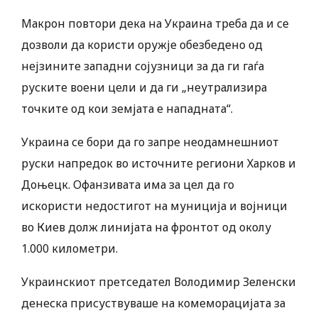
Макрон повтори дека на Украина треба да и се
дозволи да користи оружје обезбедено од
нејзините западни сојузници за да ги гаѓа
руските воени цели и да ги „неутрализира
точките од кои земјата е нападната“.
Украина се бори да го запре неодамнешниот
руски напредок во источните региони Харков и
Доњецк. Офанзивата има за цел да го
искористи недостигот на муниција и војници
во Киев долж линијата на фронтот од околу
1.000 километри.
Украинскиот претседател Володимир Зеленски
денеска присуствуваше на комеморацијата за