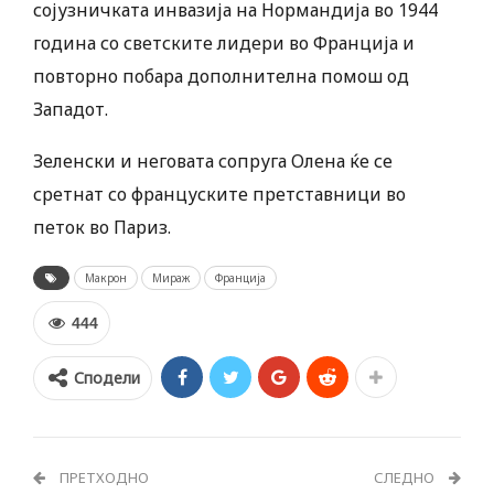
сојузничката инвазија на Нормандија во 1944
година со светските лидери во Франција и
повторно побара дополнителна помош од
Западот.
Зеленски и неговата сопруга Олена ќе се
сретнат со француските претставници во
петок во Париз.
Макрон
Мираж
Франција
444
Сподели
ПРЕТХОДНО
СЛЕДНО