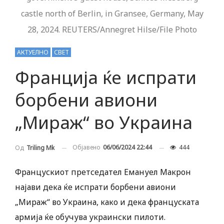
castle north of Berlin, in Gransee, Germany, May
28, 2024. REUTERS/Annegret Hilse/File Photo
АКТУЕЛНО
СВЕТ
Франција ќе испрати
борбени авиони
„Мираж“ во Украина
Објавено
06/06/2024 22:44
444
Од
Triling Mk
Францускиот претседател Емануел Макрон
најави дека ќе испрати борбени авиони
„Мираж“ во Украина, како и дека француската
армија ќе обучува украински пилоти.