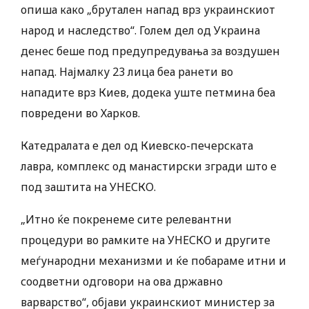
опиша како „брутален напад врз украинскиот
народ и наследство“. Голем дел од Украина
денес беше под предупредувања за воздушен
напад. Најмалку 23 лица беа ранети во
нападите врз Киев, додека уште петмина беа
повредени во Харков.
Катедралата е дел од Киевско-печерската
лавра, комплекс од манастирски згради што е
под заштита на УНЕСКО.
„Итно ќе покренеме сите релевантни
процедури во рамките на УНЕСКО и другите
меѓународни механизми и ќе побараме итни и
соодветни одговори на ова државно
варварство“, објави украинскиот министер за