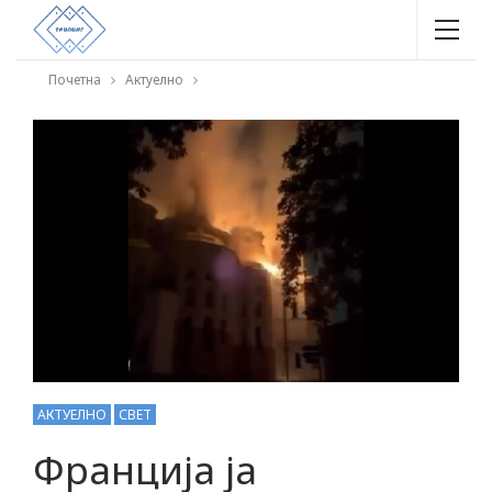
Почетна
Актуелно
АКТУЕЛНО
СВЕТ
Франција ја