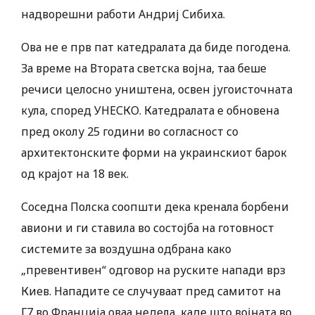
надворешни работи Андриј Сибиха.
Ова не е прв пат катедралата да биде погодена.
За време на Втората светска војна, таа беше
речиси целосно уништена, освен југоисточната
кула, според УНЕСКО. Катедралата е обновена
пред околу 25 години во согласност со
архитектонските форми на украинскиот барок
од крајот на 18 век.
Соседна Полска соопшти дека кренала борбени
авиони и ги ставила во состојба на готовност
системите за воздушна одбрана како
„превентивен“ одговор на руските напади врз
Киев. Нападите се случуваат пред самитот на
Г7 во Франција оваа недела, каде што војната во