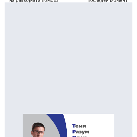
на развојната помош
последен момент
во историјата