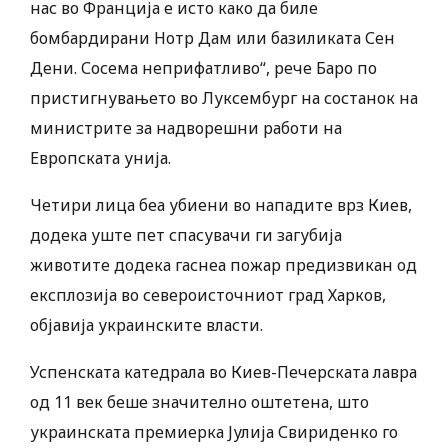
нас во Франција е исто како да биле
бомбардирани Нотр Дам или базиликата Сен
Дени. Сосема неприфатливо“, рече Баро по
пристигнувањето во Луксембург на состанок на
министрите за надворешни работи на
Европската унија.
Четири лица беа убиени во нападите врз Киев,
додека уште пет спасувачи ги загубија
животите додека гаснеа пожар предизвикан од
експлозија во североисточниот град Харков,
објавија украинските власти.
Успенската катедрала во Киев-Печерската лавра
од 11 век беше значително оштетена, што
украинската премиерка Јулија Свириденко го