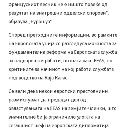
францускиот весник не е ништо повеќе од
резултат на внатрешни одделски спорови“,
објавува „Еуроњуз“.
Според претходните информации, во рамките
на Европската унија се разгледува можноста за
фундаментална реформа на Европската служба
за надворешни работи, позната како EEAS, по
критиките за начинот на кој работи службата
под водство на Каја Калас.
Се вели дека некои европски престолнини
размислуваат да предадат дел од
овластувањата на EEAS на земјите-членки, што
значително би ја ограничило улогата на
сегашниот шеф на европската дипломатија.