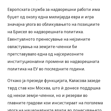
Европската служба за надворешни работи има
буџет од околу една милијарда евра и игра
значајна улога во обликувањето на позициите
на Брисел во надворешната политика.
Евентуалното пренесување на нејзините
овластувања на земјите-членки би
претставувало една од најсериозните
институционални промени во надворешната
политика на ЕУ во последните години.
Откако ја презеде функцијата, Каласова зазеде
тврд став кон Москва, што ѝ донесе поддршка
од некои земји-членки, но и резерви во
главните градови кои инсистираат на поголема
улога на националните влади во донесувањето