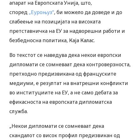
апарат на Европската Унија, што,
според
„Еуроњуз“
, би можело да доведе и до
слабеење на позицијата на високата
претставничка на ЕУ за надворешни работи и
безбедносна политика, Каја Калас.
Во текстот се наведува дека некои европски
дипломати се сомневаат дека контроверзноста,
претходно предизвикана од француските
медиуми, е резултат на внатрешни конфликти
во институциите на ЕУ, а не само дебата за
ефикасноста на европската дипломатска
служба.
„Некои дипломати се сомневаат дека
скандалот со висок профил предизвикан од