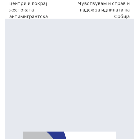
центри и покрај
Чувствувам и страв и
жестоката
надеж за иднината на
антимигрантска
Србија
реторика