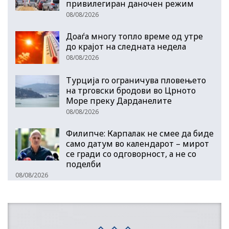
привилегиран даночен режим
08/08/2026
Доаѓа многу топло време од утре
до крајот на следната недела
08/08/2026
Турција го ограничува пловењето
на трговски бродови во Црното
Море преку Дарданелите
08/08/2026
Филипче: Карпалак не смее да биде
само датум во календарот – мирот
се гради со одговорност, а не со
поделби
08/08/2026