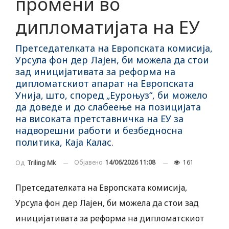
промени во
дипломатијата на ЕУ
Претседателката на Европската комисија,
Урсула фон дер Лајен, би можела да стои
зад иницијативата за реформа на
дипломатскиот апарат на Европската
Унија, што, според „Еуроњуз“, би можело
да доведе и до слабеење на позицијата
на високата претставничка на ЕУ за
надворешни работи и безбедносна
политика, Каја Калас.
Објавено
14/06/2026 11:08
161
Од
Triling Mk
Претседателката на Европската комисија,
Урсула фон дер Лајен, би можела да стои зад
иницијативата за реформа на дипломатскиот