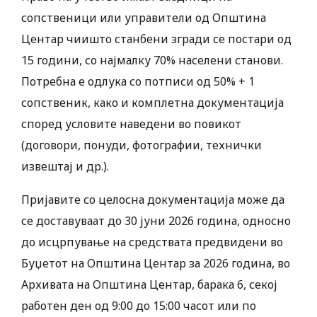
сопственици или управители од Општина
Центар чиишто станбени згради се постари од
15 години, со најмалку 70% населени станови.
Потребна е одлука со потписи од 50% + 1
сопственик, како и комплетна документација
според условите наведени во повикот
(договори, понуди, фотографии, технички
извештај и др.).
Пријавите со целосна документација може да
се доставуваат до 30 јуни 2026 година, односно
до исцрпување на средствата предвидени во
Буџетот на Општина Центар за 2026 година, во
Архивата на Општина Центар, барака 6, секој
работен ден од 9:00 до 15:00 часот или по