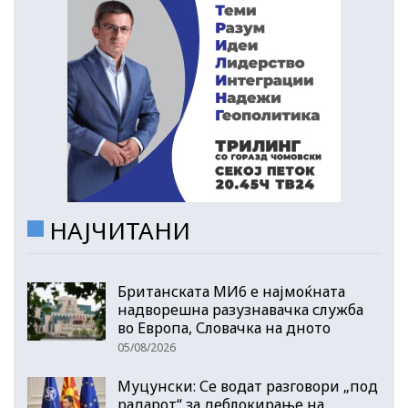
НАЈЧИТАНИ
Британската МИ6 е најмоќната
надворешна разузнавачка служба
во Европа, Словачка на дното
05/08/2026
Муцунски: Се водат разговори „под
радарот“ за деблокирање на