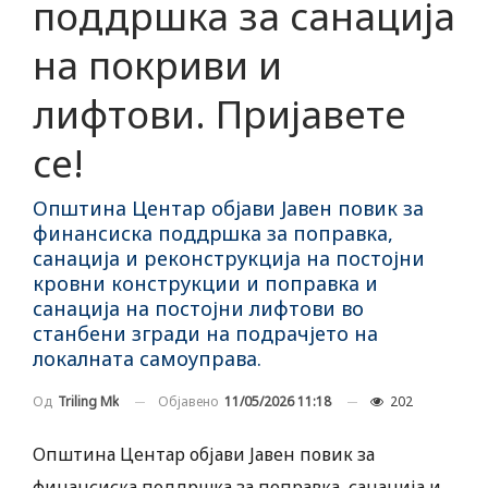
поддршка за санација
на покриви и
лифтови. Пријавете
се!
Општина Центар објави Јавен повик за
финансиска поддршка за поправка,
санација и реконструкција на постојни
кровни конструкции и поправка и
санација на постојни лифтови во
станбени згради на подрачјето на
локалната самоуправа.
Објавено
11/05/2026 11:18
202
Од
Triling Mk
Општина Центар објави Јавен повик за
финансиска поддршка за поправка, санација и