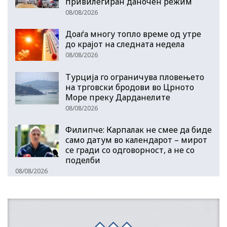
привилегиран даночен режим
08/08/2026
Доаѓа многу топло време од утре
до крајот на следната недела
08/08/2026
Турција го ограничува пловењето
на трговски бродови во Црното
Море преку Дарданелите
08/08/2026
Филипче: Карпалак не смее да биде
само датум во календарот – мирот
се гради со одговорност, а не со
поделби
08/08/2026