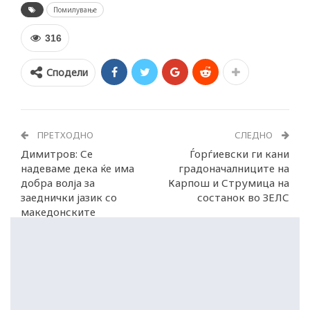
Помилување
316
Сподели
ПРЕТХОДНО
СЛЕДНО
Димитров: Се
Ѓорѓиевски ги кани
надеваме дека ќе има
градoначалниците на
добра волја за
Карпош и Струмица на
заеднички јазик со
состанок во ЗЕЛС
македонските
историчари