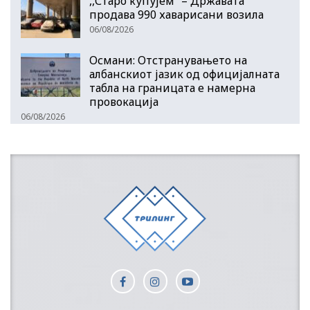
,,Старо купујем” – Државата
продава 990 хаварисани возила
06/08/2026
Османи: Отстранувањето на
албанскиот јазик од официјалната
табла на границата е намерна
провокација
06/08/2026