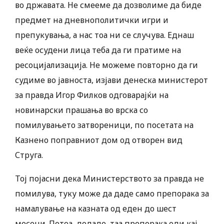
во државата. Не смееме да дозволиме да биде
предмет на дневнополитички игри и
препукувања, а нас тоа ни се случува. Еднаш
веќе осудени лица теба да ги пратиме на
ресоцијализација. Не можеме повторно да ги
судиме во јавноста, изјави денеска министерот
за правда Игор Филков одговарајќи на
новинарски прашања во врска со
помилувањето затвореници, по посетата на
Казнено поправниот дом од отворен вид
Струга.
Тој појасни дека Министерството за правда не
помилува, туку може да даде само препорака за
намалување на казната од еден до шест
месеци. Потоа, додаде, таа препорака оди кај