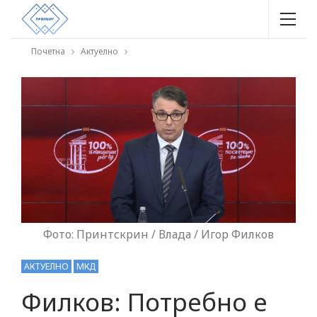
Почетна
Актуелно
Фото: Принтскрин / Влада / Игор Филков
АКТУЕЛНО
МКД
Филков: Потребно е