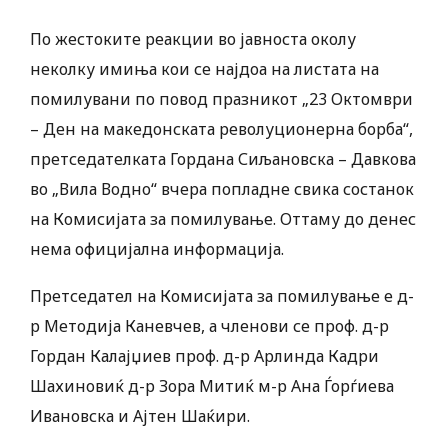
По жестоките реакции во јавноста околу
неколку имиња кои се најдоа на листата на
помилувани по повод празникот „23 Октомври
– Ден на македонската револуционерна борба“,
претседателката Гордана Сиљановска – Давкова
во „Вила Водно“ вчера попладне свика состанок
на Комисијата за помилување. Оттаму до денес
нема официјална информација.
Претседател на Комисијата за помилување е д-
р Методија Каневчев, а членови се проф. д-р
Гордан Калајџиев проф. д-р Арлинда Кадри
Шахиновиќ д-р Зора Митиќ м-р Ана Ѓорѓиева
Ивановска и Ајтен Шаќири.