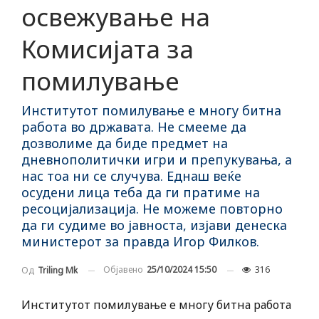
освежување на
Комисијата за
помилување
Институтот помилување е многу битна
работа во државата. Не смееме да
дозволиме да биде предмет на
дневнополитички игри и препукувања, а
нас тоа ни се случува. Еднаш веќе
осудени лица теба да ги пратиме на
ресоцијализација. Не можеме повторно
да ги судиме во јавноста, изјави денеска
министерот за правда Игор Филков.
Објавено
25/10/2024 15:50
316
Од
Triling Mk
Институтот помилување е многу битна работа