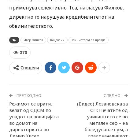
применува селективно. Тоа, нагласува Филков,
директно го нарушува кредибилитетот на
обвинителството.
Игор Филков
Коцевски
Министерот за правда
370
Сподели
ПРЕТХОДНО
СЛЕДНО
Режимот се врати,
(Видео) Лозановска за
велат од СДСМ по
СП: Печатите од
упадот на полицијата
училиштето се во
во домот на
метален сеф – на
директорката во
боледување сум, а
Демир Хисар
градоначалникот