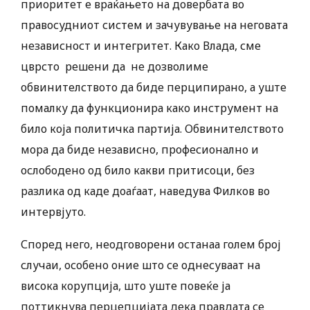
приоритет е враќањето на довербата во
правосудниот систем и зачувување на неговата
независност и интегритет. Како Влада, сме
цврсто решени да не дозволиме
обвинителството да биде перципирано, а уште
помалку да функционира како инструмент на
било која политичка партија. Обвинителството
мора да биде независно, професионално и
ослободено од било какви притисоци, без
разлика од каде доаѓаат, наведува Филков во
интервјуто.
Според него, неодговорени останаа голем број
случаи, особено оние што се однесуваат на
висока корупција, што уште повеќе ја
поттикнува перцепцијата дека правдата се