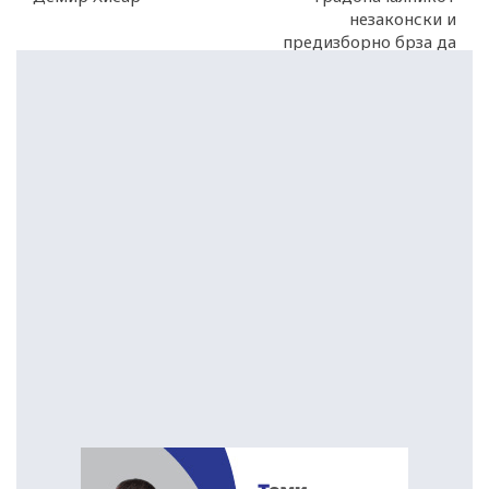
незаконски и
предизборно брза да
ме разреши