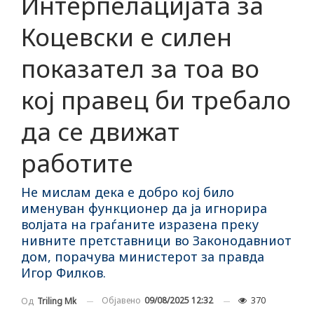
Интерпелацијата за
Коцевски е силен
показател за тоа во
кој правец би требало
да се движат
работите
Не мислам дека е добро кој било
именуван функционер да ја игнорира
волјата на граѓаните изразена преку
нивните претставници во Законодавниот
дом, порачува министерот за правда
Игор Филков.
Објавено
09/08/2025 12:32
370
Од
Triling Mk