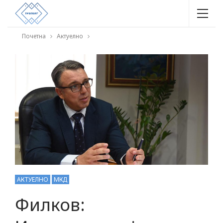
Почетна
Актуелно
АКТУЕЛНО
МКД
Филков: