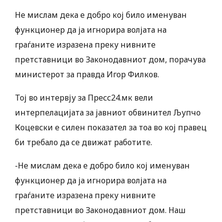
Не мислам дека е добро кој било именуван
функционер да ја игнорира волјата на
граѓаните изразена преку нивните
претставници во Законодавниот дом, порачува
министерот за правда Игор Филков.
Тој во интервју за Пресс24.мк вели
интерпелацијата за јавниот обвинител Љупчо
Коцевски е силен показател за тоа во кој правец
би требало да се движат работите.
-Не мислам дека е добро било кој именуван
функционер да ја игнорира волјата на
граѓаните изразена преку нивните
претставници во Законодавниот дом. Наш