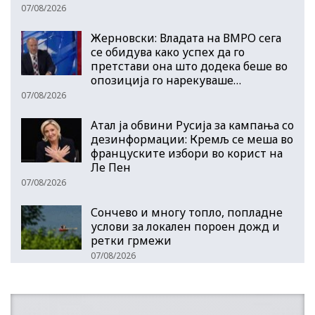
07/08/2026
Жерновски: Владата на ВМРО сега
се обидува како успех да го
претстави она што додека беше во
опозиција го нарекуваше…
07/08/2026
Атал ја обвини Русија за кампања со
дезинформации: Кремљ се меша во
француските избори во корист на
Ле Пен
07/08/2026
Сончево и многу топло, попладне
услови за локален пороен дожд и
ретки грмежи
07/08/2026