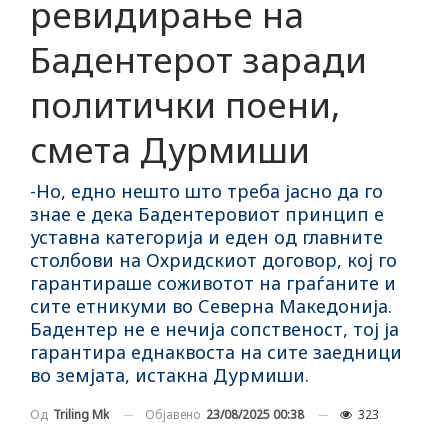
ревидирање на
Бадентерот заради
политички поени,
смета Дурмиши
-Но, едно нешто што треба јасно да го
знае е дека Бадентеровиот принцип е
уставна категорија и еден од главните
столбови на Охридскиот договор, кој го
гарантираше соживотот на граѓаните и
сите етникуми во Северна Македонија.
Бадентер не е нечија сопственост, тој ја
гарантира еднаквоста на сите заедници
во земјата, истакна Дурмиши.
Објавено
23/08/2025 00:38
323
Од
Triling Mk