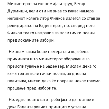
Министерот за економија и труд, Бесар
Дурмиши, вели оти не знае со каква намера
неговиот колега Игор Филков излегол со став за
ревидирање на Бадентерот, но, според него,
Филков тоа го направил за политички поени
пред локалните избори.
-Не знам каква беше намерата и која беше
причината што министерот зборуваше за
преиспитување на Бадентер. Мислам дека го
кажа тоа за политички поени, за дневна
политика, мисли дека ќе покрене некое големо
прашање пред изборите.
-Но, едно нешто што треба јасно да го знае е
дека Бадентеровиот принцип е уставна