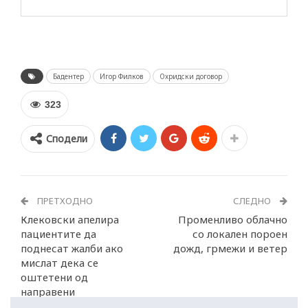
Бадентер
Игор Филков
Охридски договор
323
Сподели
ПРЕТХОДНО
СЛЕДНО
Клековски апелира
Променливо облачно
пациентите да
со локален пороен
поднесат жалби ако
дожд, грмежи и ветер
мислат дека се
оштетени од
направени
интервенции