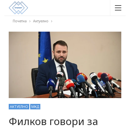
Почетна
Актуелно
АКТУЕЛНО
МКД
Филков говори за