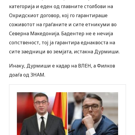
категорија и еден од главните столбови на
Охридскиот договор, кој го гарантираше
соживотот на граѓаните и сите етникуми во
Северна Македонија. Бадентер не е нечија
сопственост, тој ја гарантира еднаквоста на
сите заедници во земјата, истакна Дурмиши.
Инаку, Дурмиши е кадар на ВЛЕН, а Филков
доаѓа од ЗНАМ.