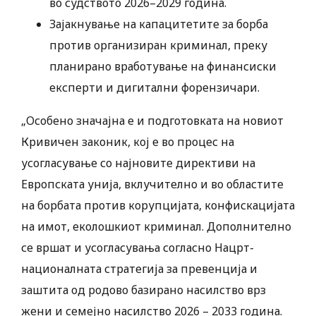
во судството 2026–2029 година.
Зајакнување на капацитетите за борба
против организиран криминал, преку
планирано вработување на финансиски
експерти и дигитални форензичари.
„Особено значајна е и подготовката на новиот
Кривичен законик, кој е во процес на
усогласување со најновите директиви на
Европската унија, вклучително и во областите
на борбата против корупцијата, конфискацијата
на имот, еколошкиот криминал. Дополнително
се вршат и усогласувања согласно Нацрт-
националната стратегија за превенција и
заштита од родово базирано насилство врз
жени и семејно насилство 2026 – 2033 година.