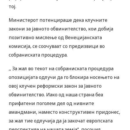
тој.
Министерот потенцираше дека клучните
закони за јавното обвинителство, кои добија
позитивно мислење од Венецијанската
комисија, се соочуваат со предизвици во
собраниската процедура.
,, За жал во текот на собраниската процедура
опозицијата одлучи да го блокира носењето на
овој клучен реформски закон за Јавното
обвинителство. Иако од наша страна беа
прифатени поголем дел од нивните
амандмани, наместо конструктивен придонес,
за жал тие одлучија да ја закочат европската
перспектива на нашата земја“, посочил