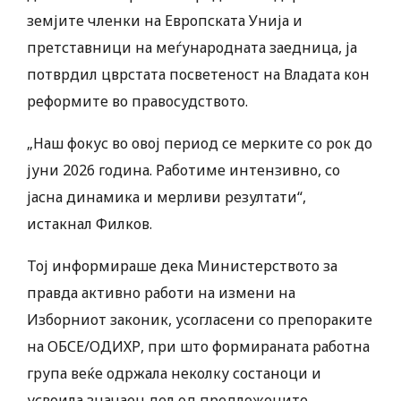
земјите членки на Европската Унија и
претставници на меѓународната заедница, ја
потврдил цврстата посветеност на Владата кон
реформите во правосудството.
„Наш фокус во овој период се мерките со рок до
јуни 2026 година. Работиме интензивно, со
јасна динамика и мерливи резултати“,
истакнал Филков.
Тој информираше дека Министерството за
правда активно работи на измени на
Изборниот законик, усогласени со препораките
на ОБСЕ/ОДИХР, при што формираната работна
група веќе одржала неколку состаноци и
усвоила значаен дел од предложените