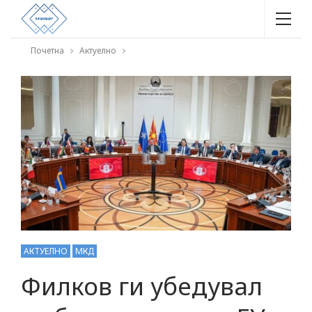
Почетна
Актуелно
АКТУЕЛНО
МКД
Филков ги убедувал