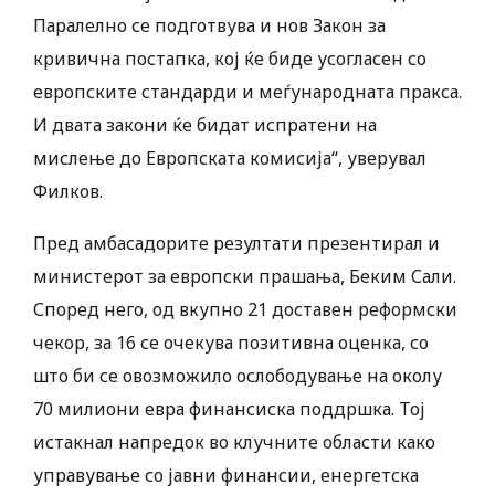
Паралелно се подготвува и нов Закон за
кривична постапка, кој ќе биде усогласен со
европските стандарди и меѓународната пракса.
И двата закони ќе бидат испратени на
мислење до Европската комисија“, уверувал
Филков.
Пред амбасадорите резултати презентирал и
министерот за европски прашања, Беким Сали.
Според него, од вкупно 21 доставен реформски
чекор, за 16 се очекува позитивна оценка, со
што би се овозможило ослободување на околу
70 милиони евра финансиска поддршка. Тој
истакнал напредок во клучните области како
управување со јавни финансии, енергетска