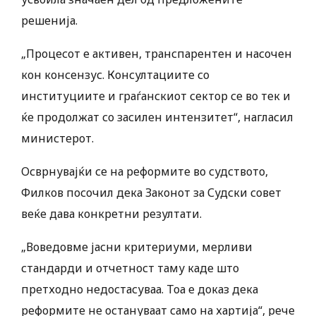
решенија.
„Процесот е активен, транспарентен и насочен
кон консензус. Консултациите со
институциите и граѓанскиот сектор се во тек и
ќе продолжат со засилен интензитет“, нагласил
министерот.
Осврнувајќи се на реформите во судството,
Филков посочил дека Законот за Судски совет
веќе дава конкретни резултати.
„Воведовме јасни критериуми, мерливи
стандарди и отчетност таму каде што
претходно недостасуваа. Тоа е доказ дека
реформите не остануваат само на хартија“, рече