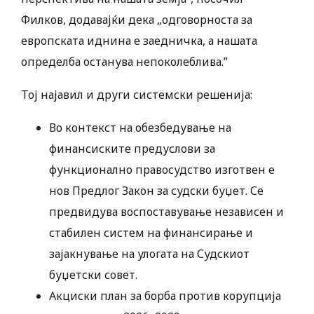
Филков, додавајќи дека „одговорноста за
европската иднина е заедничка, а нашата
определба останува непоколеблива.”
Тој најавил и други системски решенија:
Во контекст на обезбедување на
финансиските предуслови за
функционално правосудство изготвен е
нов Предлог Закон за судски буџет. Се
предвидува воспоставување независен и
стабилен систем на финансирање и
зајакнување на улогата на Судскиот
буџетски совет.
Акциски план за борба против корупција