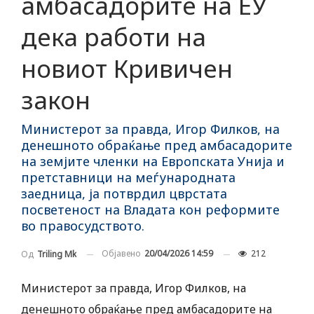
амбасадорите на ЕУ
дека работи на
новиот Кривичен
закон
Министерот за правда, Игор Филков, на
денешното обраќање пред амбасадорите
на земјите членки на Европската Унија и
претставници на меѓународната
заедница, ја потврдил цврстата
посветеност на Владата кон реформите
во правосудството.
Објавено
20/04/2026 14:59
212
Од
Triling Mk
Министерот за правда, Игор Филков, на
денешното обраќање пред амбасадорите на