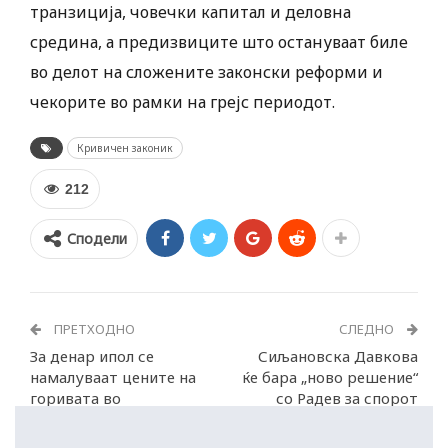
транзиција, човечки капитал и деловна
средина, а предизвиците што остануваат биле
во делот на сложените законски реформи и
чекорите во рамки на грејс периодот.
Кривичен законик
212
Сподели
ПРЕТХОДНО
СЛЕДНО
За денар ипол се
Сиљановска Давкова
намалуваат цените на
ќе бара „ново решение“
горивата во
со Радев за спорот
Македонија