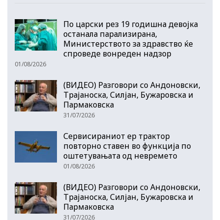
По царски рез 19 годишна девојка
останала парализирана,
Министерството за здравство ќе
спроведе вонреден надзор
01/08/2026
(ВИДЕО) Разговори со Андоновски,
Трајаноска, Силјан, Бужаровска и
Пармаковска
31/07/2026
Сервисираниот ер трактор
повторно ставен во функција по
оштетувањата од невремето
01/08/2026
(ВИДЕО) Разговори со Андоновски,
Трајаноска, Силјан, Бужаровска и
Пармаковска
31/07/2026