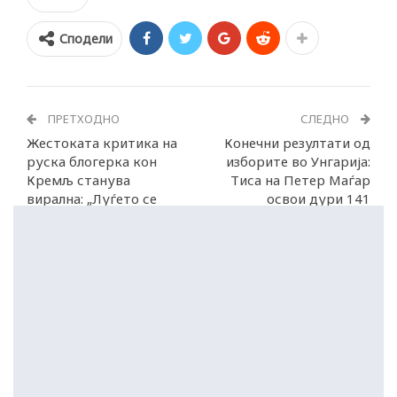
Сподели
ПРЕТХОДНО
СЛЕДНО
Жестоката критика на
Конечни резултати од
руска блогерка кон
изборите во Унгарија:
Кремљ станува
Тиса на Петер Маѓар
вирална: „Луѓето се
освои дури 141
плашат од вас“
мандати