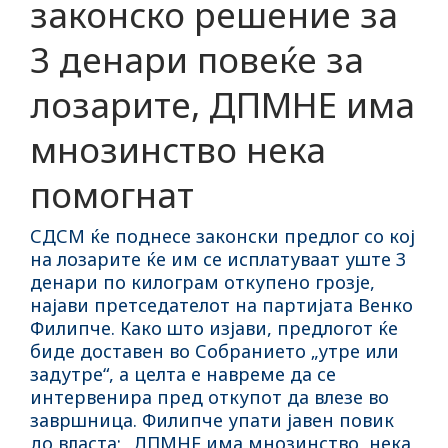
законско решение за
3 денари повеќе за
лозарите, ДПМНЕ има
мнозинство нека
помогнат
СДСМ ќе поднесе законски предлог со кој
на лозарите ќе им се исплатуваат уште 3
денари по килограм откупено грозје,
најави претседателот на партијата Венко
Филипче. Како што изјави, предлогот ќе
биде доставен во Собранието „утре или
задутре“, а целта е навреме да се
интервенира пред откупот да влезе во
завршница. Филипче упати јавен повик
до власта: „ДПМНЕ има мнозинство, нека