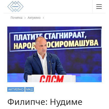
Почетна
Актуелно
АКТУЕЛНО
МКД
Филипче: Нудиме