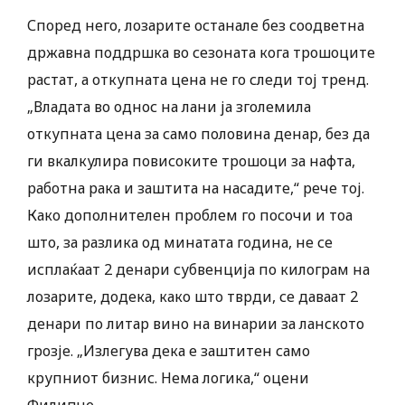
Според него, лозарите останале без соодветна
државна поддршка во сезоната кога трошоците
растат, а откупната цена не го следи тој тренд.
„Владата во однос на лани ја зголемила
откупната цена за само половина денар, без да
ги вкалкулира повисоките трошоци за нафта,
работна рака и заштита на насадите,“ рече тој.
Како дополнителен проблем го посочи и тоа
што, за разлика од минатата година, не се
исплаќаат 2 денари субвенција по килограм на
лозарите, додека, како што тврди, се даваат 2
денари по литар вино на винарии за ланското
грозје. „Излегува дека е заштитен само
крупниот бизнис. Нема логика,“ оцени