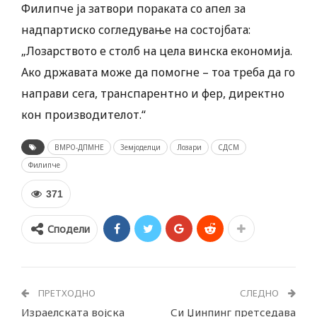
Филипче ја затвори пораката со апел за
надпартиско согледување на состојбата:
„Лозарството е столб на цела винска економија.
Ако државата може да помогне – тоа треба да го
направи сега, транспарентно и фер, директно
кон производителот.“
ВМРО-ДПМНЕ
Земјоделци
Лозари
СДСМ
Филипче
371
Сподели
ПРЕТХОДНО
СЛЕДНО
Израелската војска
Си Џинпинг претседава