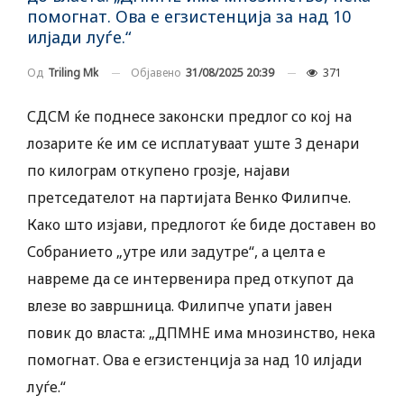
помогнат. Ова е егзистенција за над 10
илјади луѓе.“
Објавено
31/08/2025 20:39
371
Од
Triling Mk
СДСМ ќе поднесе законски предлог со кој на
лозарите ќе им се исплатуваат уште 3 денари
по килограм откупено грозје, најави
претседателот на партијата Венко Филипче.
Како што изјави, предлогот ќе биде доставен во
Собранието „утре или задутре“, а целта е
навреме да се интервенира пред откупот да
влезе во завршница. Филипче упати јавен
повик до власта: „ДПМНЕ има мнозинство, нека
помогнат. Ова е егзистенција за над 10 илјади
луѓе.“