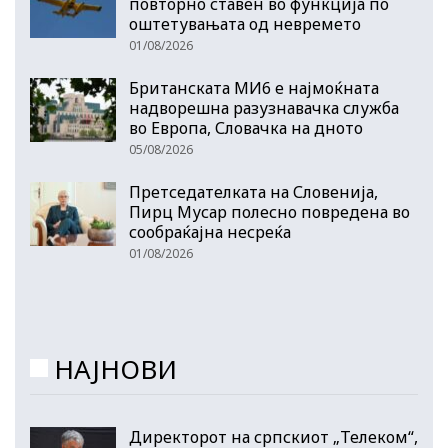
повторно ставен во функција по
оштетувањата од невремето
01/08/2026
Британската МИ6 е најмоќната
надворешна разузнавачка служба
во Европа, Словачка на дното
05/08/2026
Претседателката на Словенија,
Пирц Мусар полесно повредена во
сообраќајна несреќа
01/08/2026
НАЈНОВИ
Директорот на српскиот „Телеком“,