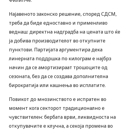
Филипче.
Најавеното законско решение, според СДСМ,
треба да биде едноставно и применливо
веднаш: директна надградба на цената што ќе
ја добива производителот во откупните
пунктови. Партијата аргументира дека
линерната поддршка по килограм е најбрз
начин да се амортизираат трошоците од
сезоната, без да се создава дополнителна
бирократија или кашнења во исплатите.
Повикот до мнозинството е испратен во
момент кога секторот традиционално е
чувствителен: бербата врви, ликвидноста на
откупувачите е клучна, а секоја промена во