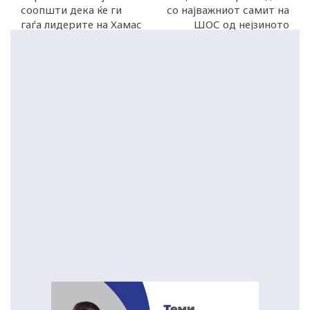
соопшти дека ќе ги
со најважниот самит на
гаѓа лидерите на Хамас
ШОС од нејзиното
и во странство
формирање