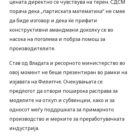
цената директно се чувствува на терен. СДСМ
порача дека „партиската математика“ не смее
да биде изговор и дека ќе прифати
конструктивни амандмани доколку се во
насока на поголема и побрза помош за
производителите.
Став од Владата и ресорното министерство во
овој момент не беше презентиран во рамки на
изјавата на Филипче. Очекувањата се
предлогот да отвори поширока расправа за
моделите на откуп и субвенции, како и за
односот меѓу поддршката за примарното
производство и мерките за преработувачката
индустрија.