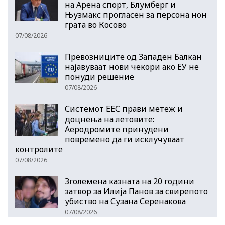
на Арена спорт, Блумберг и
Њузмакс прогласен за персона нон
грата во Косово
07/08/2026
Превозниците од Западен Балкан
најавуваат нови чекори ако ЕУ не
понуди решение
07/08/2026
Системот ЕЕС прави метеж и
доцнења на летовите:
Аеродромите принудени
повремено да ги исклучуваат
контролите
07/08/2026
Зголемена казната на 20 години
затвор за Илија Панов за свирепото
убиство на Сузана Серенакова
07/08/2026