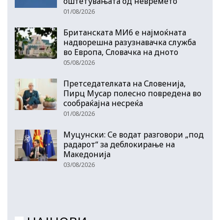
оштетувањата од невремето
01/08/2026
Британската МИ6 е најмоќната
надворешна разузнавачка служба
во Европа, Словачка на дното
05/08/2026
Претседателката на Словенија,
Пирц Мусар полесно повредена во
сообраќајна несреќа
01/08/2026
Муцунски: Се водат разговори „под
радарот“ за деблокирање на
Македонија
03/08/2026