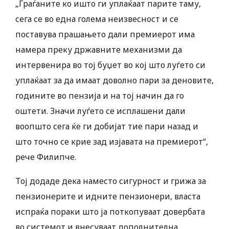
„Граѓаните ко ишто ги уплаќаат парите таму,
сега се во една голема неизвесност и се
поставува прашањето дали премиерот има
намера преку државните механизми да
интервенира во тој буџет во кој што луѓето си
уплаќаат за да имаат доволно пари за деновите,
годините во пензија и на тој начин да го
оштети. Значи луѓето се исплашени дали
воопшто сега ќе ги добијат тие пари назад и
што точно се крие зад изјавата на премиерот“,
рече Филипче.
Тој додаде дека наместо сигурност и грижа за
пензионерите и идните пензионери, власта
испраќа пораки што ја поткопуваат довербата
во системот и внесуваат дополнителна