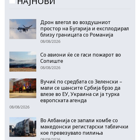
НАЈНОВИ
Дрон влегол во воздушниот
простор на Бугарија и експлодирал
близу границата со Романија
08/08/2026
Со авиони ќе се гаси пожарот во
Сопиште
08/08/2026
Вучиќ по средбата со Зеленски –
мали се шансите Србија брзо да
влезе во ЕУ, Украина си ја турка
европската агенда
08/08/2026
Во Албанија се запали комбе со
македонски регистарски таблички
кое превезувало пилиња
08/08/2026