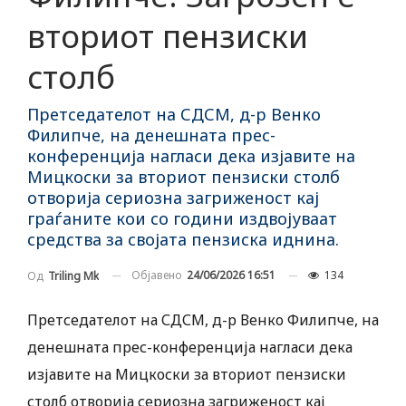
вториот пензиски
столб
Претседателот на СДСМ, д-р Венко
Филипче, на денешната прес-
конференција нагласи дека изјавите на
Мицкоски за вториот пензиски столб
отворија сериозна загриженост кај
граѓаните кои со години издвојуваат
средства за својата пензиска иднина.
Објавено
24/06/2026 16:51
134
Од
Triling Mk
Претседателот на СДСМ, д-р Венко Филипче, на
денешната прес-конференција нагласи дека
изјавите на Мицкоски за вториот пензиски
столб отворија сериозна загриженост кај