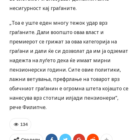
несигурност кај граѓаните.
„Тоа е уште еден многу тежок удар врз
граѓаните. Дали воопшто оваа власт и
премиерот се грижат за оваа категорија на
граѓани и дали ќе си дозволат да им ја одземат
надежта на луѓето дека ќе имаат мирни
пензионерски години. Сите овие политики,
лажни ветувања, префрлање на товарот врз
обичниот граѓанин е огромна штета којашто се
нанесува врз стотици илјади пензионери“,
рече Филипче.
134
Сподели