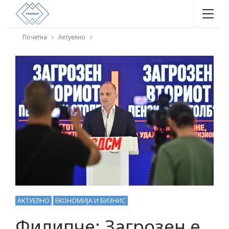
Почетна
Актуелно
АКТУЕЛНО
ЕКОНОМИЈА И БИЗНИС
Филипче: Загрозен е