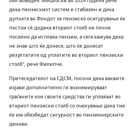
бил воведен. Мицкоски во 2024 година рече
дека пензискиот систем е стабилен и дека
дупката во Фондот за пензиско осигурување ќе
постои сè додека вториот столб не почне
посилно да исплаќа пензии, а сега кажува дека
не знае што ќе донесе, што ќе донесат
резултатите од уплатите во вториот пензиски
столб“, рече Филипче.
Претеседателот на СДСМ, посочи дека ваквите
изјави дополнително ги вознемируваат
граѓаните кои своите средства ги уплаќаат во
вториот пензиски столб со очекување дека тие
ќе им обезбедат сигурност во пензионерските
денови.