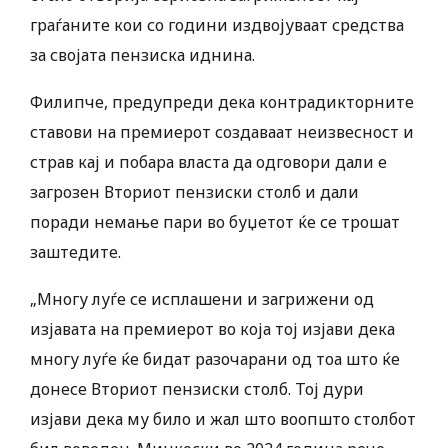
граѓаните кои со години издвојуваат средства
за својата пензиска иднина.
Филипче, предупреди дека контрадикторните
ставови на премиерот создаваат неизвесност и
страв кај и побара власта да одговори дали е
загрозен Вториот пензиски столб и дали
поради немање пари во буџетот ќе се трошат
заштедите.
„Многу луѓе се исплашени и загрижени од
изјавата на премиерот во која тој изјави дека
многу луѓе ќе бидат разочарани од тоа што ќе
донесе Вториот пензиски столб. Тој дури
изјави дека му било и жал што воопшто столбот