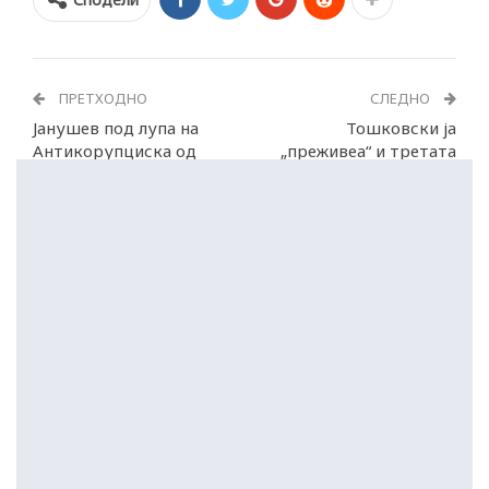
ПРЕТХОДНО
СЛЕДНО
Јанушев под лупа на
Тошковски ја
Антикорупциска од
„преживеа“ и третата
пред две години
интерпелација