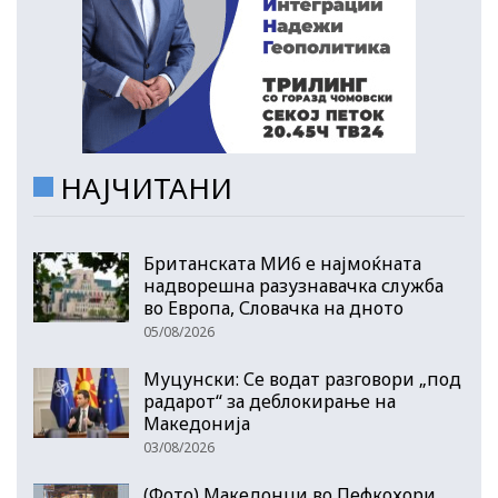
НАЈЧИТАНИ
Британската МИ6 е најмоќната
надворешна разузнавачка служба
во Европа, Словачка на дното
05/08/2026
Муцунски: Се водат разговори „под
радарот“ за деблокирање на
Македонија
03/08/2026
(Фото) Македонци во Пефкохори