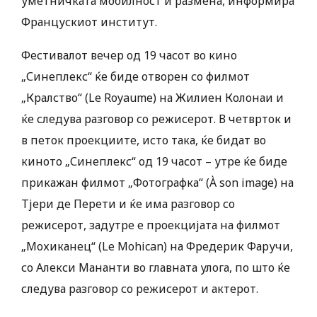
уметничката мобилност и размена, информира
Францускиот институт.
Фестивалот вечер од 19 часот во кино
„Синеплекс“ ќе биде отворен со филмот
„Кралство“ (Le Royaume) на Жилиен Колонаи и
ќе следува разговор со режисерот. В четврток и
в петок проекциите, исто така, ќе бидат во
киното „Синеплекс“ од 19 часот – утре ќе биде
прикажан филмот „Фотографка“ (À son image) на
Тјери де Перети и ќе има разговор со
режисерот, задутре е проекцијата на филмот
„Мохиканец“ (Le Mohican) на Фредерик Фаручи,
со Алекси Мананти во главната улога, по што ќе
следува разговор со режисерот и актерот.