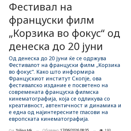
Фестивал на
француски филм
„Корзика во фокус“ од
денеска до 20 јуни
Од денеска до 20 јуни ќе се одржува
Фестивалот на француски филм „Корзика
во фокус“. Како што информира
Францускиот институт Скопје, ова
фестивалско издание е посветено на
современата француска филмска
кинематографија, која се одликува со
креативност, автентичност и динамика и
е една од најинтересните гласови на
европската кинематографија.
Објавено
17/06/2026 08:35
193
Од
Triling Mk