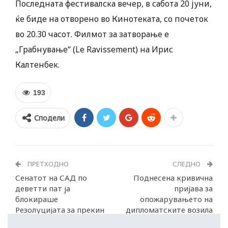
Последната фестивалска вечер, в сабота 20 јуни,
ќе биде на отворено во Кинотеката, со почеток
во 20.30 часот. Филмот за затворање е
„Грабнување“ (Le Ravissement) на Ирис
Калтенбек.
193
Сподели
ПРЕТХОДНО
СЛЕДНО
Сенатот на САД по
Поднесена кривична
деветти пат ја
пријава за
блокираше
опожарувањето на
Резолуцијата за прекин
дипломатските возила
на војната со Иран
во Скопје