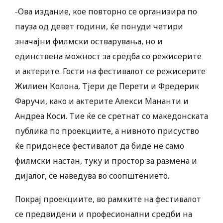
-Ова издание, кое повторно се организира по
пауза од девет години, ќе понуди четири
значајни филмски остварувања, но и
единствена можност за средба со режисерите
и актерите. Гости на фестивалот се режисерите
Жилиен Колона, Тјери де Перети и Фредерик
Фаручи, како и актерите Алекси Мананти и
Андреа Коси. Тие ќе се сретнат со македонската
публика по проекциите, а нивното присуство
ќе придонесе фестивалот да биде не само
филмски настан, туку и простор за размена и
дијалог, се наведува во соопштението.
Покрај проекциите, во рамките на фестивалот
се предвидени и професионални средби на