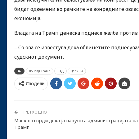
бидат одземени во рамките на вонредните овлас
економија.
Владата на Трамп денеска поднесе жалба против
– Со ова се известува дека обвинетите поднесува
судскиот документ.
Доналд Трамп
САД
Царини
Сподели
ПРЕТХОДНО
Маск потврди дека ја напушта администрацијата на
Трамп