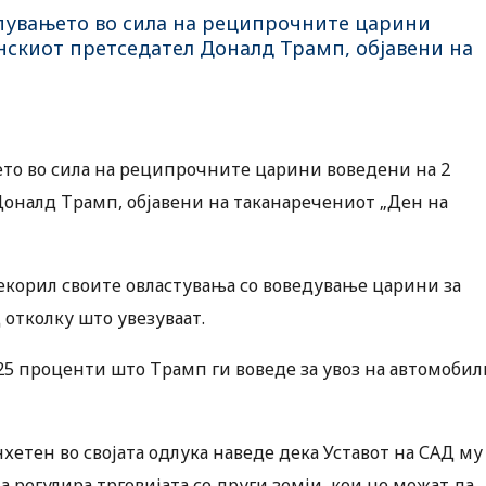
апувањето во сила на реципрочните царини
нскиот претседател Доналд Трамп, објавени на
ето во сила на реципрочните царини воведени на 2
Доналд Трамп, објавени на таканаречениот „Ден на
екорил своите овластувања со воведување царини за
 отколку што увезуваат.
 25 проценти што Трамп ги воведе за увоз на автомобил
хетен во својата одлука наведе дека Уставот на САД му
а регулира трговијата со други земји, кои не можат да