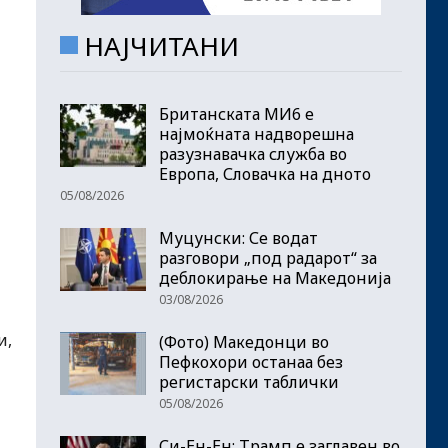
НАЈЧИТАНИ
Британската МИ6 е
најмоќната надворешна
разузнавачка служба во
Европа, Словачка на дното
05/08/2026
Муцунски: Се водат
разговори „под радарот“ за
деблокирање на Македонија
03/08/2026
и,
(Фото) Македонци во
Пефкохори останаа без
регистарски таблички
05/08/2026
Си-Ен-Ен: Трамп е заглавен во