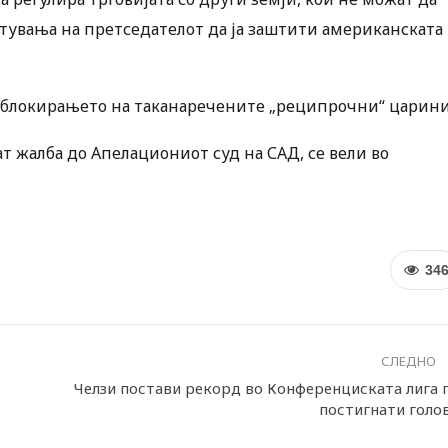
тувања на претседателот да ја заштити американската
 блокирањето на таканаречените „реципрочни“ царини
ат жалба до Апелациониот суд на САД, се вели во
34
СЛЕДНО
Челзи постави рекорд во Конференциската лига 
постигнати голо