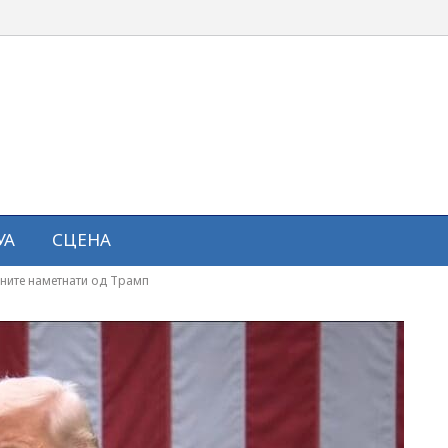
УА
СЦЕНА
ните наметнати од Трамп