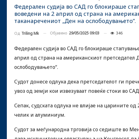
Федерален судија во САД го блокираше ст
воведени на 2 април од страна на америка
таканаречениот „Ден на ослободувањето“.
Објавено
29/05/2025 09:03
346
Од
Triling Mk
Федерален судија во САД го блокираше стапувањ
април од страна на американскиот претседател 
ослободувањето“.
Судот донесе одлука дека претседателот ги преч
увоз од земји кои извезуваат повеќе стоки во САД
Сепак, судската одлука не влијае на царините од
челик и алуминиум.
Судот за меѓународна трговија со седиште во Мен
дава исклучителни овластувања на Конгресот да ј