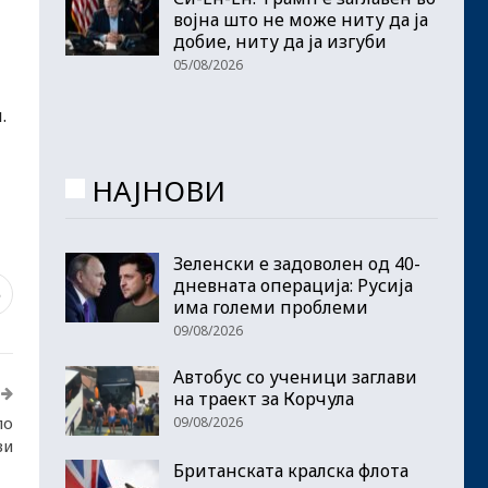
војна што не може ниту да ја
добие, ниту да ја изгуби
05/08/2026
.
НАЈНОВИ
Зеленски е задоволен од 40-
дневната операција: Русија
6
има големи проблеми
09/08/2026
Автобус со ученици заглави
на траект за Корчула
по
09/08/2026
ви
Британската кралска флота