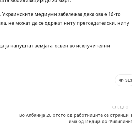
пшта мобилизација до 26 март.
 Украинските медиуми забележаа дека ова е 16-то
ила, не можат да се одржат ниту претседателски, ниту
да ја напуштат земјата, освен во исклучителни
31
СЛЕДНО
Во Албанија 20 отсто од работниците се странци, 
има од Индија до Филипини