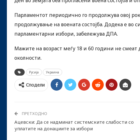
ден во земјата беа прогласени воена состојба и о
Парламентот периодично го продолжува овој рок.
продолжување на воената состојба. Додека е во с
парламентарни избори, забележува ДПА.
Мажите на возраст меѓу 18 и 60 години не смеат 
околности.
Русија
Украина
Сподели
ПРЕТХОДНО
Ацевски: Да се надминат системските слабости со
уплатите на донациите за избори