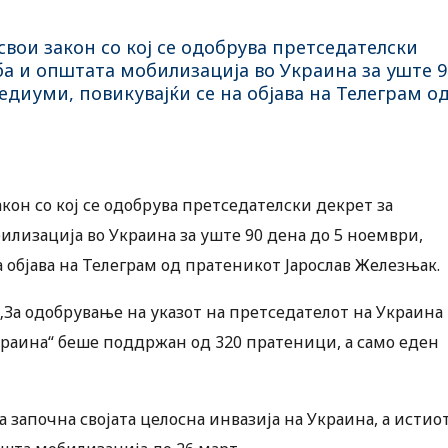
вои закон со кој се одобрува претседателски
ба и општата мобилизација во Украина за уште 9
едиуми, повикувајќи се на објава на Телеграм о
кон со кој се одобрува претседателски декрет за
илизација во Украина за уште 90 дена до 5 ноември,
 објава на Телеграм од пратеникот Јарослав Железњак.
За одобрување на указот на претседателот на Украина
Украина“ беше поддржан од 320 пратеници, а само еден
а започна својата целосна инвазија на Украина, а истио