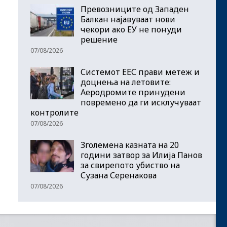
Превозниците од Западен
Балкан најавуваат нови
чекори ако ЕУ не понуди
решение
07/08/2026
Системот ЕЕС прави метеж и
доцнења на летовите:
Аеродромите принудени
повремено да ги исклучуваат
контролите
07/08/2026
Зголемена казната на 20
години затвор за Илија Панов
за свирепото убиство на
Сузана Серенакова
07/08/2026