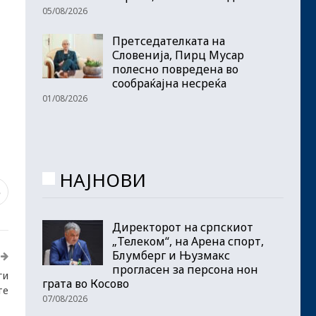
05/08/2026
Претседателката на
Словенија, Пирц Мусар
полесно повредена во
сообраќајна несреќа
01/08/2026
НАЈНОВИ
3
Директорот на српскиот
„Телеком“, на Арена спорт,
Блумберг и Њузмакс
прогласен за персона нон
ги
грата во Косово
те
07/08/2026