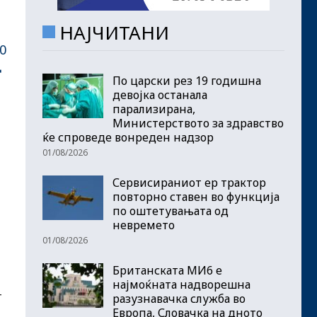
НАЈЧИТАНИ
0
д
По царски рез 19 годишна
девојка останала
парализирана,
Министерството за здравство
ќе спроведе вонреден надзор
01/08/2026
Сервисираниот ер трактор
повторно ставен во функција
по оштетувањата од
невремето
01/08/2026
Британската МИ6 е
најмоќната надворешна
т
разузнавачка служба во
Европа, Словачка на дното