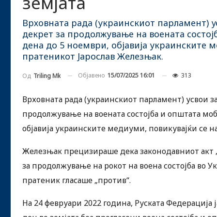
земјата
Врховната рада (украинскиот парламент) ус
декрет за продолжување на воената состој
дена до 5 ноември, објавија украинските м
пратеникот Јарослав Железњак.
Објавено
15/07/2025 16:01
313
Од
Triling Mk
Врховната рада (украинскиот парламент) усвои за
продолжување на воената состојба и општата моб
објавија украинските медиуми, повикувајќи се на
Железњак прецизираше дека законодавниот акт „
за продолжување на рокот на воена состојба во 
пратеник гласаше „против“.
На 24 февруари 2022 година, Руската Федерација ј