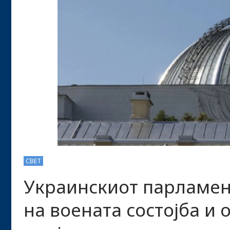
СВЕТ
Украинскиот парламе
на воената состојба и