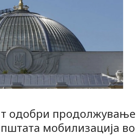
нт одобри продолжување
 општата мобилизација во