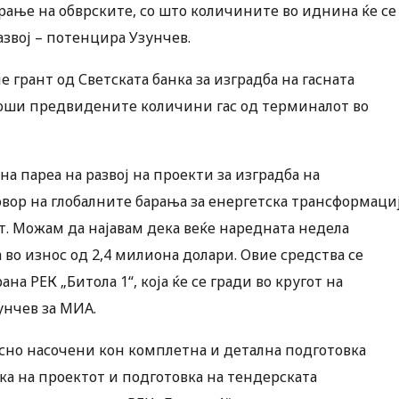
ње на обврските, со што количините во иднина ќе се
звој – потенцира Узунчев.
 грант од Светската банка за изградба на гасната
 троши предвидените количини гас од терминалот во
 пареа на развој на проекти за изградба на
вор на глобалните барања за енергетска трансформаци
от. Можам да најавам дека веќе наредната недела
 во износ од 2,4 милиона долари. Овие средства се
а РЕК „Битола 1“, која ќе се гради во кругот на
унчев за МИА.
осно насочени кон комплетна и детална подготовка
ка на проектот и подготовка на тендерската