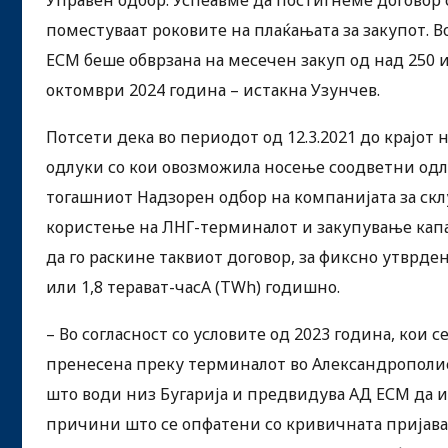
поместуваат роковите на плаќањата за закупот. В
ЕСМ беше обврзана на месечен закуп од над 250 
октомври 2024 година – истакна Узунчев.
Потсети дека во периодот од 12.3.2021 до крајот н
одлуки со кои овозможила носење соодветни одл
тогашниот Надзорен oдбор на компанијата за склучу
користeње на ЛНГ-терминалот и закупување капа
да го раскине таквиот договор, за фиксно утврден
или 1,8 терават-часА (TWh) годишно.
– Во согласност со условите од 2023 година, кои с
пренесена преку терминалот во Александрополис,
што води низ Бугарија и предвидува АД ЕСМ да и
причини што се опфатени со кривичната пријава,