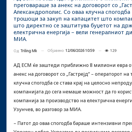
преговараше за анекс на договорот со „Гаст
Александрополис. Со оваа клучна спогодба 
трошоци за закуп на капацитет што компан
што директно се заштитува буџетот на држ
електрична енергија – вели генералниот ди
МИА.
Објавено
12/06/2026 10:59
129
Од
Triling Mk
АД ЕСМ ќе заштеди приближно 8 милиони евра от
анекс на договорот со „Гастрејд“ – операторот на
клучна спогодба се става крај на целосно непро
компанијата до сега немаше можност да го корис
компанија за производство на електрична енерги
Узунчев, во разговор за МИА.
– Патот до оваа спогодба бараше интензивни пре
Управен одбор. Успеавме да постигнеме договор со