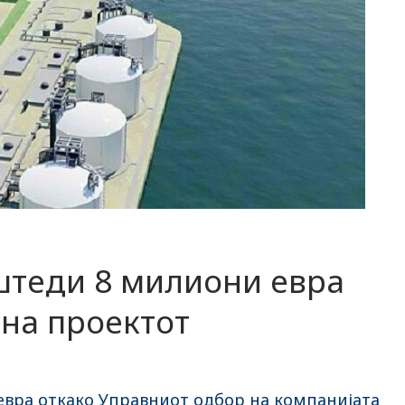
штеди 8 милиони евра
на проектот
вра откако Управниот одбор на компанијата