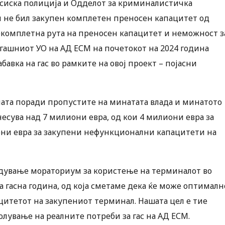
нсиска полиција и Одделот за криминалистичка
и не бил закупен комплетен преносен капацитет од
комплетна рута на преносен капацитет и неможност з
огашниот УО на АД ЕСМ на почетокот на 2024 година
бавка на гас во рамките на овој проект – појасни
ата поради пропустите на минатата влада и минатото
несува над 7 милиони евра, од кои 4 милиони евра за
лиони евра за закупени нефункционални капацитети на
едување мораториум за користење на терминалот во
а гасна година, од која сметаме дека ќе може оптималн
цитетот на закупениот терминал. Нашата цел е тие
лување на реалните потреби за гас на АД ЕСМ.