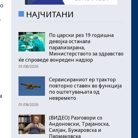
во
НАЈЧИТАНИ
о
По царски рез 19 годишна
девојка останала
парализирана,
Министерството за здравство
ќе спроведе вонреден надзор
01/08/2026
Сервисираниот ер трактор
повторно ставен во функција
по оштетувањата од
а
невремето
01/08/2026
(ВИДЕО) Разговори со
Андоновски, Трајаноска,
Силјан, Бужаровска и
Пармаковска