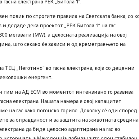
 гасна електрана РЕК „Битола 1“.
ен повик по строгите правила на Светската банка, со ко
в и додаде дека проектот „РЕК Битола 1“ на гас
0 мегавати (MW), а целосната реализација на овој
дина, што секако ќе зависи и од времетраењето на
а ТЕЦ „Неготино“ во гасна електрана, која со децении
 нееколошки енергент.
ен тим на АД ЕСМ во моментот интензивно го развива
асна електрана. Нашата намера е овој капацитет
е на гас како погонско гориво. Доколку сè оди според
те за оправданост и за заштита на животната средина
 електрана да биде целосно адаптирана на гас во
о историјата, а Македонија добива уште еден стабилен