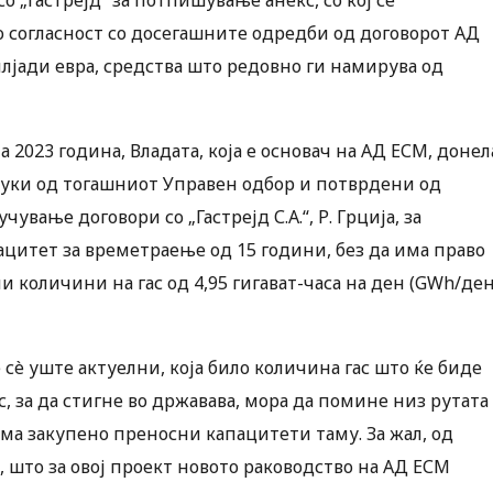
о согласност со досегашните одредби од договорот АД
илјади евра, средства што редовно ги намирува од
а 2023 година, Владата, која е основач на АД ЕСМ, донел
уки од тогашниот Управен одбор и потврдени од
вање договори со „Гастрејд С.А.“, Р. Грција, за
цитет за времетраење од 15 години, без да има право
и количини на гас од 4,95 гигават-часа на ден (GWh/ден
е сè уште актуелни, која било количина гас што ќе биде
 за да стигне во државава, мора да помине низ рутата
ма закупено преносни капацитети таму. За жал, од
 што за овој проект новото раководство на АД ЕСМ