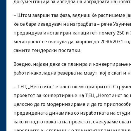
документација за изведба на изградбата на новата
– Штом заврши таа фаза, веднаш ќе распишеме јав
ќе се бара изведувач на изградбата – рече Узунче
предвидува инсталиран капацитет помеѓу 250 и 30
мегапроект се очекува да заврши до 2030/2031 го
самите тендерски постапки.
Воедно, најави дека се планира и конвертирање н
работи како ладна резерва на мазут, кој е скап и
– ТЕЦ „Неготино“ е наш голем приоритет. Струч
проектот за конвертирање на ТЕЦ „Неготино“ во г
целосно да го модернизираме и да го приспособим
предвидената динамика со изработката на студии
како и подготовката на проектот, очекуваме оваа
наредните 5-7 години. Со тоа мазутот заминува в