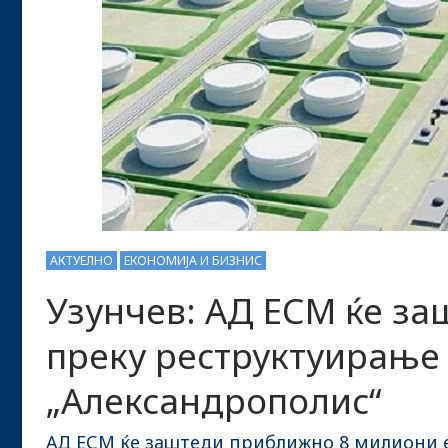
АКТУЕЛНО
ЕКОНОМИЈА И БИЗНИС
Узунчев: АД ЕСМ ќе за
преку реструктуирање 
„Александрополис“
АД ЕСМ ќе заштеди приближно 8 милиони е