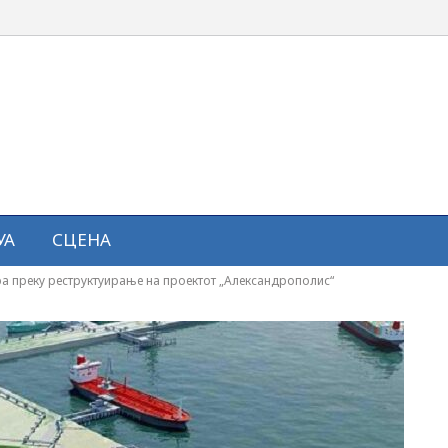
УА
СЦЕНА
ра преку реструктуирање на проектот „Александрополис“