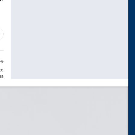
9
ко
ва