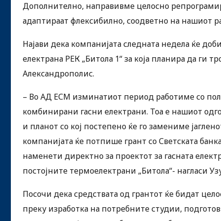
Дополнително, направивме целосно репрограмира
адаптираат флексибилно, соодветно на нашиот ра
Најави дека компанијата следната недела ќе добие
електрана РЕК „Битола 1“ за која планира да ги
Александрополис.
– Во АД ЕСМ изминатиот период работиме со полна
комбинирани гасни електрани. Тоа е нашиот одго
и планот со кој постепено ќе го замениме јаглен
компанијата ќе потпише грант со Светската банка
наменети директно за проектот за гасната електран
постојните термоелектрани „Битола“- нагласи Уз
Посочи дека средствата од грантот ќе бидат цел
преку изработка на потребните студии, подготов