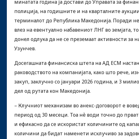
минатата година ја достави до Управата за фина
полиција, на годишните и на кварталните аукци
терминалот до Република Македонија. Поради не
влез на евентуално набавениот ЛНГ во земјата, т
донел одлука да не се преземаат активности за на
Узунчев.
Досегашната финансиска штета на АД ЕСМ настан
раководството на компанијата, како што рече, из
закуп, заклучно со јануари 2026 година, и 3 ми
дел од рутата кон Македонија.
– Клучниот механизам во анекс-договорот е вов
период од 30 месеци. Тоа нѐ води точно до прват
и ефикасно да се искористат количините од капа
количини да бидат наменети исклучиво за задово