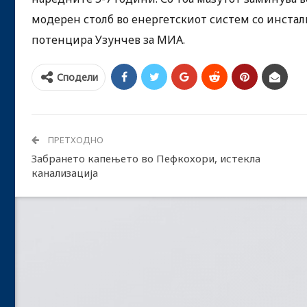
модерен столб во енергетскиот систем со инстал
потенцира Узунчев за МИА.
Сподели
ПРЕТХОДНО
Забрането капењето во Пефкохори, истекла
канализација