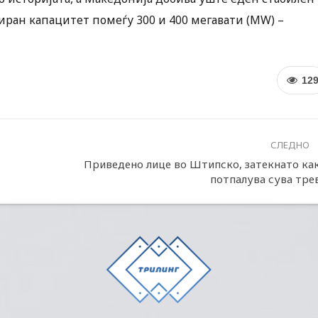
иран капацитет помеѓу 300 и 400 мегавати (MW) –
12
СЛЕДНО
Приведено лице во Штипско, затекнато ка
потпалува сува тре