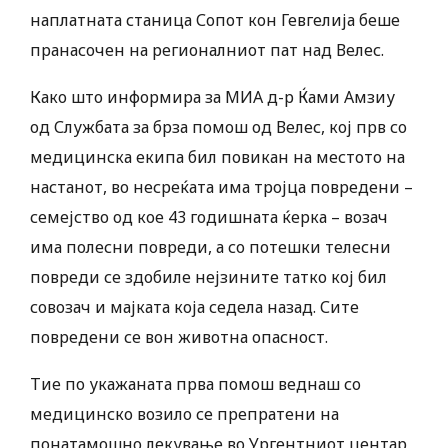
наплатната станица Сопот кон Гевгелија беше
пранасочен на регионалниот пат над Велес.
Како што информира за МИА д-р Ќами Амзиу
од Службата за брза помош од Велес, кој прв со
медицинска екипа бил повикан на местото на
настанот, во несреќата има тројца повредени –
семејство од кое 43 годишната ќерка – возач
има полесни повреди, а со потешки телесни
повреди се здобиле нејзините татко кој бил
совозач и мајката која седела назад. Сите
повредени се вон животна опасност.
Тие по укажаната прва помош веднаш со
медицинско возило се препратени на
понатамошно лекување во Ургентниот центар