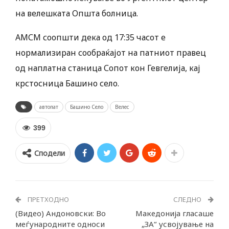
на велешката Општа болница.
АМСМ соопшти дека од 17:35 часот е
нормализиран сообраќајот на патниот правец
од наплатна станица Сопот кон Гевгелија, кај
крстосница Башино село.
автопат
Башино Село
Велес
399
Сподели
ПРЕТХОДНО
СЛЕДНО
(Видео) Андоновски: Во
Македонија гласаше
меѓународните односи
„ЗА“ усвојување на