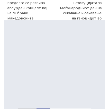
предолго се развива
Резолуцијата за
апсурден концепт кој
Меѓународниот ден на
не ги брани
сеќавање и сеќавање
македонските
на геноцидот во
интереси
Сребреница