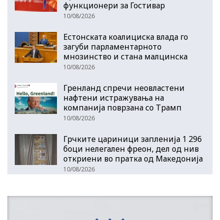
функционери за Гостивар
10/08/2026
Естонската коалициска влада го
загуби парламентарното
мнозинство и стана малцинска
10/08/2026
Гренланд спречи неовластени
нафтени истражувања на
компанија поврзана со Трамп
10/08/2026
Грчките цариници запленија 1 296
боци нелегален фреон, дел од нив
откриени во пратка од Македонија
10/08/2026