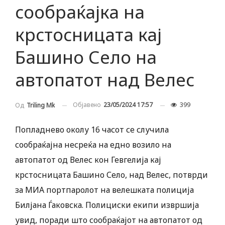
сообраќајка на
крстосницата кај
Башино Село на
автопатот над Велес
Објавено
23/05/2024 17:57
399
Од
Triling Mk
Попладнево околу 16 часот се случила
сообраќајна несреќа на едно возило на
автопатот од Велес кон Гевгелија кај
крстосницата Башино Село, над Велес, потврди
за МИА портпаролот на велешката полиција
Билјана Ѓаковска. Полициски екипи извршија
увид, поради што сообраќајот на автопатот од