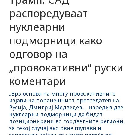
распоредуваат
нуклеарни
подморници како
одговор на
„провокативни“ руски
коментари
„Врз основа на многу провокативните
изјави на поранешниот претседател на
Русија, Дмитриј Медведев..., наредив две
нуклеарни подморници да бидат
позиционирани во соодветните региони,
за секој случај ако овие глупави и