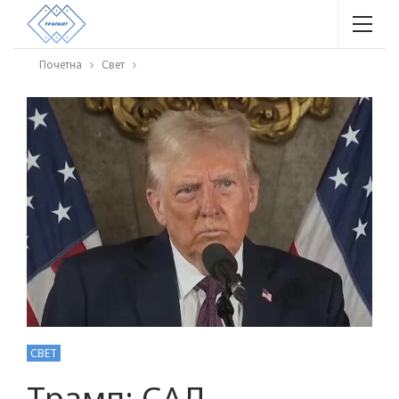
Почетна
Свет
СВЕТ
Трамп: САД