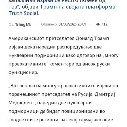
запалливи изјави се нешто повеќе од
тоа“, објави Трамп на својата платформа
Truth Social.
Објавено
01/08/2025 20:01
412
Од
Triling Mk
Американскиот претседател Доналд Трамп
изјави дека наредил распоредување две
нуклеарни подморници како одговор на „многу
провокативните“ коментари од висок руски
функционер.
„Врз основа на многу провокативните изјави на
поранешниот претседател на Русија, Дмитриј
Медведев…, наредив две нуклеарни
подморници да бидат позиционирани во
соодветните региони, за секој случај ако овие