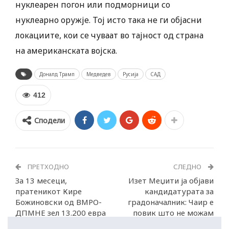
нуклеарен погон или подморници со
нуклеарно оружје. Тој исто така не ги објасни
локациите, кои се чуваат во тајност од страна
на американската војска.
Доналд Трамп
Медведев
Русија
САД
412
Сподели
ПРЕТХОДНО
СЛЕДНО
За 13 месеци,
Изет Меџити ја објави
пратеникот Кире
кандидатурата за
Божиновски од ВМРО-
градоначалник: Чаир е
ДПМНЕ зел 13.200 евра
повик што не можам
за гориво и патарини
да го одбијам