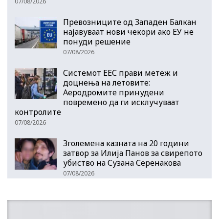
07/08/2026
Превозниците од Западен Балкан
најавуваат нови чекори ако ЕУ не
понуди решение
07/08/2026
Системот ЕЕС прави метеж и
доцнења на летовите:
Аеродромите принудени
повремено да ги исклучуваат
контролите
07/08/2026
Зголемена казната на 20 години
затвор за Илија Панов за свирепото
убиство на Сузана Серенакова
07/08/2026