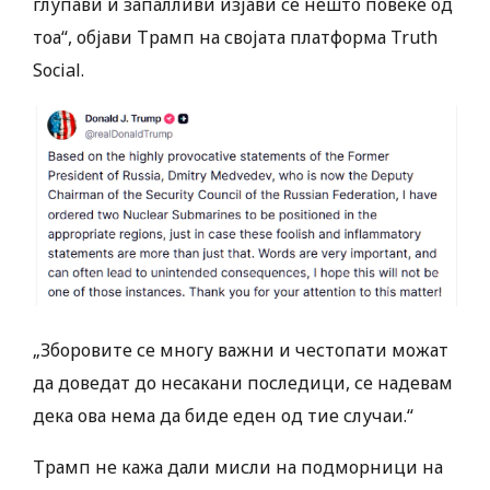
глупави и запалливи изјави се нешто повеќе од
тоа“, објави Трамп на својата платформа Truth
Social.
„Зборовите се многу важни и честопати можат
да доведат до несакани последици, се надевам
дека ова нема да биде еден од тие случаи.“
Трамп не кажа дали мисли на подморници на