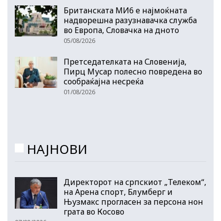
Британската МИ6 е најмоќната
надворешна разузнавачка служба
во Европа, Словачка на дното
05/08/2026
Претседателката на Словенија,
Пирц Мусар полесно повредена во
сообраќајна несреќа
01/08/2026
НАЈНОВИ
Директорот на српскиот „Телеком“,
на Арена спорт, Блумберг и
Њузмакс прогласен за персона нон
грата во Косово