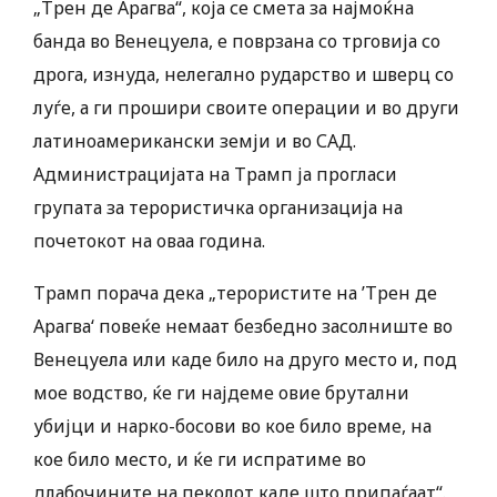
„Трен де Арагва“, која се смета за најмоќна
банда во Венецуела, е поврзана со трговија со
дрога, изнуда, нелегално рударство и шверц со
луѓе, а ги прошири своите операции и во други
латиноамерикански земји и во САД.
Администрацијата на Трамп ја прогласи
групата за терористичка организација на
почетокот на оваа година.
Трамп порача дека „терористите на ’Трен де
Арагва‘ повеќе немаат безбедно засолниште во
Венецуела или каде било на друго место и, под
мое водство, ќе ги најдеме овие брутални
убијци и нарко-босови во кое било време, на
кое било место, и ќе ги испратиме во
длабочините на пеколот каде што припаѓаат“.