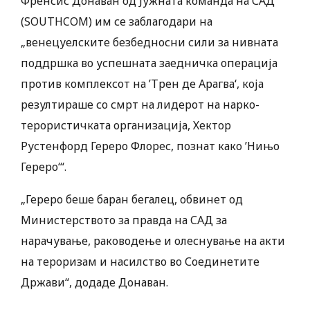
Френсис Донаван од Јужната команда на САД
(SOUTHCOM) им се заблагодари на
„венецуелските безбедносни сили за нивната
поддршка во успешната заедничка операција
против комплексот на ’Трен де Арагва‘, која
резултираше со смрт на лидерот на нарко-
терористичката организација, Хектор
Рустенфорд Гереро Флорес, познат како ’Нињо
Гереро‘“.
„Гереро беше баран бегалец, обвинет од
Министерството за правда на САД за
нарачување, раководење и олеснување на акти
на тероризам и насилство во Соединетите
Држави“, додаде Донаван.