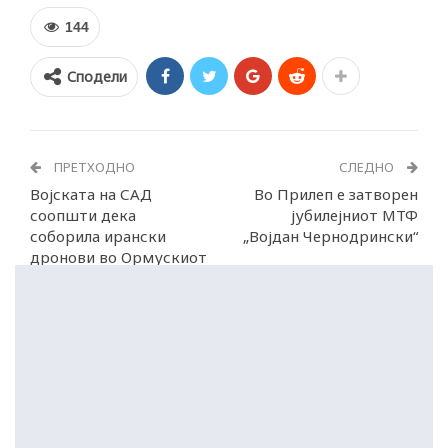
144
Сподели
ПРЕТХОДНО
СЛЕДНО
Војската на САД
Во Прилеп е затворен
соопшти дека
јубилејниот МТФ
соборила ирански
„Војдан Чернодрински“
дронови во Ормускиот
Теснец