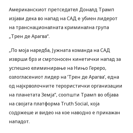
Американскиот претседател Доналд Трамп
изјави дека во напад на САД е убиен лидерот
на транснационалната криминална група
„Трен де Арагва“.
„По моја наредба, Јужната команда на САД
изврши брз и смртоносен кинетички напад за
успешно елиминирање на Нињо Гереро,
озлогласениот лидер на ’Трен де Арагва‘, една
од најкрволочните терористички организации
на планетата Земја“, соопшти Трамп во објава
на својата платформа Truth Social, која
содржеше и видео на кое наводно е прикажан
нападот.