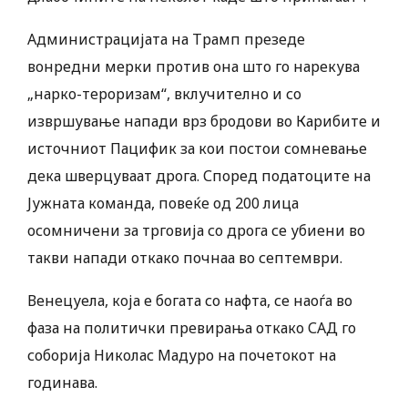
Администрацијата на Трамп презеде
вонредни мерки против она што го нарекува
„нарко-тероризам“, вклучително и со
извршување напади врз бродови во Карибите и
источниот Пацифик за кои постои сомневање
дека шверцуваат дрога. Според податоците на
Јужната команда, повеќе од 200 лица
осомничени за трговија со дрога се убиени во
такви напади откако почнаа во септември.
Венецуела, која е богата со нафта, се наоѓа во
фаза на политички превирања откако САД го
соборија Николас Мадуро на почетокот на
годинава.