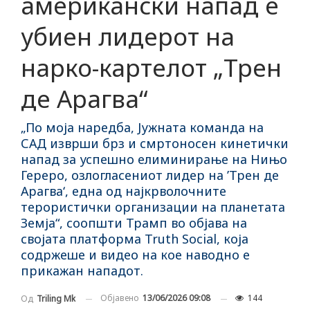
американски напад е
убиен лидерот на
нарко-картелот „Трен
де Арагва“
„По моја наредба, Јужната команда на
САД изврши брз и смртоносен кинетички
напад за успешно елиминирање на Нињо
Гереро, озлогласениот лидер на ’Трен де
Арагва‘, една од најкрволочните
терористички организации на планетата
Земја“, соопшти Трамп во објава на
својата платформа Truth Social, која
содржеше и видео на кое наводно е
прикажан нападот.
Објавено
13/06/2026 09:08
144
Од
Triling Mk