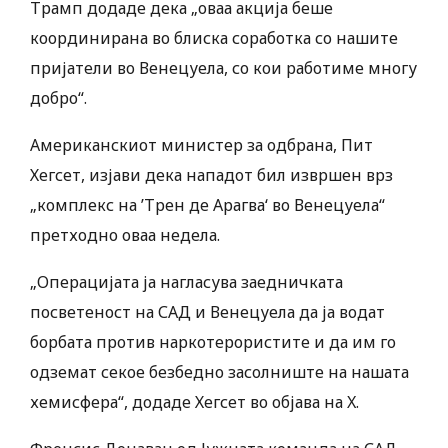
Трамп додаде дека „оваа акција беше
координирана во блиска соработка со нашите
пријатели во Венецуела, со кои работиме многу
добро“.
Американскиот министер за одбрана, Пит
Хегсет, изјави дека нападот бил извршен врз
„комплекс на ’Трен де Арагва‘ во Венецуела“
претходно оваа недела.
„Операцијата ја нагласува заедничката
посветеност на САД и Венецуела да ја водат
борбата против наркотерористите и да им го
одземат секое безбедно засолниште на нашата
хемисфера“, додаде Хегсет во објава на X.