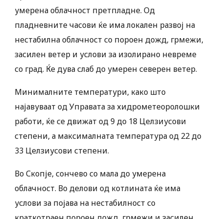
умерена облачност претпладне. Од
пладневните часови ќе има локален развој на
нестабилна облачност со пороен дожд, грмежи,
засилен ветер и услови за изолирано невреме
со град. Ќе дува слаб до умерен северeн ветер.
Минималните температури, како што
најавуваат од Управата за хидрометеоролошки
работи, ќе се движат од 9 до 18 Целзиусови
степени, а максималната температура од 22 до
33 Целзиусови степени.
Во Скопје, сончево со мала до умерена
облачност. Во делови од котлината ќе има
услови за појава на нестабилност со
краткотраен пороен дожд, грмежи и засилен