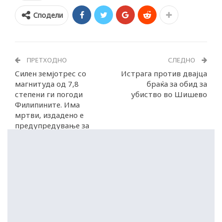
Сподели
ПРЕТХОДНО
СЛЕДНО
Силен земјотрес со
Истрага против двајца
магнитуда од 7,8
браќа за обид за
степени ги погоди
убиство во Шишево
Филипините. Има
мртви, издадено е
предупредување за
цунами