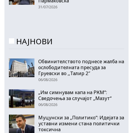
Пармаковска
31/07/2026
НАЈНОВИ
Обвинителството поднесе жалба на
ослободителната пресуда за
Груевски во ,,Талир 2″
06/08/2026
„Им симнувам капа на РКМ“:
Сведочења за случајот „Мазут“
06/08/2026
Муцунски за „Политико“: Идејата за
уставни измени стана политички
токсична