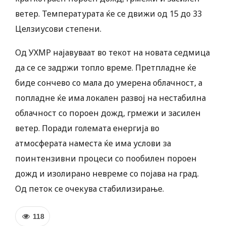
ветер. Температурата ќе се движи од 15 до 33
Целзиусови степени.
Од УХМР најавуваат во текот на новата седмица
да се се задржи топло време. Претпладне ќе
биде сончево со мала до умерена облачност, а
попладне ќе има локален развој на нестабилна
облачност со пороен дожд, грмежи и засилен
ветер. Поради големата енергија во
атмосферата наместа ќе има услови за
поинтензивни процеси со пообилен пороен
дожд и изолирано невреме со појава на град.
Од петок се очекува стабилизирање.
118