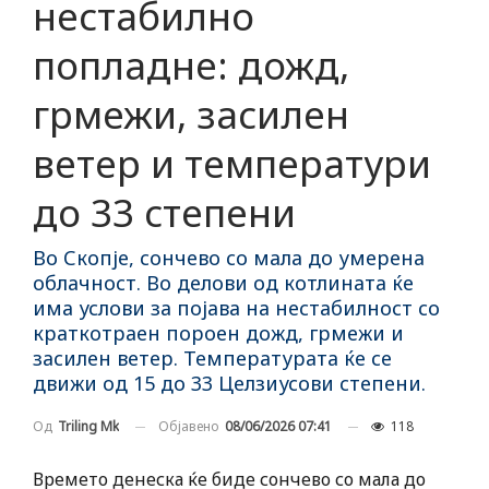
нестабилно
попладне: дожд,
грмежи, засилен
ветер и температури
до 33 степени
Во Скопје, сончево со мала до умерена
облачност. Во делови од котлината ќе
има услови за појава на нестабилност со
краткотраен пороен дожд, грмежи и
засилен ветер. Температурата ќе се
движи од 15 до 33 Целзиусови степени.
Објавено
08/06/2026 07:41
118
Од
Triling Mk
Времето денеска ќе биде сончево со мала до