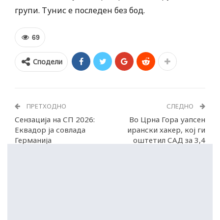
групи. Тунис е последен без бод.
69
Сподели
ПРЕТХОДНО
СЛЕДНО
Сензација на СП 2026:
Во Црна Гора уапсен
Еквадор ја совлада
ирански хакер, кој ги
Германија
оштетил САД за 3,4
милијарди долари