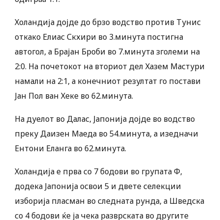
Холандија дојде до брзо водство против Тунис
откако Елиас Скхири во 3.минута постигна
автогол, а Брајан Броби во 7.минута зголеми на
2:0. На почетокот на вториот дел Хазем Мастури
намали на 2:1, а конечниот резултат го постави
Јан Пол ван Хеке во 62.минута.
На дуелот во Далас, Јапонија дојде во водство
преку Даизен Маеда во 54.минута, а изедначи
Ентони Еланга во 62.минута.
Холандија е прва со 7 бодови во групата Ф,
додека Јапонија освои 5 и двете селекции
изборија пласман во следната рунда, а Шведска
со 4 бодови ќе ја чека разврската во другите