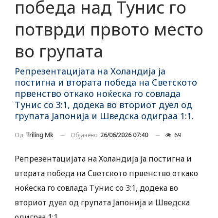
победа над Тунис го
потврди првото место
во групата
Репрезентацијата на Холандија ја
постигна и втората победа на Светското
првенство откако ноќеска го совлада
Тунис со 3:1, додека во вториот дуел од
групата Јапонија и Шведска одиграа 1:1.
Објавено
26/06/2026 07:40
69
Од
Triling Mk
Репрезентацијата на Холандија ја постигна и
втората победа на Светското првенство откако
ноќеска го совлада Тунис со 3:1, додека во
вториот дуел од групата Јапонија и Шведска
одиграа 1:1.