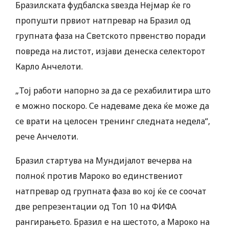
Бразилската фудбалска ѕвезда Нејмар ќе го
пропушти првиот натпревар на Бразил од
групната фаза на Светското првенство поради
повреда на листот, изјави денеска селекторот
Карло Анчелоти.
„Тој работи напорно за да се рехабилитира што
е можно поскоро. Се надеваме дека ќе може да
се врати на целосен тренинг следната недела“,
рече Анчелоти.
Бразил стартува на Мундијалот вечерва на
полноќ против Мароко во единствениот
натпревар од групната фаза во кој ќе се соочат
две репрезентации од Топ 10 на ФИФА
рангирањето. Бразил е на шестото, а Мароко на