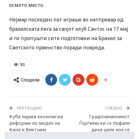
осмото место.
Нејмар последен пат играше во натпревар од
бразилската лига за својот клуб Сантос на 17 мај
и ги пропушти сите подготовки на Бразил за
Светското првенство поради повреда.
91
Сподели
ПРЕТХОДНО
СЛЕДНО
Куба најави економски
Градоначалникот
реформи по модел на
Ѓорѓиевски се пофали
Кина и Виетнам
дека цела ноќ се
чистело Скопје