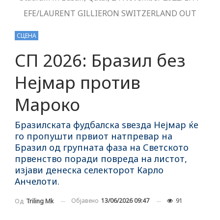
EFE/LAURENT GILLIERON SWITZERLAND OUT
СЦЕНА
СП 2026: Бразил без
Нејмар против
Мароко
Бразилската фудбалска ѕвезда Нејмар ќе
го пропушти првиот натпревар на
Бразил од групната фаза на Светското
првенство поради повреда на листот,
изјави денеска селекторот Карло
Анчелоти.
Објавено
13/06/2026 09:47
91
Од
Triling Mk