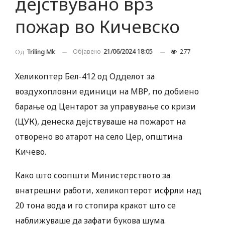
дејствувано врз
пожар во Кичевско
Објавено
21/06/2024 18:05
277
Од
Triling Mk
Хеликоптер Бел-412 од Одделот за
воздухопловни единици на МВР, по добиено
барање од Центарот за управување со кризи
(ЦУК), денеска дејствуваше на пожарот на
отворено во атарот на село Цер, општина
Кичево.
Како што соопшти Министерството за
внатрешни работи, хеликоптерот исфрли над
20 тона вода и го стопира кракот што се
наближуваше да зафати букова шума.