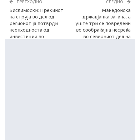
ПРЕТХОДНО
СЛЕДНО
Бислимоски: Прекинот
Македонска
на струја во дел од
државјанка загина, а
регионот ја потврди
уште три се повредени
неопходноста од
во сообраќајна несреќа
инвестиции во
во северниот дел на
енергетиката
Грција