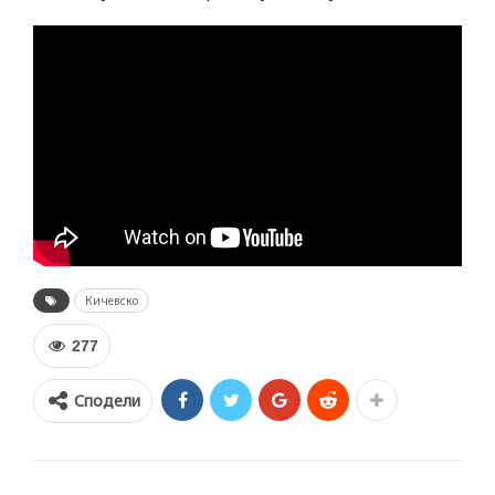
Кичевско
277
Сподели