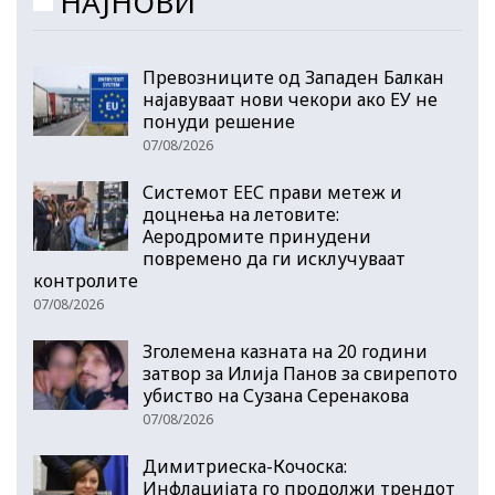
НАЈНОВИ
Превозниците од Западен Балкан
најавуваат нови чекори ако ЕУ не
понуди решение
07/08/2026
Системот ЕЕС прави метеж и
доцнења на летовите:
Аеродромите принудени
повремено да ги исклучуваат
контролите
07/08/2026
Зголемена казната на 20 години
затвор за Илија Панов за свирепото
убиство на Сузана Серенакова
07/08/2026
Димитриеска-Кочоска:
Инфлацијата го продолжи трендот