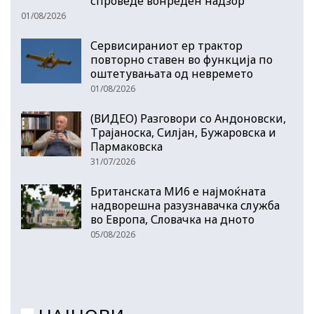
спроведе вонреден надзор
01/08/2026
Сервисираниот ер трактор
повторно ставен во функција по
оштетувањата од невремето
01/08/2026
(ВИДЕО) Разговори со Андоновски,
Трајаноска, Силјан, Бужаровска и
Пармаковска
31/07/2026
Британската МИ6 е најмоќната
надворешна разузнавачка служба
во Европа, Словачка на дното
05/08/2026