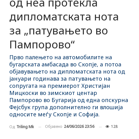
од неа протекла
дипломатската нота
за „патувањето во
Пампорово“
Прво палењето на автомобилите на
бугарската амбасада во Скопје, а потоа
објавувањето на дипломатската нота од
јануари годинава за патувањето на
сопругата на премиерот Христијан
Мицкоски во зимскиот центар
Пампорово во Бугарија од една опскурна
Фејсбук група дополнително ги влошија
односите меѓу Скопје и Софија.
Објавено
24/06/2026 23:56
128
Од
Triling Mk