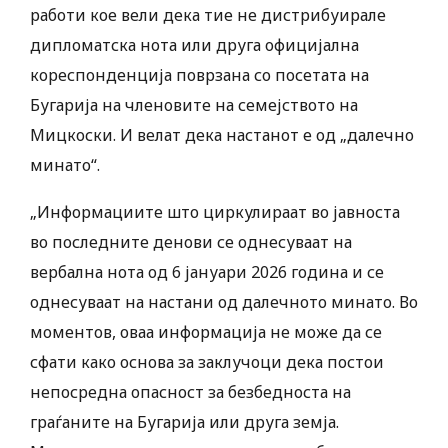
работи кое вели дека тие не дистрибуирале
дипломатска нота или друга официјална
кореспонденција поврзана со посетата на
Бугарија на членовите на семејството на
Мицкоски. И велат дека настанот е од „далечно
минато“.
„Информациите што циркулираат во јавноста
во последните денови се однесуваат на
вербална нота од 6 јануари 2026 година и се
однесуваат на настани од далечното минато. Во
моментов, оваа информација не може да се
сфати како основа за заклучоци дека постои
непосредна опасност за безбедноста на
граѓаните на Бугарија или друга земја.