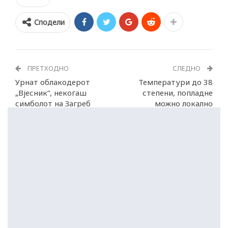
Сподели
ПРЕТХОДНО
СЛЕДНО
Урнат облакодерот
Температури до 38
„Вјесник“, некогаш
степени, попладне
симболот на Загреб
можно локално
невреме