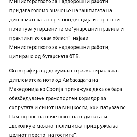
Министерството за надворешни работи
придава големо значење на заштитата на
дипломатската кореспонденција и строго ги
почитува утврдените меѓународни правила и
практики во оваа област“, ​​изјави
Министерството за надворешни работи,
цитирано од бугарската бТВ.
Фотографија од документ презентиран како
дипломатска нота од Амбасадата на
Македонија во Софија прикажува дека се бара
обезбедување транспортен коридор за
сопругата и синот на Мицкоски, кои патуваа во
Пампорово на почетокот на годината, и
„доколку е можно, полициска придружба за
целиот престој на гостите“.