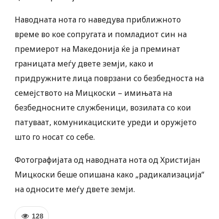
Наводната нота го наведува приближното
време во кое сопругата и помладиот син на
премиерот на Македонија ќе ја преминат
границата меѓу двете земји, како и
придружните лица поврзани со безбедноста на
семејството на Мицкоски – имињата на
безбедносните службеници, возилата со кои
патуваат, комуникациските уреди и оружјето
што го носат со себе.
Фотографијата од наводната нота од Христијан
Мицкоски беше опишана како „радикализација“
на односите меѓу двете земји.
128