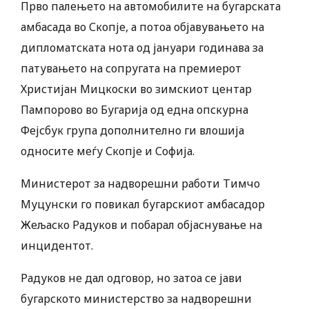
Прво палењето на автомобилите на бугарската
амбасада во Скопје, а потоа објавувањето на
дипломатската нота од јануари годинава за
патувањето на сопругата на премиерот
Христијан Мицкоски во зимскиот центар
Пампорово во Бугарија од една опскурна
Фејсбук група дополнително ги влошија
односите меѓу Скопје и Софија.
Министерот за надворешни работи Тимчо
Муцунски го повикал бугарскиот амбасадор
Жељаско Радуков и побарал објаснување на
инцидентот.
Радуков не дал одговор, но затоа се јави
бугарското министерство за надворешни