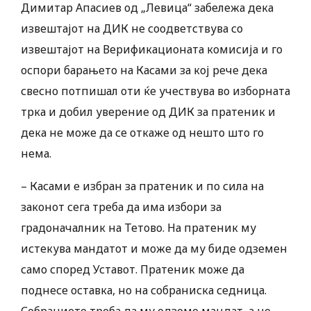
Димитар Апасиев од „Левица“ забележа дека
извештајот на ДИК не соодветствува со
извештајот на Верификационата комисија и го
оспори барањето на Касами за кој рече дека
свесно потпишал оти ќе учествува во изборната
трка и добил уверение од ДИК за пратеник и
дека не може да се откаже од нешто што го
нема.
– Касами е избран за пратеник и по сила на
законот сега треба да има избори за
градоначалник на Тетово. На пратеник му
истекува мандатот и може да му биде одземен
само според Уставот. Пратеник може да
поднесе оставка, но на собраниска седница.