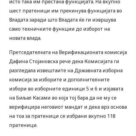
исто така им престана функцијата. На вкупно
шест пратеници им прекинува функцијата во
Владата заради што Владата ќе ги извршува
само техничките функции до изборот на
новата влада.
Претседателката на Верификационата комисија
Дафина Стојановска рече дека Комисијата ги
разгледала извештаите на Државната изборна
комисија за изборите и дополнителните
избори во изборните единици 5 и 6 и изјавата
на Биљал Касами во која тој бара да не му се
верифицира неговиот мандат и дека врз основа
на тоа за пратеници се избрани вкупно 118
пратеници.