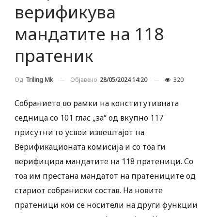
верификува
мандатите на 118
пратеник
Објавено
28/05/2024 14:20
320
Од
Triling Mk
Собранието во рамки на конститутивната
седница со 101 глас „за“ од вкупно 117
присутни го усвои извештајот на
Верификационата комисија и со тоа ги
верифицира мандатите на 118 пратеници. Со
тоа им престана мандатот на пратениците од
стариот собраниски состав. На новите
пратеници кои се носители на други функции