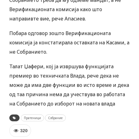
Собранието треба да му одземе мандат, а не
Верификационата комисија како што
направивте вие, рече Апасиев.
Побара одговор зошто Верификационата
комисија ја констатирала оставката на Касами, а
не Собранието.
Талат Џафери, кој ја извршува функцијата
премиер во техничката Влада, рече дека не
може да има две функции во исто време и дека
од таа причина нема да учествува во работата
на Собранието до изборот на новата влада
Пратеници
Собрание
320