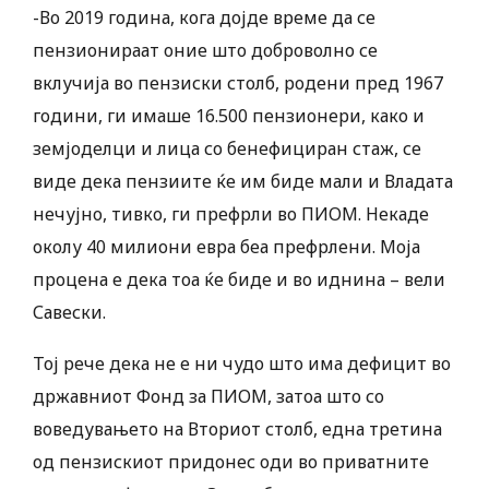
-Во 2019 година, кога дојде време да се
пензионираат оние што доброволно се
вклучија во пензиски столб, родени пред 1967
години, ги имаше 16.500 пензионери, како и
земјоделци и лица со бенефициран стаж, се
виде дека пензиите ќе им биде мали и Владата
нечујно, тивко, ги префрли во ПИОМ. Некаде
околу 40 милиони евра беа префрлени. Моја
процена е дека тоа ќе биде и во иднина – вели
Савески.
Тој рече дека не е ни чудо што има дефицит во
државниот Фонд за ПИОМ, затоа што со
воведувањето на Вториот столб, една третина
од пензискиот придонес оди во приватните