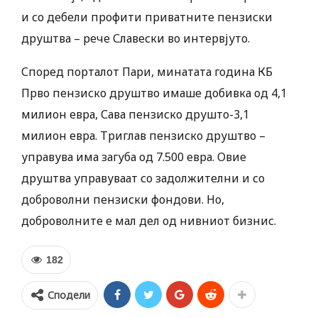
и со дебели профити приватните пензиски
друштва – рече Славески во интервјуто.
Според порталот Пари, минатата година КБ
Прво пензиско друштво имаше добивка од 4,1
милион евра, Сава пензиско друшто-3,1
милион евра. Триглав пензиско друштво –
управува има загуба од 7.500 евра. Овие
друштва управуваат со задолжителни и со
доброволни пензиски фондови. Но,
доброволните е мал дел од нивниот бизнис.
182
Сподели