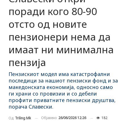
поради кого 80-90
отсто од новите
пензионери нема да
имаат ни минимална
пензија
Пензискиот модел има катастрофални
последици за нашиот пензиски фонд и за
македонската економија, односно само
ги храни со провизии и со дебели
профити приватните пензиски друштва,
порача Славески.
Објавено
26/06/2026 12:26
182
Од
Triling Mk