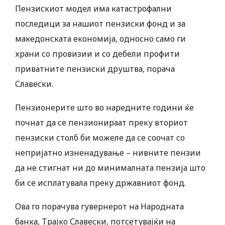
Пензискиот модел има катастрофални
последици за нашиот пензиски фонд и за
македонската економија, односно само ги
храни со провизии и со дебели профити
приватните пензиски друштва, порача
Славески.
Пензионерите што во наредните години ќе
почнат да се пензионираат преку вториот
пензиски столб би можеле да се соочат со
непријатно изненадување – нивните пензии
да не стигнат ни до минималната пензија што
би се исплатувала преку државниот фонд.
Ова го порачува гувернерот на Народната
банка, Трајко Славески, потсетувајќи на