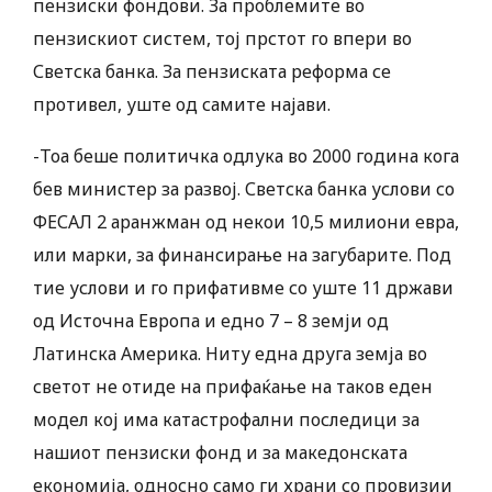
пензиски фондови. За проблемите во
пензискиот систем, тој прстот го впери во
Светска банка. За пензиската реформа се
противел, уште од самите најави.
-Тоа беше политичка одлука во 2000 година кога
бев министер за развој. Светска банка услови со
ФЕСАЛ 2 аранжман од некои 10,5 милиони евра,
или марки, за финансирање на загубарите. Под
тие услови и го прифативме со уште 11 држави
од Источна Европа и едно 7 – 8 земји од
Латинска Америка. Ниту една друга земја во
светот не отиде на прифаќање на таков еден
модел кој има катастрофални последици за
нашиот пензиски фонд и за македонската
економија, односно само ги храни со провизии