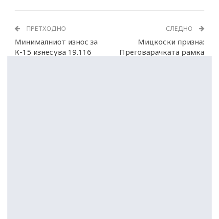
ПРЕТХОДНО
СЛЕДНО
Минималниот износ за
Мицкоски призна:
К-15 изнесува 19.116
Преговарачката рамка
денари
не може да се промени