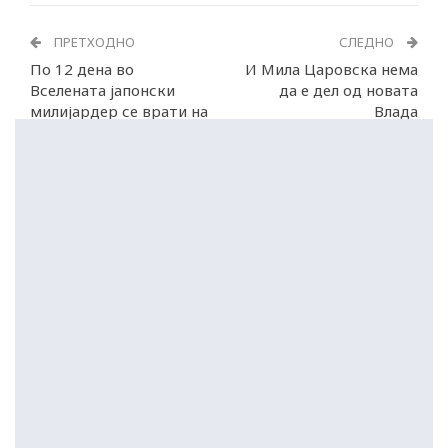
ПРЕТХОДНО
СЛЕДНО
По 12 дена во
И Мила Царовска нема
Вселената јапонски
да е дел од новата
милијардер се врати на
Влада
Земјата