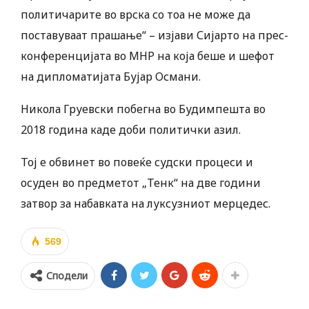
политичарите во врска со тоа не може да
поставуваат прашање“ – изјави Сијарто на прес-
конференцијата во МНР на која беше и шефот
на дипломатијата Бујар Османи.
Никола Груевски побегна во Будимпешта во
2018 година каде доби политички азил.
Тој е обвинет во повеќе судски процеси и
осуден во предметот „Тенк“ на две години
затвор за набавката на луксузниот мерцедес.
569
Сподели