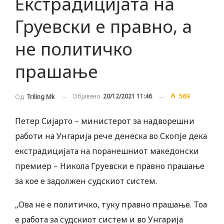
Екстрадицијата на
Груевски е правно, а
не политичко
прашање
Објавено
20/12/2021 11:46
569
Од
Triling Mk
Петер Сијарто – министерот за надворешни
работи на Унгарија рече денеска во Скопје дека
екстрадицијата на поранешниот македонски
премиер – Никола Груевски е правно прашање
за кое е задолжен судскиот систем.
„Ова не е политичко, туку правно прашање. Тоа
е работа за судскиот систем и во Унгарија