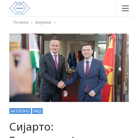
Почетна
Актуелно
АКТУЕЛНО
МКД
Сијарто: