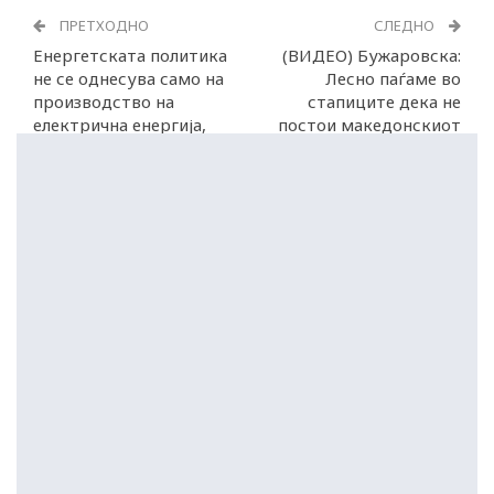
ПРЕТХОДНО
СЛЕДНО
Eнергетската политика
(ВИДЕО) Бужаровска:
не се однесува само на
Лесно паѓаме во
производство на
стапиците дека не
електрична енергија,
постои македонскиот
вели Божиновска
јазик