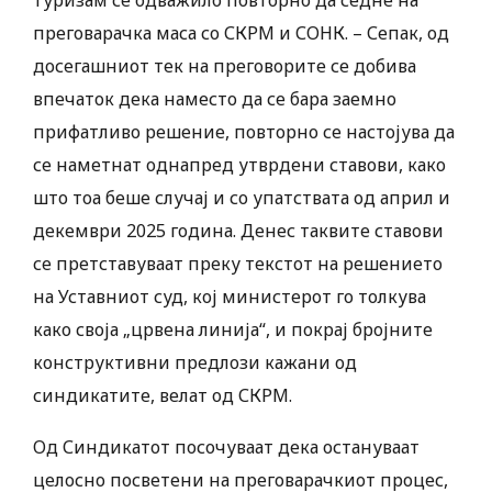
туризам се одважило повторно да седне на
преговарачка маса со СКРМ и СОНК. – Сепак, од
досегашниот тек на преговорите се добива
впечаток дека наместо да се бара заемно
прифатливо решение, повторно се настојува да
се наметнат однапред утврдени ставови, како
што тоа беше случај и со упатствата од април и
декември 2025 година. Денес таквите ставови
се претставуваат преку текстот на решението
на Уставниот суд, кој министерот го толкува
како своја „црвена линија“, и покрај бројните
конструктивни предлози кажани од
синдикатите, велат од СКРМ.
Од Синдикатот посочуваат дека остануваат
целосно посветени на преговарачкиот процес,