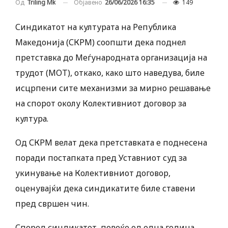
Објавено
26/06/2026 16:35
149
Од
Triling Mk
Синдикатот на културата на Република
Македонија (СКРМ) соопшти дека поднел
претставка до Меѓународната организација на
трудот (МОТ), откако, како што наведува, биле
исцрпени сите механизми за мирно решавање
на спорот околу Колективниот договор за
култура.
Од СКРМ велат дека претставката е поднесена
поради постапката пред Уставниот суд за
укинување на Колективниот договор,
оценувајќи дека синдикатите биле ставени
пред свршен чин.
Според синдикатот, повеќе од една година