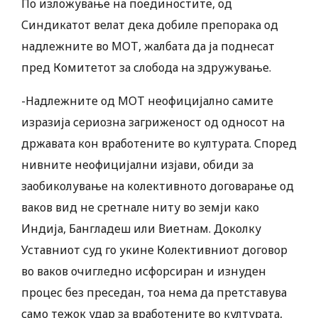
По изложување на поединостите, од
Синдикатот велат дека добиле препорака од
надлежните во МОТ, жалбата да ја поднесат
пред Комитетот за слобода на здружување.
-Надлежните од МОТ неофицијално самите
изразија сериозна загриженост од односот на
државата кон вработените во културата. Според
нивните неофицијални изјави, обиди за
заобиколување на колективното договарање од
ваков вид не сретнале ниту во земји како
Индија, Бангладеш или Виетнам. Доколку
Уставниот суд го укине Колективниот договор
во ваков очигледно исфорсиран и изнуден
процес без преседан, тоа нема да претставува
само тежок удар за вработените во културата,