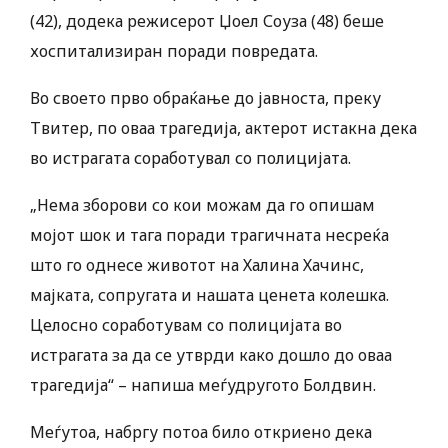
(42), додека режисерот Џоел Соуза (48) беше
хоспитализиран поради повредата.
Во своето прво обраќање до јавноста, преку
Твитер, по оваа трагедија, актерот истакна дека
во истрагата соработувал со полицијата.
„Нема зборови со кои можам да го опишам
мојот шок и тага поради трагичната несреќа
што го однесе животот на Халина Хачинс,
мајката, сопругата и нашата ценета колешка.
Целосно соработувам со полицијата во
истрагата за да се утврди како дошло до оваа
трагедија“ – напиша меѓудругото Болдвин.
Меѓутоа, набргу потоа било откриено дека