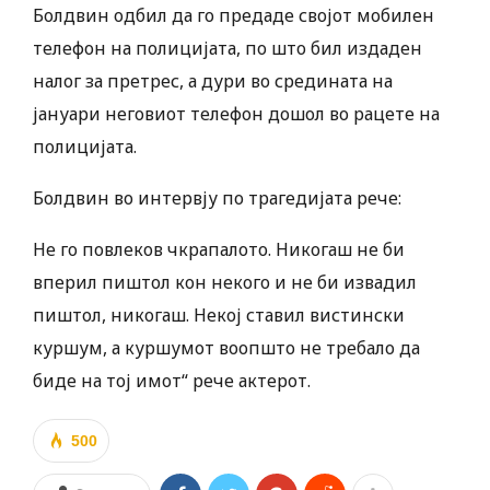
Болдвин одбил да го предаде својот мобилен
телефон на полицијата, по што бил издаден
налог за претрес, а дури во средината на
јануари неговиот телефон дошол во рацете на
полицијата.
Болдвин во интервју по трагедијата рече:
Не го повлеков чкрапалото. Никогаш не би
вперил пиштол кон некого и не би извадил
пиштол, никогаш. Некој ставил вистински
куршум, а куршумот воопшто не требало да
биде на тој имот“ рече актерот.
500