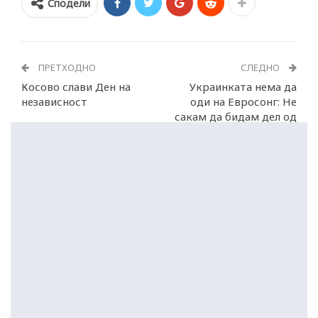
Сподели
ПРЕТХОДНО
СЛЕДНО
Косово слави Ден на
Украинката нема да
независност
оди на Евросонг: Не
сакам да бидам дел од
оваа валкана приказна!