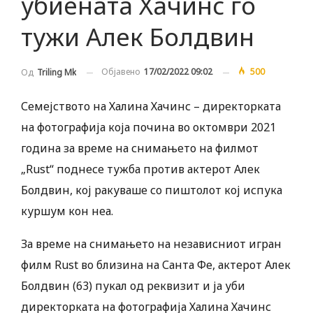
убиената Хачинс го
тужи Алек Болдвин
Објавено
17/02/2022 09:02
500
Од
Triling Mk
Семејството на Халина Хачинс – директорката
на фотографија која почина во октомври 2021
година за време на снимањето на филмот
„Rust“ поднесе тужба против актерот Алек
Болдвин, кој ракуваше со пиштолот кој испука
куршум кон неа.
За време на снимањето на независниот игран
филм Rust во близина на Санта Фе, актерот Алек
Болдвин (63) пукал од реквизит и ја уби
директорката на фотографија Халина Хачинс