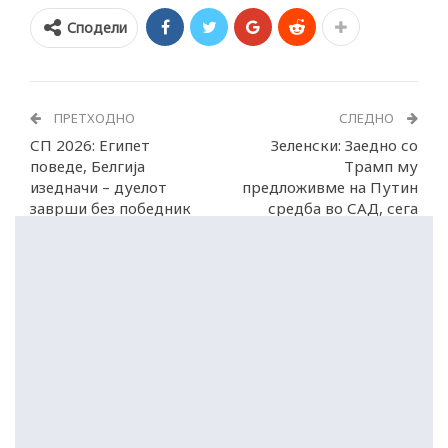
Сподели
ПРЕТХОДНО
СЛЕДНО
СП 2026: Египет
Зеленски: Заедно со
поведе, Белгија
Трамп му
изедначи – дуелот
предложивме на Путин
заврши без победник
средба во САД, сега
чекаме одговор