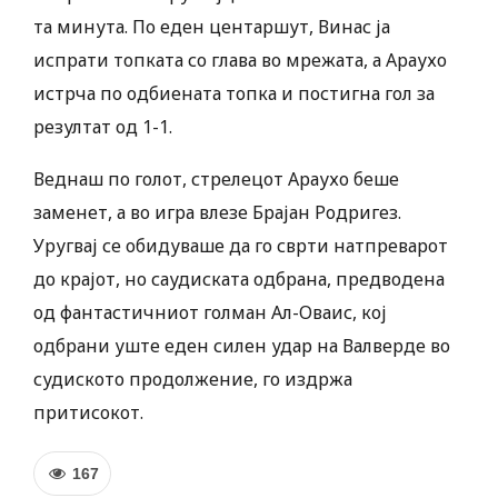
та минута. По еден центаршут, Винас ја
испрати топката со глава во мрежата, а Араухо
истрча по одбиената топка и постигна гол за
резултат од 1-1.
Веднаш по голот, стрелецот Араухо беше
заменет, а во игра влезе Брајан Родригез.
Уругвај се обидуваше да го сврти натпреварот
до крајот, но саудиската одбрана, предводена
од фантастичниот голман Ал-Оваис, кој
одбрани уште еден силен удар на Валверде во
судиското продолжение, го издржа
притисокот.
167