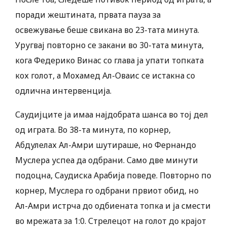
поради жештината, првата пауза за
освежување беше свикана во 23-тата минута.
Уругвај повторно се закани во 30-тата минута,
кога Федерико Винас со глава ја упати топката
кох голот, а Мохамед Ал-Оваис се истакна со
одлична интервенција.
Саудијците ја имаа најдобрата шанса во тој дел
од играта. Во 38-та минута, по корнер,
Абдулелах Ал-Амри шутираше, но Фернандо
Муслера успеа да одбрани. Само две минути
подоцна, Саудиска Арабија поведе. Повторно по
корнер, Муслера го одбрани првиот обид, но
Ал-Амри истрча до одбиената топка и ја смести
во мрежата за 1:0. Стрелецот на голот до крајот