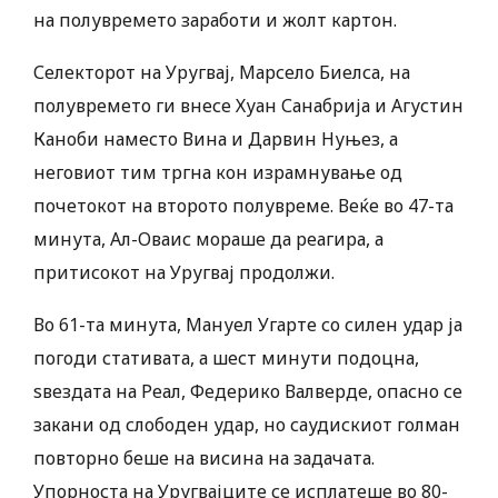
на полувремето заработи и жолт картон.
Селекторот на Уругвај, Марсело Биелса, на
полувремето ги внесе Хуан Санабрија и Агустин
Каноби наместо Вина и Дарвин Нуњез, а
неговиот тим тргна кон израмнување од
почетокот на второто полувреме. Веќе во 47-та
минута, Ал-Оваис мораше да реагира, а
притисокот на Уругвај продолжи.
Во 61-та минута, Мануел Угарте со силен удар ја
погоди стативата, а шест минути подоцна,
ѕвездата на Реал, Федерико Валверде, опасно се
закани од слободен удар, но саудискиот голман
повторно беше на висина на задачата.
Упорноста на Уругвајците се исплатеше во 80-