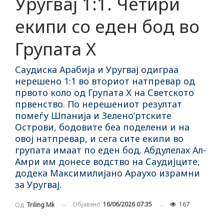
Уругвај 1:1. Четири
екипи со еден бод во
Групата Х
Саудиска Арабија и Уругвај одиграа
нерешено 1:1 во вториот натпревар од
првото коло од Групата Х на Светското
првенство. По нерешениот резултат
помеѓу Шпанија и Зелено’ртските
Острови, бодовите беа поделени и на
овој натпревар, и сега сите екипи во
групата имаат по еден бод. Абдулелах Ал-
Амри им донесе водство на Саудијците,
додека Максимилијано Араухо израмни
за Уругвај.
Објавено
16/06/2026 07:35
167
Од
Triling Mk