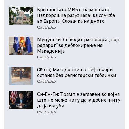
Британската МИ6 е најмоќната
надворешна разузнавачка служба
во Европа, Словачка на дното
05/08/2026
Муцунски: Се водат разговори „под
радарот“ за деблокирање на
Македонија
03/08/2026
(Фото) Македонци во Пефкохори
останаа без регистарски таблички
05/08/2026
Си-Ен-Ен: Трамп е заглавен во војна
што не може ниту да ја добие, ниту
да ја изгуби
05/08/2026