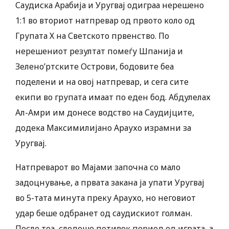
Саудиска Арабија и Уругвај одиграа нерешено
1:1 во вториот натпревар од првото коло од
Групата Х на Светското првенство. По
нерешениот резултат помеѓу Шпанија и
Зелено’ртските Острови, бодовите беа
поделени и на овој натпревар, и сега сите
екипи во групата имаат по еден бод. Абдулелах
Ал-Амри им донесе водство на Саудијците,
додека Максимилијано Араухо израмни за
Уругвај.
Натпреварот во Мајами започна со мало
задоцнување, а првата закана ја упати Уругвај
во 5-тата минута преку Араухо, но неговиот
удар беше одбранет од саудискиот голман.
После тоа, следеше потивок период од играта, а