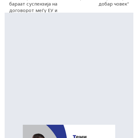
бараат суспензија на
добар човек“
договорот меѓу ЕУ и
Израел