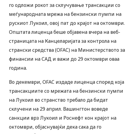
го одложи рокот за склучување трансакции со
меѓународната мрежа на бензински пумпи на
рускиот Лукоил, овој пат до крајот на октомври.
Општата лиценца беше објавена вчера на веб-
страницата на Канцеларијата за контрола на
странски средства (OFAC) на Министерството за
финансии на САД и важи до 29 октомври оваа
година.
Во декември, OFAC издаде лиценца според која
трансакциите со мрежата на бензински пумпи
на Лукоил во странство требало да бидат
склучени на 29 април. Вашингтон воведе
санкции врз Лукоил и Роснефт кон крајот на
октомври, објаснувајќи дека сака да го