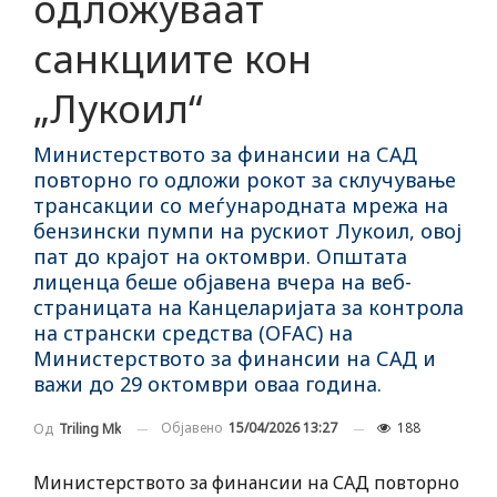
одложуваат
санкциите кон
„Лукоил“
Министерството за финансии на САД
повторно го одложи рокот за склучување
трансакции со меѓународната мрежа на
бензински пумпи на рускиот Лукоил, овој
пат до крајот на октомври. Општата
лиценца беше објавена вчера на веб-
страницата на Канцеларијата за контрола
на странски средства (OFAC) на
Министерството за финансии на САД и
важи до 29 октомври оваа година.
Објавено
15/04/2026 13:27
188
Од
Triling Mk
Министерството за финансии на САД повторно