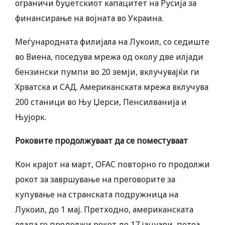
ограничи буџетскиот капацитет на Русија за
финансирање на војната во Украина.
Меѓународната филијала на Лукоил, со седиште
во Виена, поседува мрежа од околу две илјади
бензински пумпи во 20 земји, вклучувајќи ги
Хрватска и САД. Американската мрежа вклучува
200 станици во Њу Џерси, Пенсилванија и
Њујорк.
Роковите продолжуваат да се поместуваат
Кон крајот на март, OFAC повторно го продолжи
рокот за завршување на преговорите за
купување на странската подружница на
Лукоил, до 1 мај. Претходно, американската
влада го продолжи рокот до 17 јануари, потоа