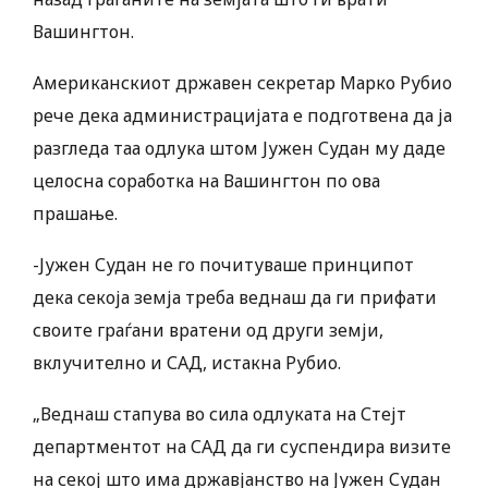
Вашингтон.
Американскиот државен секретар Марко Рубио
рече дека администрацијата е подготвена да ја
разгледа таа одлука штом Јужен Судан му даде
целосна соработка на Вашингтон по ова
прашање.
-Јужен Судан не го почитуваше принципот
дека секоја земја треба веднаш да ги прифати
своите граѓани вратени од други земји,
вклучително и САД, истакна Рубио.
„Веднаш стапува во сила одлуката на Стејт
департментот на САД да ги суспендира визите
на секој што има државјанство на Јужен Судан