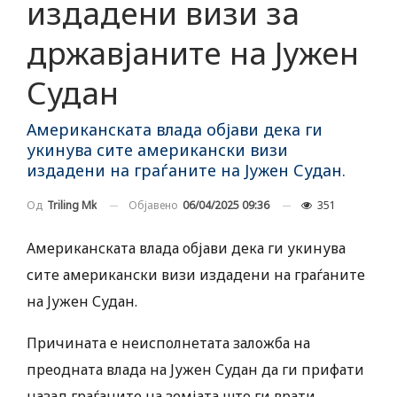
издадени визи за
државјаните на Јужен
Судан
Американската влада објави дека ги
укинува сите американски визи
издадени на граѓаните на Јужен Судан.
Објавено
06/04/2025 09:36
351
Од
Triling Mk
Американската влада објави дека ги укинува
сите американски визи издадени на граѓаните
на Јужен Судан.
Причината е неисполнетата заложба на
преодната влада на Јужен Судан да ги прифати
назад граѓаните на земјата што ги врати