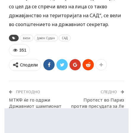
со цел да се спречи влез на лица со такво
државјанство на територијата на САД“, се вели
во соопштението на државниот секретар.
визи
Јужен Судан
САД
351
Сподели
ПРЕТХОДНО
СЛЕДНО
МТКФ ќе го одржи
Протест во Париз
Државниот шампионат
против пресудата за Ле
во кати
Пен