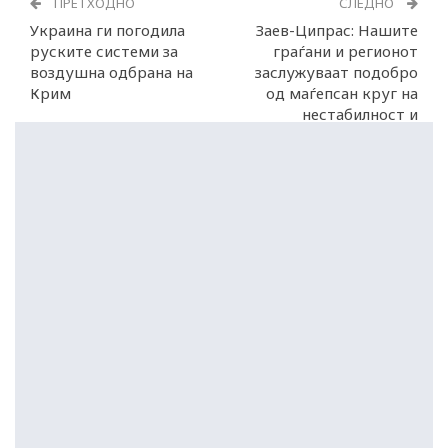
ПРЕТХОДНО
СЛЕДНО
Украина ги погодила
Заев-Ципрас: Нашите
руските системи за
граѓани и регионот
воздушна одбрана на
заслужуваат подобро
Крим
од маѓепсан круг на
нестабилност и
национализам