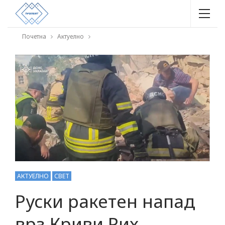
Почетна
Актуелно
АКТУЕЛНО
СВЕТ
Руски ракетен напад
врз Криви Рих,