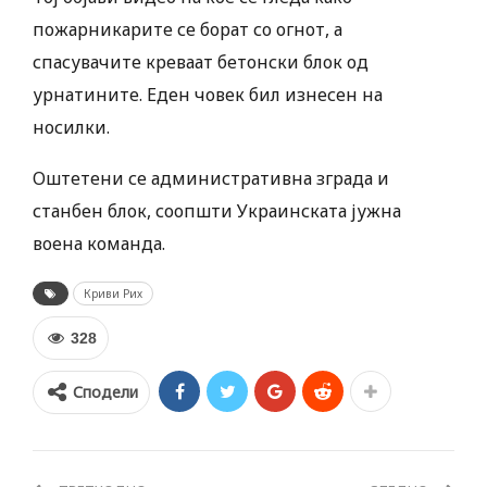
пожарникарите се борат со огнот, а
спасувачите креваат бетонски блок од
урнатините. Еден човек бил изнесен на
носилки.
Оштетени се административна зграда и
станбен блок, соопшти Украинската јужна
воена команда.
Криви Рих
328
Сподели