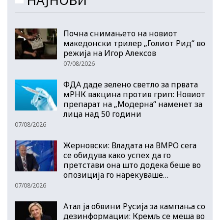
Почна снимањето на новиот
македонски трилер „Голиот Рид“ во
режија на Игор Алексов
07/08/2026
ФДА даде зелено светло за првата
мРНК вакцина против грип: Новиот
препарат на „Модерна“ наменет за
лица над 50 години
07/08/2026
Жерновски: Владата на ВМРО сега
се обидува како успех да го
претстави она што додека беше во
опозиција го нарекуваше…
07/08/2026
Атал ја обвини Русија за кампања со
дезинформации: Кремљ се меша во