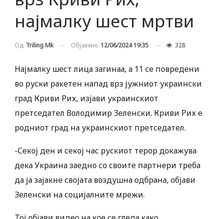
најмалку шест мртви
Објавено
12/06/2024 19:35
328
Од
Triling Mk
Најмалку шест лица загинаа, а 11 се повредени
во руски ракетен напад врз јужниот украински
град Криви Рих, изјави украинскиот
претседател Володимир Зеленски. Криви Рих е
родниот град на украинскиот претседател.
-Секој ден и секој час рускиот терор докажува
дека Украина заедно со своите партнери треба
да ја зајакне својата воздушна одбрана, објави
Зеленски на социјалните мрежи.
Тој објави видео на кое се гледа како