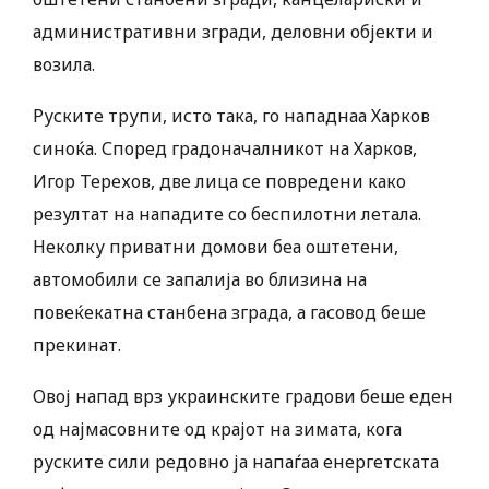
административни згради, деловни објекти и
возила.
Руските трупи, исто така, го нападнаа Харков
синоќа. Според градоначалникот на Харков,
Игор Терехов, две лица се повредени како
резултат на нападите со беспилотни летала.
Неколку приватни домови беа оштетени,
автомобили се запалија во близина на
повеќекатна станбена зграда, а гасовод беше
прекинат.
Овој напад врз украинските градови беше еден
од најмасовните од крајот на зимата, кога
руските сили редовно ја напаѓаа енергетската