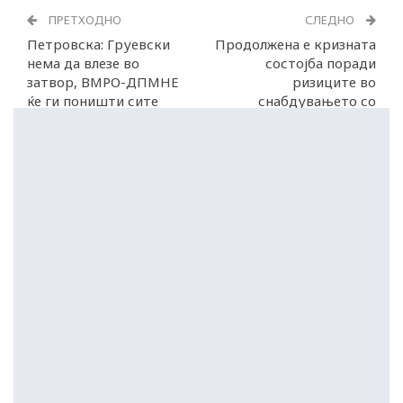
ПРЕТХОДНО
СЛЕДНО
Петровска: Груевски
Продолжена е кризната
нема да влезе во
состојба поради
затвор, ВМРО-ДПМНЕ
ризиците во
ќе ги поништи сите
снабдувањето со
обвиненија
нафта