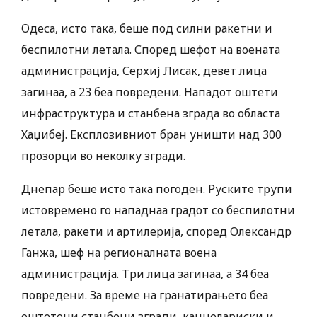
Одеса, исто така, беше под силни ракетни и
беспилотни летала. Според шефот на воената
администрација, Серхиј Лисак, девет лица
загинаа, а 23 беа повредени. Нападот оштети
инфраструктура и станбена зграда во областа
Хаџибеј. Експлозивниот бран уништи над 300
прозорци во неколку згради.
Днепар беше исто така погоден. Руските трупи
истовремено го нападнаа градот со беспилотни
летала, ракети и артилерија, според Олександр
Ганжа, шеф на регионалната воена
администрација. Три лица загинаа, а 34 беа
повредени. За време на гранатирањето беа
оштетени станбени згради, канцелариски и