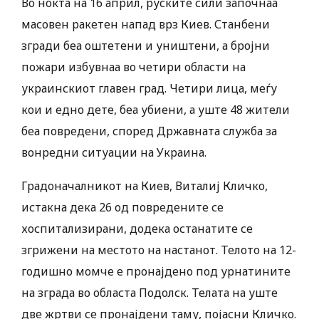
Во ноќта на 16 април, руските сили започнаа
масовен ракетен напад врз Киев. Станбени
згради беа оштетени и уништени, а бројни
пожари избувнаа во четири области на
украинскиот главен град. Четири лица, меѓу
кои и едно дете, беа убиени, а уште 48 жители
беа повредени, според Државната служба за
вонредни ситуации на Украина.
Градоначалникот на Киев, Виталиј Кличко,
истакна дека 26 од повредените се
хоспитализирани, додека останатите се
згрижени на местото на настанот. Телото на 12-
годишно момче е пронајдено под урнатините
на зграда во областа Подолск. Телата на уште
две жртви се пронајдени таму, појасни Кличко.