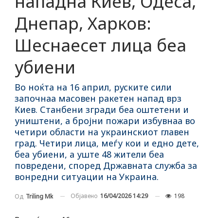
нападна Киев, Одеса,
Днепар, Харков:
Шеснаесет лица беа
убиени
Во ноќта на 16 април, руските сили
започнаа масовен ракетен напад врз
Киев. Станбени згради беа оштетени и
уништени, а бројни пожари избувнаа во
четири области на украинскиот главен
град. Четири лица, меѓу кои и едно дете,
беа убиени, а уште 48 жители беа
повредени, според Државната служба за
вонредни ситуации на Украина.
Објавено
16/04/2026 14:29
198
Од
Triling Mk