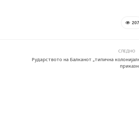
20
СЛЕДНО
Рударството на Балканот „типична колонијал
приказн