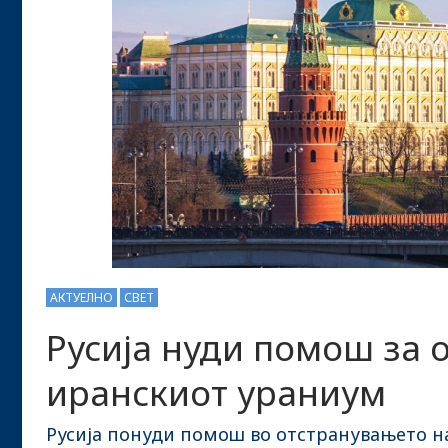
АКТУЕЛНО
СВЕТ
Русија нуди помош за 
иранскиот ураниум
Русија понуди помош во отстранувањето н