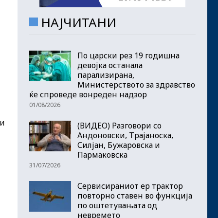
НАЈЧИТАНИ
По царски рез 19 годишна
девојка останала
парализирана,
Министерството за здравство
ќе спроведе вонреден надзор
01/08/2026
ти
(ВИДЕО) Разговори со
Андоновски, Трајаноска,
Силјан, Бужаровска и
Пармаковска
31/07/2026
Сервисираниот ер трактор
повторно ставен во функција
по оштетувањата од
невремето