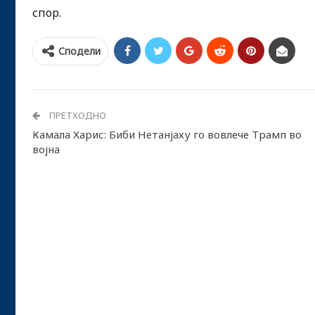
спор.
Сподели
ПРЕТХОДНО
Камала Харис: Биби Нетанјаху го вовлече Трамп во
војна