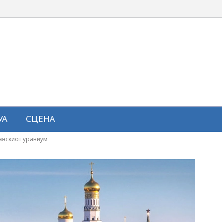
УА
СЦЕНА
анскиот ураниум