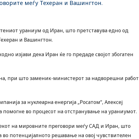
оворите меѓу Техеран и Вашингтон.
атениот ураниум од Иран, што претставува едно од
Техеран и Вашингтон.
дно изјави дека Иран ќе го предаде својот збогатен
рана, при што заменик-министерот за надворешни рабо
панија за нуклеарна енергија „Росатом“, Алексеј
да помогне во процесот на отстранување на ураниумот.
текот на мировните преговори меѓу САД и Иран, што
а во потенцијалното решавање на овој чувствителен