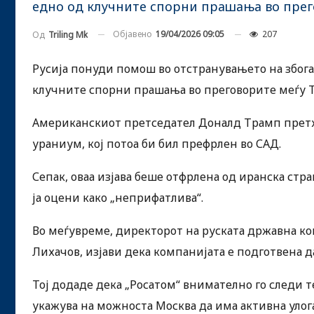
едно од клучните спорни прашања во прег
Објавено
19/04/2026 09:05
207
Од
Triling Mk
Русија понуди помош во отстранувањето на због
клучните спорни прашања во преговорите меѓу 
Американскиот претседател Доналд Трамп претхо
ураниум, кој потоа би бил префрлен во САД.
Сепак, оваа изјава беше отфрлена од иранска ст
ја оцени како „неприфатлива“.
Во меѓувреме, директорот на руската државна ком
Лихачов, изјави дека компанијата е подготвена 
Тој додаде дека „Росатом“ внимателно го следи 
укажува на можноста Москва да има активна улог