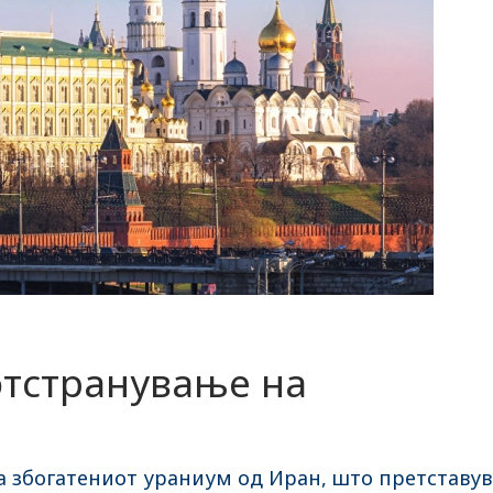
отстранување на
а збогатениот ураниум од Иран, што претставув