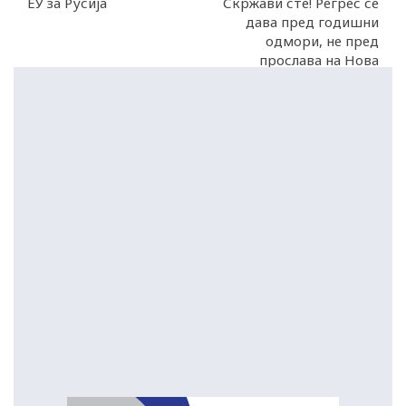
ЕУ за Русија
Скржави сте! Регрес се
дава пред годишни
одмори, не пред
прослава на Нова
година