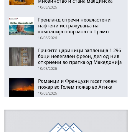
мнозинство и стана малцинска
10/08/2026
Гренланд спречи неовластени
нафтени истражувања на
компанија поврзана со Трамп
10/08/2026
Грчките цариници запленија 1 296
боци нелегален фреон, дел од нив
откриени во пратка од Македонија
10/08/2026
Романци и Французи гасат голем
пожар во Голем пожар во Атика
10/08/2026