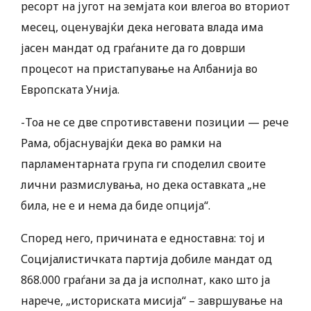
ресорт на југот на земјата кои влегоа во вториот
месец, оценувајќи дека неговата влада има
јасен мандат од граѓаните да го доврши
процесот на пристапување на Албанија во
Европската Унија.
-Тоа не се две спротивставени позиции — рече
Рама, објаснувајќи дека во рамки на
парламентарната група ги споделил своите
лични размислувања, но дека оставката „не
била, не е и нема да биде опција“.
Според него, причината е едноставна: тој и
Социјалистичката партија добиле мандат од
868.000 граѓани за да ја исполнат, како што ја
нарече, „историската мисија“ – завршување на