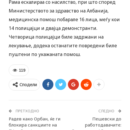
Рама ескалираа со насилство, при што според
Министерството за здравство на Албанија,
медицинска помош побарале 16 лица, меѓу кои
14 полицајци и двајца демонстранти.
Четворица полицајци биле задржани на
лекување, додека останатите повредени биле
пуштени по укажаната помош.
119
Сподели
ПРЕТХОДНО
СЛЕДНО
Радев како Орбан, ќе ги
Пешевски до
блокира санкциите на
работодавачите: