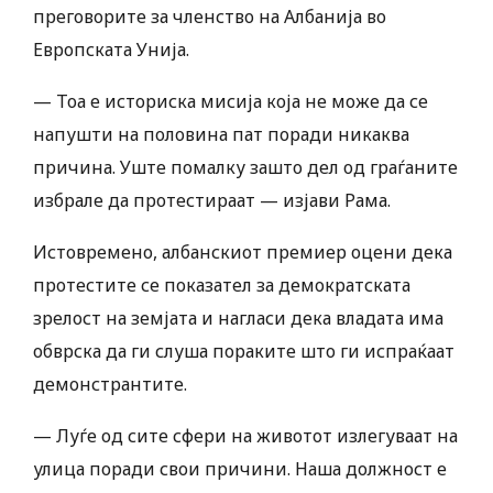
преговорите за членство на Албанија во
Европската Унија.
— Тоа е историска мисија која не може да се
напушти на половина пат поради никаква
причина. Уште помалку зашто дел од граѓаните
избрале да протестираат — изјави Рама.
Истовремено, албанскиот премиер оцени дека
протестите се показател за демократската
зрелост на земјата и нагласи дека владата има
обврска да ги слуша пораките што ги испраќаат
демонстрантите.
— Луѓе од сите сфери на животот излегуваат на
улица поради свои причини. Наша должност е