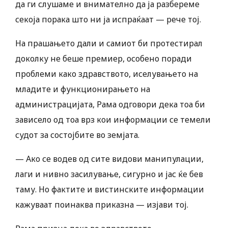
да ги слушаме и внимателно да ја разбереме
секоја порака што ни ја испраќаат — рече тој.
На прашањето дали и самиот би протестирал
доколку не беше премиер, особено поради
проблеми како здравството, иселувањето на
младите и функционирањето на
администрацијата, Рама одговори дека тоа би
зависело од тоа врз кои информации се темели
судот за состојбите во земјата.
— Ако се водев од сите видови манипулации,
лаги и нивно засилување, сигурно и јас ќе бев
таму. Но фактите и вистинските информации
кажуваат поинаква приказна — изјави тој.