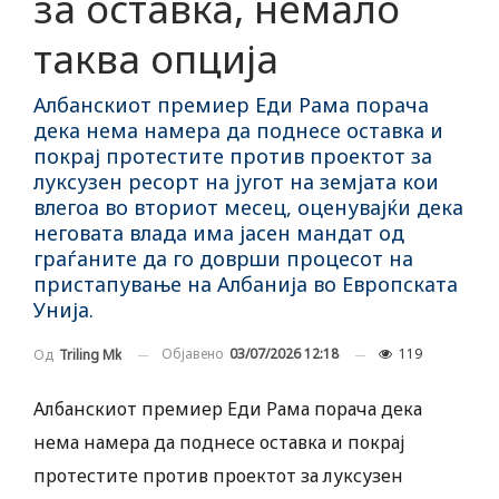
за оставка, немало
таква опција
Албанскиот премиер Еди Рама порача
дека нема намера да поднесе оставка и
покрај протестите против проектот за
луксузен ресорт на југот на земјата кои
влегоа во вториот месец, оценувајќи дека
неговата влада има јасен мандат од
граѓаните да го доврши процесот на
пристапување на Албанија во Европската
Унија.
Објавено
03/07/2026 12:18
119
Од
Triling Mk
Албанскиот премиер Еди Рама порача дека
нема намера да поднесе оставка и покрај
протестите против проектот за луксузен