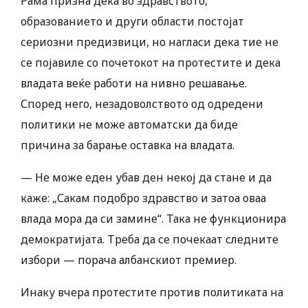
Рама призна дека во здравството,
образованието и други области постојат
сериозни предизвици, но нагласи дека тие не
се појавиле со почетокот на протестите и дека
владата веќе работи на нивно решавање.
Според него, незадоволството од одредени
политики не може автоматски да биде
причина за барање оставка на владата.
— Не може еден убав ден некој да стане и да
каже: „Сакам подобро здравство и затоа оваа
влада мора да си замине“. Така не функционира
демократијата. Треба да се почекаат следните
избори — порача албанскиот премиер.
Инаку вчера протестите против политиката на