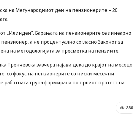
ска на Меѓународниот ден на пензионерите – 20
ата.
арот „Илинден“. Барањата на пензионерите се линеарно
ј пензионер, а не процентуално согласно Законот за
ена на методологијата за пресметка на пензиите.
ка Тренчевска завчера најави дека до крајот на месецо
те, со фокус на пензионерите со ниски месечни
е работната група формирана по првиот протест на
38