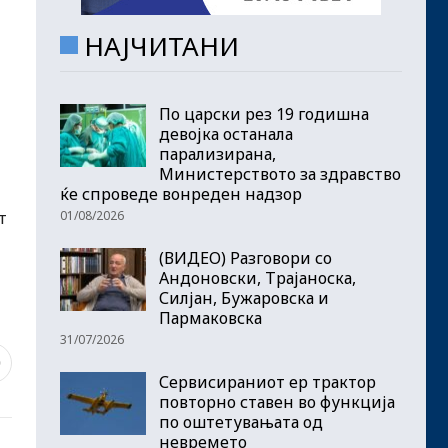
НАЈЧИТАНИ
По царски рез 19 годишна
девојка останала
парализирана,
Министерството за здравство
ќе спроведе вонреден надзор
01/08/2026
т
(ВИДЕО) Разговори со
Андоновски, Трајаноска,
Силјан, Бужаровска и
Пармаковска
31/07/2026
0
Сервисираниот ер трактор
повторно ставен во функција
по оштетувањата од
невремето