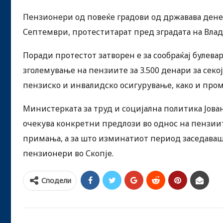
Пензионери од повеќе градови од државава дене
Септември, протеститарат пред зградата на Влад
Поради протестот затворен е за сообраќај булев
зголемување на пензиите за 3.500 денари за секо
пензиско и инвалидско осигурување, како и пром
Министерката за труд и социјална политика Јован
очекува конкретни предлози во однос на пензии
примања, а за што изминатиот период заседаваш
пензионери во Скопје.
Сподели