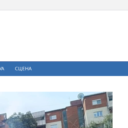
УА
СЦЕНА