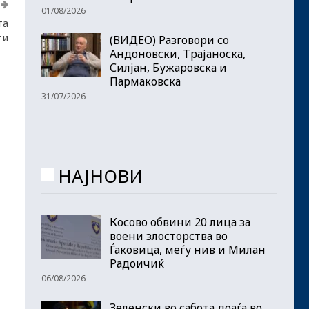
01/08/2026
та
ти
(ВИДЕО) Разговори со
Андоновски, Трајаноска,
Силјан, Бужаровска и
Пармаковска
31/07/2026
НАЈНОВИ
Косово обвини 20 лица за
воени злосторства во
Ѓаковица, меѓу нив и Милан
Радоичиќ
06/08/2026
Зеленски во сабота доаѓа во