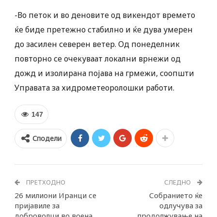
-Во петок и во деновите од викендот времето
ќе биде претежно стабилно и ќе дува умерен
до засилен северен ветер. Од понеделник
повторно се очекуваат локални врнежи од
дожд и изолирана појава на грмежи, соопшти
Управата за хидрометеоролошки работи.
147
Сподели
ПРЕТХОДНО
СЛЕДНО
26 милиони Иранци се
Собранието ќе
пријавиле за
одлучува за
доброволци во воена
продолжување на