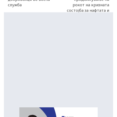
служба
рокот на кризната
состојба за нафтата и
нафтените деривати