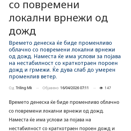
со повремени
локални врнежи од
дожд
Времето денеска ќе биде променливо
облачно со повремени локални врнежи
од дожд. Наместа ќе има услови за појава
на нестабилност со краткотраен пороен
дожд и грмежи. Ќе дува слаб до умерен
променлив ветер.
Објавено
16/04/2026 07:11
147
Од
Triling Mk
Времето денеска ќе биде променливо облачно
со повремени локални врнежи од дожд.
Наместа ќе има услови за појава на
нестабилност со краткотраен пороен дожд и