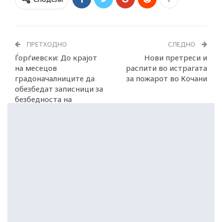
ПРЕТХОДНО
СЛЕДНО
Ѓорѓиевски: До крајот
Нови претреси и
на месецов
распити во истрагата
градоначалниците да
за пожарот во Кочани
обезбедат записници за
безбедноста на
објектите