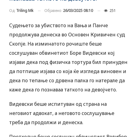
Објавено
26/03/2025 08:10
251
Од
Triling Mk
Судењето за убиството на Вања и Панче
продолжува денеска во Основен Кривичен суд
Скопје. На изминатото рочиште беше
сослушуван обвинетиот Боре Видевски кој
изјави дека под физичка тортура бил принуден
да потпише изјава со која ќе изгледа виновен и
дека по тепање со дрвена палка го натерале да
каже дека го познаваа таткото на девојчето.
Видевски беше испитуван од страна на
неговиот адвокат, а неговото сослушување
треба да продолжи и денеска.
Претходно беше сослушан обвинетиот Велибор