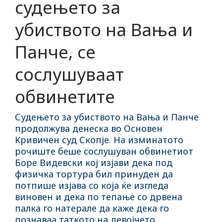
судењето за
убиството на Вања и
Панче, се
сослушуваат
обвинетите
Судењето за убиството на Вања и Панче
продолжува денеска во Основен
Кривичен суд Скопје. На изминатото
рочиште беше сослушуван обвинетиот
Боре Видевски кој изјави дека под
физичка тортура бил принуден да
потпише изјава со која ќе изгледа
виновен и дека по тепање со дрвена
палка го натерале да каже дека го
познаваа таткото на девојчето.