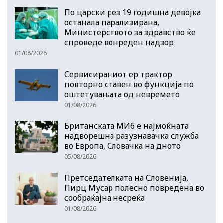
По царски рез 19 годишна девојка
останала парализирана,
Министерството за здравство ќе
спроведе вонреден надзор
01/08/2026
Сервисираниот ер трактор
повторно ставен во функција по
оштетувањата од невремето
01/08/2026
Британската МИ6 е најмоќната
надворешна разузнавачка служба
во Европа, Словачка на дното
05/08/2026
Претседателката на Словенија,
Пирц Мусар полесно повредена во
сообраќајна несреќа
01/08/2026