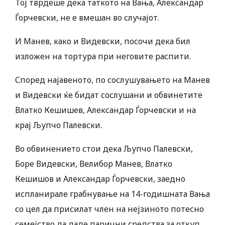
Тој тврдеше дека таткото на Вања, Александар
Ѓорчевски, не е вмешан во случајот.
И Манев, како и Видевски, посочи дека бил
изложен на тортура при неговите распити.
Според најавеното, по сослушувањето на Манев
и Видевски ќе бидат сослушани и обвинетите
Влатко Кешишев, Александар Ѓорчевски и на
крај Љупчо Палевски.
Во обвинението стои дека Љупчо Палевски,
Боре Видевски, Велибор Манев, Влатко
Кешишов и Александар Ѓорчевски, заедно
испланирале грабнување на 14-годишната Вања
со цел да присилат член на нејзиното потесно
семејство да даде парични средства за откуп.