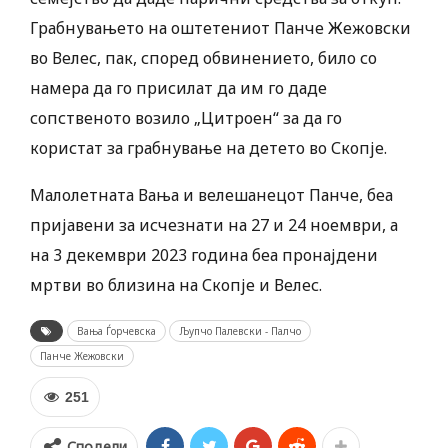
Грабнувањето на оштетениот Панче Жежовски
во Велес, пак, според обвинението, било со
намера да го присилат да им го даде
сопственото возило „Цитроен“ за да го
користат за грабнување на детето во Скопје.
Малолетната Вања и велешанецот Панче, беа
пријавени за исчезнати на 27 и 24 ноември, а
на 3 декември 2023 година беа пронајдени
мртви во близина на Скопје и Велес.
Вања Ѓорчевска
Љупчо Палевски - Палчо
Панче Жежовски
251
Сподели