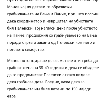
Манев кој во детали ги образложи
грабнувањета на Вања и Панче, при што посочи
дека координатор и извршител на убиствата
бил Палевски. Тој нагласи дека после убиството
на Панче, продолжил со грабнувањето на Вања
поради страв и закани од Палевски кон него и
неговото семејство.
Манев потенцираше дека сметале оти треба да
грабнат жена на 38-40 години и дека се обиделе
да го предомислат Палевски откако виделе
дека грабнале дете. Воедно, кажа дека за
грабнувањата им биле ветени по 150 илјади
евра.