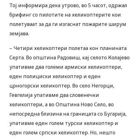
Тој информира дека утрово, во 5 часот, одржал
брифинг со пилотите на хеликоптерите кои
полетуваат за да ги изгаснат пожарите ширум
земјава.
– Четири хеликоптери полетаа кон планината
Серта. Во општина Радовиш, кај селото Колајево
упативме два големи армиски хеликоптери,
еден полициски хеликоптер и еден
црногорски хеликоптер. Во село Негорци,
Гевгелија упативме два словенечки
хеликоптери, а во Општина Ново Село, во
непосредна близина на границата со Бугарија,
упативме еден голем турски хеликоптер и
еден голем српски хеликоптер. Но, нешто