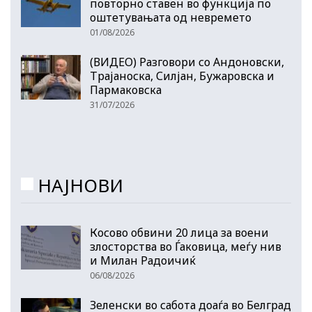
повторно ставен во функција по
оштетувањата од невремето
01/08/2026
(ВИДЕО) Разговори со Андоновски,
Трајаноска, Силјан, Бужаровска и
Пармаковска
31/07/2026
НАЈНОВИ
Косово обвини 20 лица за воени
злосторства во Ѓаковица, меѓу нив
и Милан Радоичиќ
06/08/2026
Зеленски во сабота доаѓа во Белград