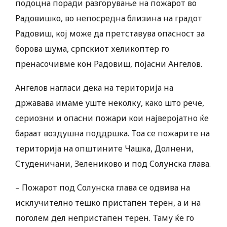
подоцна поради разгорување на пожарот во
Радовишко, во непосредна близина на градот
Радовиш, кој може да претставува опасност за
борова шума, српскиот хеликоптер го
пренасочивме кон Радовиш, појасни Ангелов.
Ангелов нагласи дека на територија на
државава имаме уште неколку, како што рече,
сериозни и опасни пожари кои најверојатно ќе
бараат воздушна поддршка. Тоа се пожарите на
територија на општините Чашка, Долнени,
Студеничани, Зелениково и под Солунска глава.
– Пожарот под Солунска глава се одвива на
исклучително тешко пристапен терен, а и на
поголем дел непристапен терен. Таму ќе го