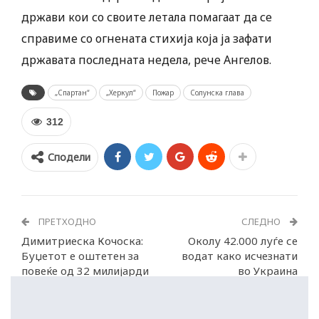
држави кои со своите летала помагаат да се
справиме со огнената стихија која ја зафати
државата последната недела, рече Ангелов.
„Спартан“
„Херкул“
Пожар
Солунска глава
312
Сподели
ПРЕТХОДНО
СЛЕДНО
Димитриеска Кочоска:
Околу 42.000 луѓе се
Буџетот е оштетен за
водат како исчезнати
повеќе од 32 милијарди
во Украина
денари