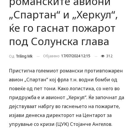
романските авиони
„Спартан“ и „Херкул“,
ќе го гаснат пожарот
под Солунска глава
Објавено
17/07/2024 12:15
312
Од
Triling Mk
Пристигна големиот романски противпожарен
авион „Спартан“ кој фрла т.н. водни бомби од
повеќе од пет тони. Како логистика, со него во
придружба е и авионот „Херкул“. Ќе започнат да
дејствуваат набргу во гаснењето на пожарите,
изјави денеска директорот на Центарот за
упрување со кризи (ЦУК) Стојанче Ангелов.