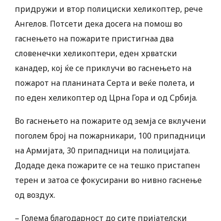
придружи и втор полициски хеликоптер, рече
Ангелов. Потсети дека досега на помош во
гаснењето на пожарите пристигнаа два
словенечки хеликоптери, еден хрватски
канадер, кој ќе се приклучи во гаснењето на
пожарот на планината Серта и веќе полета, и
по еден хеликоптер од Црна Гора и од Србија.
Во гаснењето на пожарите од земја се вклучени
поголем број на пожарникари, 100 припадници
на Армијата, 30 припадници на полицијата.
Додаде дека пожарите се на тешко пристапен
терен и затоа се фокусирани во нивно гаснење
од воздух.
– Голема благодарност до сите пријателски