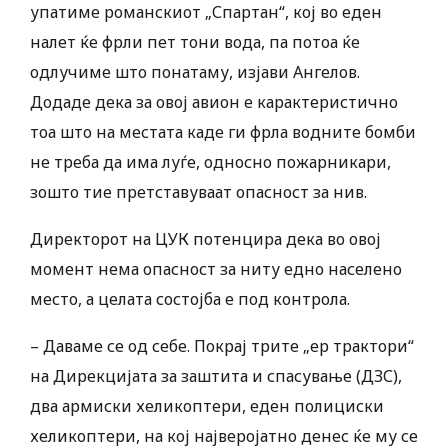
упатиме романскиот „Спартан“, кој во еден
налет ќе фрли пет тони вода, па потоа ќе
одлучиме што понатаму, изјави Ангелов.
Додаде дека за овој авион е карактеристично
тоа што на местата каде ги фрла водните бомби
не треба да има луѓе, односно пожарникари,
зошто тие претставуваат опасност за нив.
Директорот на ЦУК потенцира дека во овој
момент нема опасност за ниту едно населено
место, а целата состојба е под контрола.
– Даваме се од себе. Покрај трите „ер трактори“
на Дирекцијата за заштита и спасување (ДЗС),
два армиски хеликоптери, еден полициски
хеликоптери, на кој најверојатно денес ќе му се