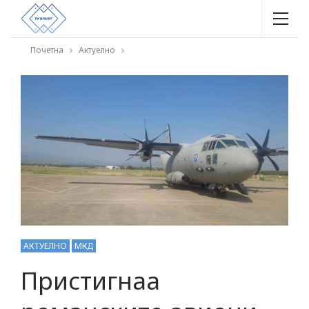
Почетна
Актуелно
АКТУЕЛНО
МКД
Пристигнаа