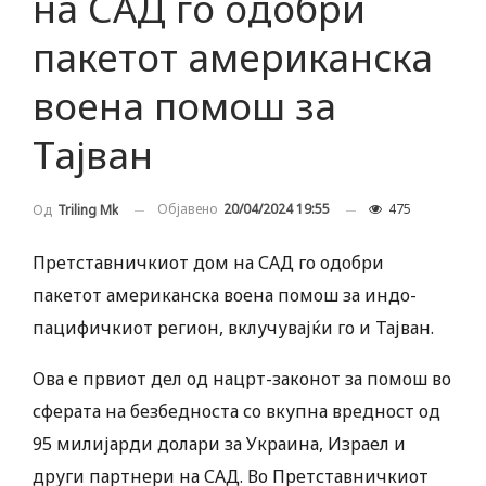
на САД го одобри
пакетот американска
воена помош за
Тајван
Објавено
20/04/2024 19:55
475
Од
Triling Mk
Претставничкиот дом на САД го одобри
пакетот американска воена помош за индо-
пацифичкиот регион, вклучувајќи го и Тајван.
Ова е првиот дел од нацрт-законот за помош во
сферата на безбедноста со вкупна вредност од
95 милијарди долари за Украина, Израел и
други партнери на САД. Во Претставничкиот