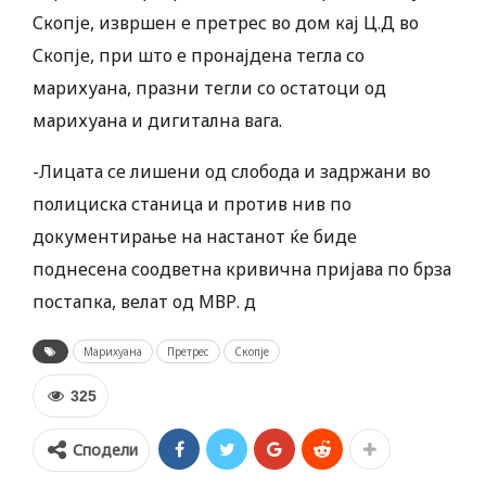
Скопје, извршен е претрес во дом кај Ц.Д во
Скопје, при што е пронајдена тегла со
марихуана, празни тегли со остатоци од
марихуана и дигитална вага.
-Лицата се лишени од слобода и задржани во
полициска станица и против нив по
документирање на настанот ќе биде
поднесена соодветна кривична пријава по брза
постапка, велат од МВР. д
Марихуана
Претрес
Скопје
325
Сподели