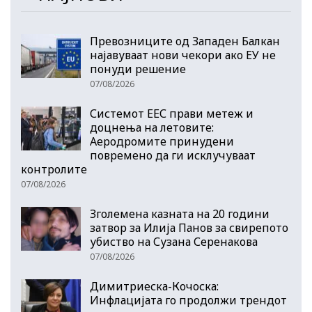
Превозниците од Западен Балкан
најавуваат нови чекори ако ЕУ не
понуди решение
07/08/2026
Системот ЕЕС прави метеж и
доцнења на летовите:
Аеродромите принудени
повремено да ги исклучуваат
контролите
07/08/2026
Зголемена казната на 20 години
затвор за Илија Панов за свирепото
убиство на Сузана Серенакова
07/08/2026
Димитриеска-Кочоска:
Инфлацијата го продолжи трендот