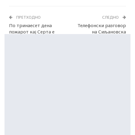
ПРЕТХОДНО
СЛЕДНО
По тринаесет дена
Телефонски разговор
пожарот кај Серта е
на Сиљановска
целосно изгаснат
Давкова со Вучиќ