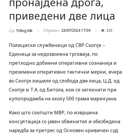
пронајдена дрога,
приведени две лица
Објавено
23/07/2024 17:59
325
Од
Triling Mk
Полициски службеници од СВР Скопје –
Единица за недозволена трговија, по
претходно добиени оперативни сознанија и
преземени оперативно тактички мерки, вчера
во Скопје лишиле од слобода две лица, Ц.Д. од
Скопје и Т.А. од Битола, кои се затекнати при
купопродажба на околу 500 грама марихуана.
Како што соопшти МВР, по извршена
консултација со јавен обвинител и обезбедена
наредба за претрес од Основен кривичен суд