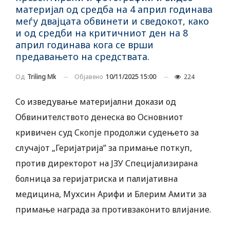
материјал од средба на 4 април годинава
меѓу двајцата обвинети и сведокот, како
и од средби на критичниот ден на 8
април годинава кога се врши
предавањето на средствата.
Објавено
10/11/2025 15:00
224
Од
Triling Mk
Со изведување материјални докази од
Обвинителството денеска во Основниот
кривичен суд Скопје продолжи судењето за
случајот „Геријатрија” за примање поткуп,
против директорот на ЈЗУ Специјализирана
болница за геријатриска и палијативна
медицина, Мухсин Арифи и Блерим Амити за
примање награда за противзаконито влијание.