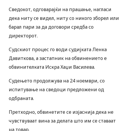
Сведокот, одговарајќи на прашање, нагласи
дека ниту се видел, ниту со никого зборел или
барал пари за да договори средба со
директорот.
Судскиот процес го води судијката Ленка
Давиткова, а застапник на обвинението е
обвинителката Искра Хаџи Василева.
Судењето продолжува на 24 ноември, со
испитување на сведоци предложени од
одбраната.
Претходно, обвинетите се изјаснија дека не
чувствуваат вина за делата што им се ставаат
на товар.