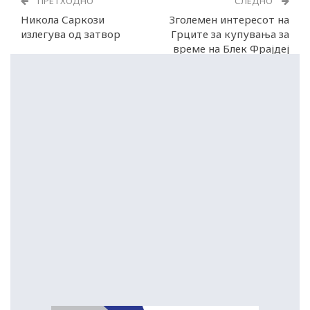
ПРЕТХОДНО
СЛЕДНО
Никола Саркози
Зголемен интересот на
излегува од затвор
Грците за купувања за
време на Блек Фрајдеј
и Сајбер Мандеј