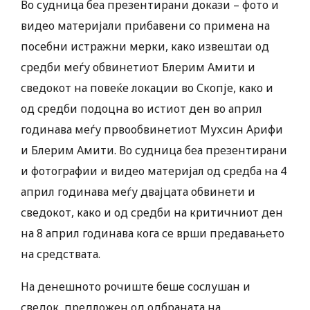
Во судница беа презентирани докази – фото и
видео материјали прибавени со примена на
посебни истражни мерки, како извештаи од
средби меѓу обвинетиот Блерим Амити и
сведокот на повеќе локации во Скопје, како и
од средби подоцна во истиот ден во април
годинава меѓу првообвинетиот Мухсин Арифи
и Блерим Амити. Во судница беа презентирани
и фотографии и видео материјал од средба на 4
април годинава меѓу двајцата обвинети и
сведокот, како и од средби на критичниот ден
на 8 април годинава кога се врши предавањето
на средствата.
На денешното рочиште беше сослушан и
сведок, предложен од одбраната на