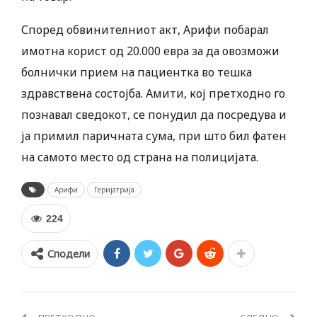
Според обвинителниот акт, Арифи побарал
имотна корист од 20.000 евра за да овозможи
болнички прием на пациентка во тешка
здравствена состојба. Амити, кој претходно го
познавал сведокот, се понудил да посредува и
ја примил паричната сума, при што бил фатен
на самото место од страна на полицијата.
Арифи
Геријатрија
224
Сподели