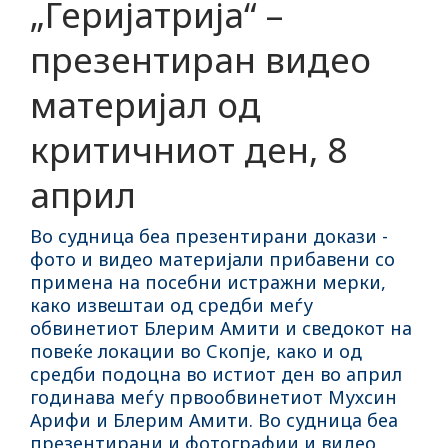
„Геријатрија“ –
презентиран видео
материјал од
критичниот ден, 8
април
Во судница беа презентирани докази -
фото и видео материјали прибавени со
примена на посебни истражни мерки,
како извештаи од средби меѓу
обвинетиот Блерим Амити и сведокот на
повеќе локации во Скопје, како и од
средби подоцна во истиот ден во април
годинава меѓу првообвинетиот Мухсин
Арифи и Блерим Амити. Во судница беа
презентирани и фотографии и видео