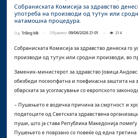
Собраниската Комисија за здравство денеск
употреба на производи од тутун или сродн
натамошна процедура.
Објавено
09/06/2026 21:01
214
Од
Triling Mk
Собраниската Комисија за здравство денеска го у
производи од тутун или сродни производи, во п
Заменик-министерот за здравство Јовица Андовск
обезбеди посеопфатна и поефикасна заштита на зд
обврската за усогласување со европското законода
– Пушењето е водечка причина за смртност и хр
податоците од Светската здравствена организациј
пуши, што ја става Република Македонија помеѓу 
Пушењето е поврзано со повеќе од една третина