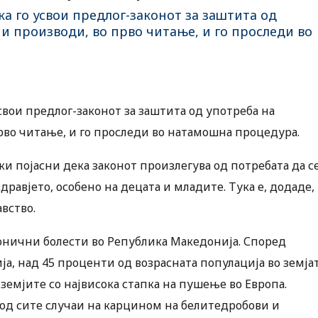
а го усвои предлог-законот за заштита од
и производи, во прво читање, и го проследи во
свои предлог-законот за заштита од употреба на
рво читање, и го проследи во натамошна процедура.
и појасни дека законот произлегува од потребата да с
равјето, особено на децата и младите. Тука е, додаде,
вство.
онични болести во Република Македонија. Според
а, над 45 проценти од возрасната популација во земја
земјите со највисока стапка на пушење во Европа.
 од сите случаи на карцином на белитедробови и