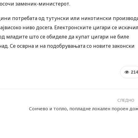
посочи заменик-министерот.
години потребата од тутунски или никотински производ
највисоко ниво досега. Електронските цигари се искачи
д младите што се обиделе да купат цигари не биле
 чад. Се осврна и на подобрувањата со новите законски
21
СЛЕДНО
Сончево и топло, попладне локален пороен до