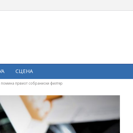
УА
СЦЕНА
о помина првиот собраниски филтер