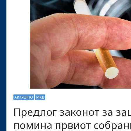
АКТУЕЛНО
МКД
Предлог законот за за
помина првиот собран