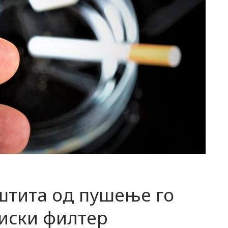
штита од пушење го
иски филтер