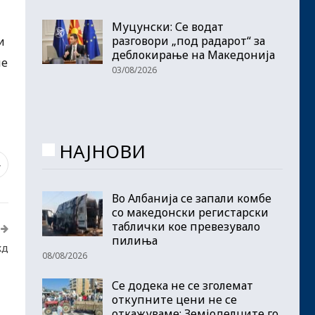
Муцунски: Се водат
разговори „под радарот“ за
и
деблокирање на Македонија
ле
03/08/2026
НАЈНОВИ
4
Во Албанија се запали комбе
со македонски регистарски
таблички кое превезувало
пилиња
жд
08/08/2026
Се додека не се зголемат
откупните цени не се
откажуваме: Земјоделците го