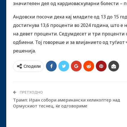
значителен дел од кардиоваскуларни болести – 
Андовски посочи дека кај младите од 13 до 15 
достигнува 13,6 проценти во 2024 година, што е 
на девет проценти. Седумдесет и три проценти о
одбиени. Тој говореше и за влијанието од туѓиот
решенија.
Сподели
ПРЕТХОДНО
Трамп: Иран собори американски хеликоптер над
Ормускиот теснец, ќе одговориме