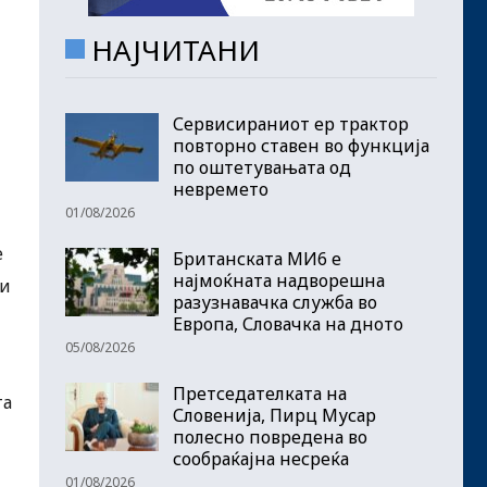
НАЈЧИТАНИ
Сервисираниот ер трактор
повторно ставен во функција
по оштетувањата од
невремето
01/08/2026
е
Британската МИ6 е
најмоќната надворешна
 и
разузнавачка служба во
Европа, Словачка на дното
05/08/2026
Претседателката на
та
Словенија, Пирц Мусар
полесно повредена во
сообраќајна несреќа
01/08/2026