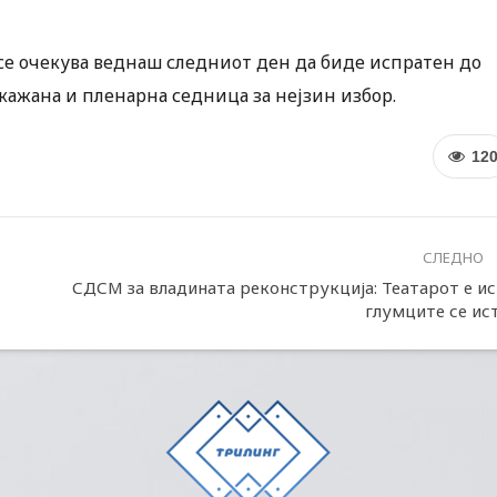
, се очекува веднаш следниот ден да биде испратен до
акажана и пленарна седница за нејзин избор.
12
СЛЕДНО
СДСМ за владината реконструкција: Театарот е ис
глумците се ис