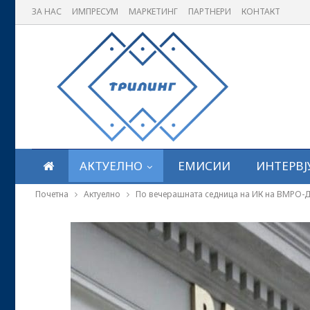
ЗА НАС
ИМПРЕСУМ
МАРКЕТИНГ
ПАРТНЕРИ
КОНТАКТ
АКТУЕЛНО
ЕМИСИИ
ИНТЕРВЈ
Почетна
Актуелно
По вечерашната седница на ИК на ВМРО-ДП