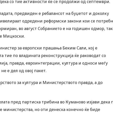
ека со тие активности ќе се продолжи од септември.
ладата, предвиден е ребалансот на буџетот и доколку
онивелираат одредени реформски закони кои се потреб
ормиран, во август Собранието е на годишен одмор, так
е Мицкоски.
инистер за европски прашања Беким Сали, кој е
та тие по владината реконструкција ќе раководат со
ија, правда, евроинтеграции, култура и односи меѓу
е е дел од овој пакет.
ството за култура и Министерството правда, а до
ата пред партиска трибина во Куманово изјави дека 
ве министерства, но оти денеска конечно ќе биде