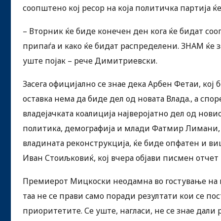
соопштено кој ресор на која политичка партија ќ
– Вторник ќе биде конечен ден кога ќе бидат соо
припаѓа и како ќе бидат распределени. ЗНАМ ќе 
уште појак – рече Димитриевски.
Засега официјално се знае дека Арбен Фетаи, кој
оставка нема да биде дел од новата Влада., а сп
владејачката коалиција најверојатно дел од нови
политика, демографија и млади Фатмир Лимани, з
владината реконструкција, ќе биде опфатен и в
Иван Стоиљковиќ, кој вчера објави писмен отчет 
Премиерот Мицкоски неодамна во гостување на н
таа не се прави само поради резултати кои се по
приоритетите. Се уште, нагласи, не се знае дали