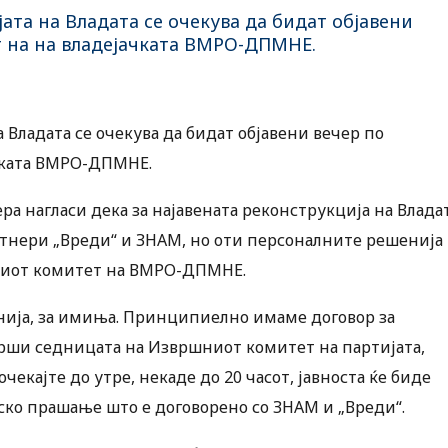
ата на Владата се очекува да бидат објавени
 на на владејачката ВМРО-ДПМНЕ.
Владата се очекува да бидат објавени вечер по
чката ВМРО-ДПМНЕ.
а нагласи дека за најавената реконструкција на Влада
тнери „Вреди“ и ЗНАМ, но оти персоналните решенија
шниот комитет на ВМРО-ДПМНЕ.
енија, за имиња. Принципиелно имаме договор за
аврши седницата на Извршниот комитет на партијата,
кајте до утре, некаде до 20 часот, јавноста ќе биде
ско прашање што е договорено со ЗНАМ и „Вреди“.