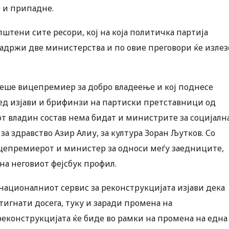
е и припадне.
пштени сите ресори, кој на која политичка партија
задржи две министерства и по овие преговори ќе излез
 беше вицепремиер за добро владеење и кој поднесе
оред изјави и брифинзи на партиски претставници од
от владин состав нема бидат и министрите за социјалн
а здравство Азир Алиу, за култура Зоран Љутков. Со
ицепремиерот и министер за односи меѓу заедниците,
на неговиот фејсбук профил.
ационалниот сервис за реконструкцијата изјави дека
стигнати досега, туку и заради промена на
 реконструкцијата ќе биде во рамки на промена на една