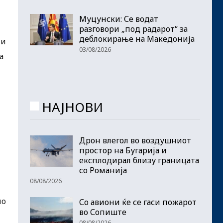
Муцунски: Се водат
разговори „под радарот“ за
деблокирање на Македонија
ни
03/08/2026
а
НАЈНОВИ
Дрон влегол во воздушниот
простор на Бугарија и
експлодирал близу границата
со Романија
08/08/2026
по
Со авиони ќе се гаси пожарот
во Сопиште
08/08/2026