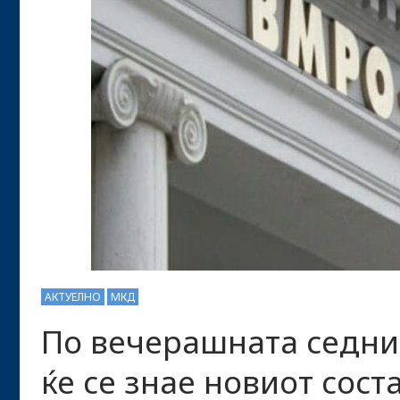
АКТУЕЛНО
МКД
По вечерашната седн
ќе се знае новиот сост