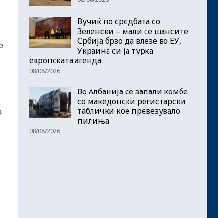
Вучиќ по средбата со
Зеленски – мали се шансите
Србија брзо да влезе во ЕУ,
е
Украина си ја турка
европската агенда
08/08/2026
Во Албанија се запали комбе
со македонски регистарски
таблички кое превезувало
а
пилиња
08/08/2026