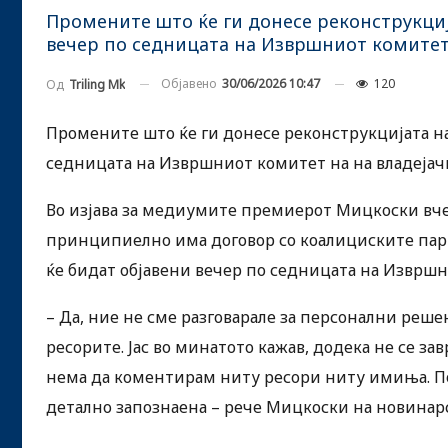
Промените што ќе ги донесе реконструкциј
вечер по седницата на Извршниот комитет
Објавено
30/06/2026 10:47
120
Од
Triling Mk
Промените што ќе ги донесе реконструкцијата на 
седницата на Извршниот комитет на на владеја
Во изјава за медиумите премиерот Мицкоски вчер
принципиелно има договор со коалициските пар
ќе бидат објавени вечер по седницата на Извр
– Да, ние не сме разговарале за персонални реш
ресорите. Јас во минатото кажав, додека не се з
нема да коментирам ниту ресори ниту имиња. Поче
детално запознаена – рече Мицкоски на новинар