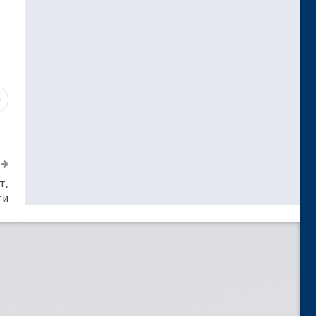
0
т,
ти