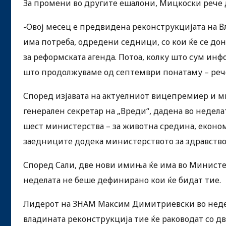
За промени во другите ешалони, Мицкоски рече д
-Овој месец е предвидена реконструкцијата на В
има потреба, одредени седници, со кои ќе се д
за реформската агенда. Потоа, колку што сум инф
што продолжуваме од септември понатаму – реч
Според изјавата на актуелниот вицепремиер и м
генерален секретар на „Вреди“, дадена во недела
шест министерства – за животна средина, економ
заедниците додека министерството за здравство н
Според Сали, две нови имиња ќе има во Министер
неделата не беше дефинирано кои ќе бидат тие.
Лидерот на ЗНАМ Максим Димитриевски во недел
владината реконструкција тие ќе раководат со д