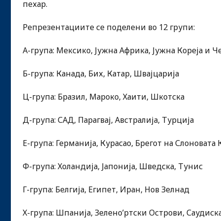
пехар.
Репрезентациите се поделени во 12 групи:
А-група: Мексико, Јужна Африка, Јужна Кореја и 
Б-група: Канада, Бих, Катар, Швајцарија
Ц-група: Бразил, Мароко, Хаити, Шкотска
Д-група: САД, Парагвај, Австралија, Турција
Е-група: Германија, Курасао, Брегот на Слоновата 
Ф-група: Холандија, Јапонија, Шведска, Тунис
Г-група: Белгија, Египет, Иран, Нов Зелнад
Х-група: Шпанија, Зелено’ртски Острови, Саудиска