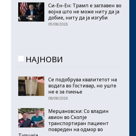
Си-Ен-Ен: Трамп е заглавен во
војна што не може ниту да ја
добие, ниту да ја изгуби
05/08/2026
НАЈНОВИ
Се подобрува квалитетот на
водата во Гостивар, но уште
не е за пиење
08/08/2026
Мерџановски: Со владин
авион во Скопје
транспортиран пациент
повреден на одмор во
Турција