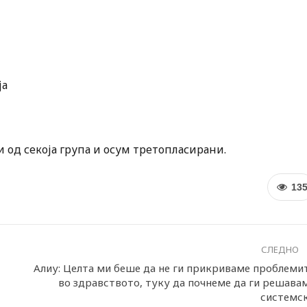
ја
 од секоја група и осум третопласирани.
13
СЛЕДНО
Алиу: Целта ми беше да не ги прикриваме проблеми
во здравството, туку да почнеме да ги решава
системс