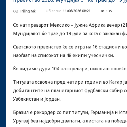
Објавено
11/06/2026 08:21
135
Од
Triling Mk
Со натпреварот Мексико – Јужна Африка вечер (21
Мундијалот ќе трае до 19 јули за кога е закажан 
Светското првенство ќе се игра на 16 стадиони во
наоѓаат на списокот на 48 екипи учеснички.
Ќе видиме дури 104 натпревари, никогаш повеќе
Титулата освоена пред четири години во Катар ј
дебитантите на планетарниот фудбалски собир се
Узбекистан и Јордан.
Бразил е рекордер со пет титули, Германија и Ит
Уругвај беа најдобри двапати, а листата на побе