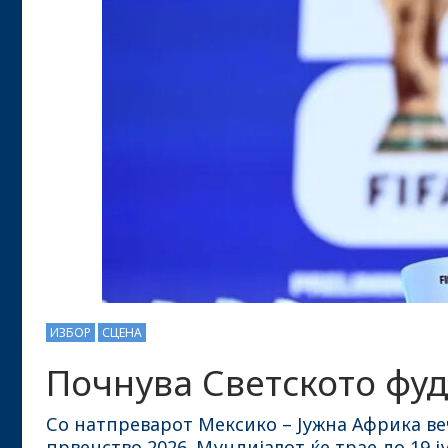
ИЗБОР
СЦЕНА
Почнува Светското фуд
Со натпреварот Мексико – Јужна Африка веч
првенство 2026. Мундијалот ќе трае до 19 ј