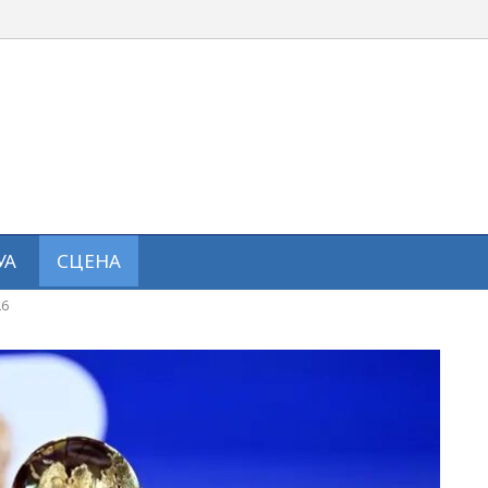
УА
СЦЕНА
26