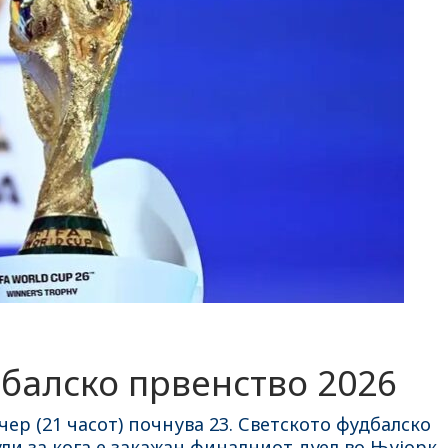
балско првенство 2026
ер (21 часот) почнува 23. Светското фудбалско
ули за кога е закажан финалниот дуел во Њујорк.