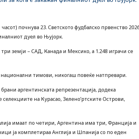
 часот) почнува 23. Светското фудбалско првенство 2026
финалниот дуел во Њујорк.
 три земји – САД, Канада и Мексико, а 1.248 играчи се
 национални тимови, никогаш повеќе натпревари.
а брани аргентинската репрезентација, додека
 селекциите на Курасао, Зелено’ртските Острови,
алија имаат по четири, Аргентина има три, Франција и
дници ја комплетираа Англија и Шпанија со по еден