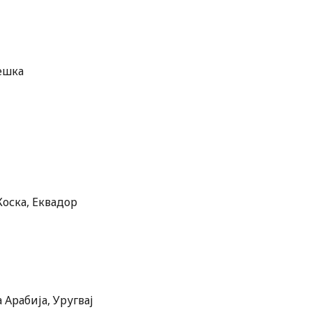
Чешка
Коска, Еквадор
 Арабија, Уругвај