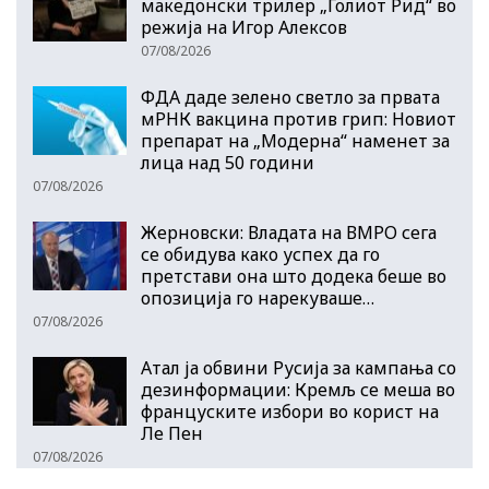
македонски трилер „Голиот Рид“ во
режија на Игор Алексов
07/08/2026
ФДА даде зелено светло за првата
мРНК вакцина против грип: Новиот
препарат на „Модерна“ наменет за
лица над 50 години
07/08/2026
Жерновски: Владата на ВМРО сега
се обидува како успех да го
претстави она што додека беше во
опозиција го нарекуваше…
07/08/2026
Атал ја обвини Русија за кампања со
дезинформации: Кремљ се меша во
француските избори во корист на
Ле Пен
07/08/2026