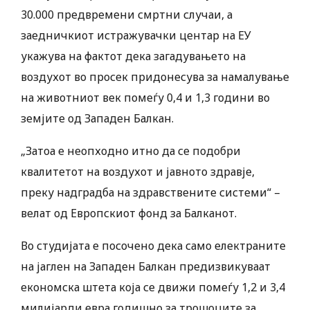
30.000 предвремени смртни случаи, а
заедничкиот истражувачки центар на ЕУ
укажува на фактот дека загадувањето на
воздухот во просек придонесува за намалување
на животниот век помеѓу 0,4 и 1,3 години во
земјите од Западен Балкан.
„Затоа е неопходно итно да се подобри
квалитетот на воздухот и јавното здравје,
преку надградба на здравствените системи“ –
велат од Европскиот фонд за Балканот.
Во студијата е посочено дека само електраните
на јаглен на Западен Балкан предизвикуваат
економска штета која се движи помеѓу 1,2 и 3,4
милијарди евра годишно за трошоците за