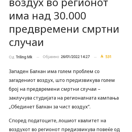
воздух во регионот
има над 30.000
предвремени смртни
случаи
Објавено
26/01/2022 14:27
531
Од
Triling Mk
Западен Балкан има голем проблем со
загадениот воздух, што предизвикува голем
број на предвремени смртни случаи –
заклучува студијата на регионалната кампања
„Обединет Балкан за чист воздух“.
Според податоците, лошиот квалитет на
воздухот во регионот предизвикува повеќе од