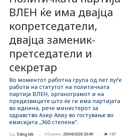
ВЛЕН ќе има двајца
копретседатели,
двајца заменик-
претседатели и
секретар
Во моментот работна група од пет луѓе
работи на статутот на политичката
партија ВЛЕН, органограмот и на
предизвиците што ќе ги има партијата
во иднина, рече министерот за
здравство Азир Алиу во гостување во
емисијата „360 степени“.
Објавено
20/04/2026 20:49
197
Од
Triling Mk