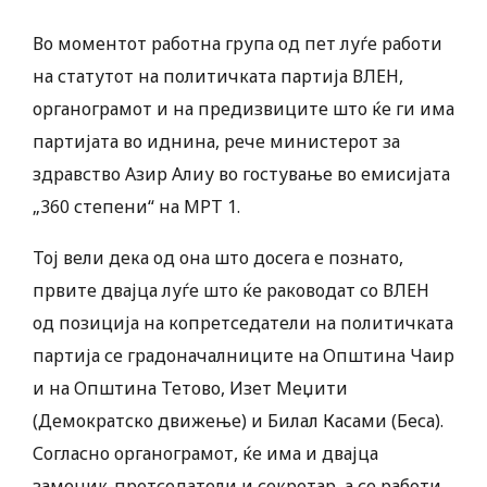
Во моментот работна група од пет луѓе работи
на статутот на политичката партија ВЛЕН,
органограмот и на предизвиците што ќе ги има
партијата во иднина, рече министерот за
здравство Азир Алиу во гостување во емисијата
„360 степени“ на МРТ 1.
Тој вели дека од она што досега е познато,
првите двајца луѓе што ќе раководат со ВЛЕН
од позиција на копретседатели на политичката
партија се градоначалниците на Општина Чаир
и на Општина Тетово, Изет Меџити
(Демократско движење) и Билал Касами (Беса).
Согласно органограмот, ќе има и двајца
заменик-претседатели и секретар, а се работи