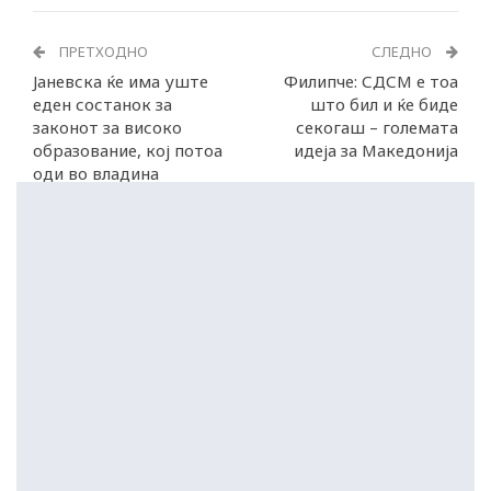
ПРЕТХОДНО
СЛЕДНО
Јаневска ќе има уште
Филипче: СДСМ е тоа
еден состанок за
што бил и ќе биде
законот за високо
секогаш – големата
образование, кој потоа
идеја за Македонија
оди во владина
процедура