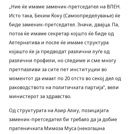
„Ние ќе имаме заменик-претседател на ВЛЕН.
Исто така, Беким Ќоку (Самоопределување) ќе
биде заменик-претседател. Значи, двајца. Па,
потоа ќе имаме секретар којшто ќе биде од
Алтернатива и после ќе имаме структура
којашто ќе ја предводат различни луѓе од
различни профили, но следиме и сме многу
претпазливи за сите пет институции во
моментот да имаат по 20 отсто во секој дел од
раководството на политичката партија“, вели
министерот за здравство.
Од структурата на Азир Алиу, позицијата
заменик-претседател би требало да ја добие
пратеничката Мимоза Муса (некогашна