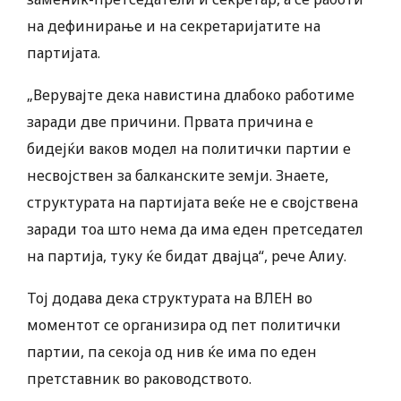
на дефинирање и на секретаријатите на
партијата.
„Верувајте дека навистина длабоко работиме
заради две причини. Првата причина е
бидејќи ваков модел на политички партии е
несвојствен за балканските земји. Знаете,
структурата на партијата веќе не е својствена
заради тоа што нема да има еден претседател
на партија, туку ќе бидат двајца“, рече Алиу.
Тој додава дека структурата на ВЛЕН во
моментот се организира од пет политички
партии, па секоја од нив ќе има по еден
претставник во раководството.