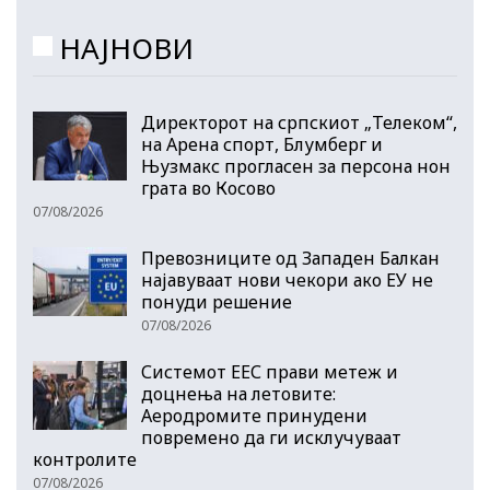
НАЈНОВИ
Директорот на српскиот „Телеком“,
на Арена спорт, Блумберг и
Њузмакс прогласен за персона нон
грата во Косово
07/08/2026
Превозниците од Западен Балкан
најавуваат нови чекори ако ЕУ не
понуди решение
07/08/2026
Системот ЕЕС прави метеж и
доцнења на летовите:
Аеродромите принудени
повремено да ги исклучуваат
контролите
07/08/2026