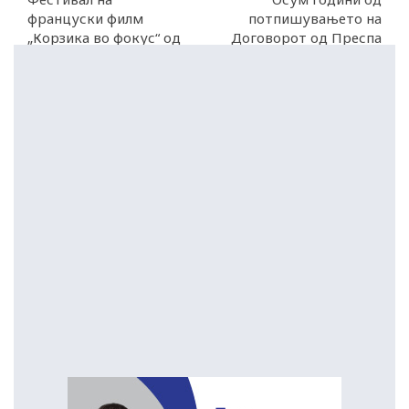
француски филм
потпишувањето на
„Корзика во фокус“ од
Договорот од Преспа
денеска до 20 јуни