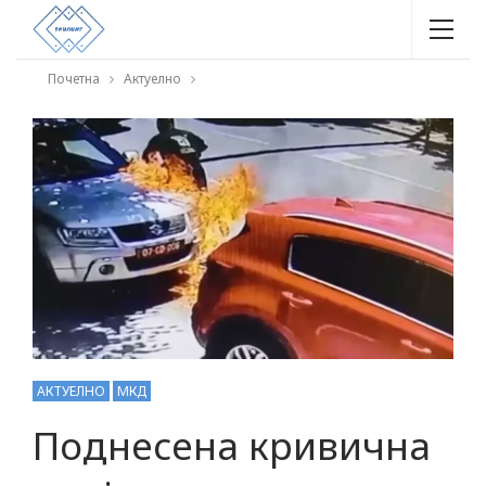
Почетна
Актуелно
АКТУЕЛНО
МКД
Поднесена кривична