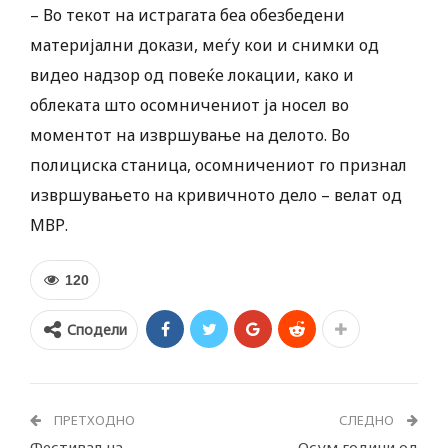
– Во текот на истрагата беа обезбедени
материјални докази, меѓу кои и снимки од
видео надзор од повеќе локации, како и
облеката што осомничениот ја носел во
моментот на извршување на делото. Во
полициска станица, осомничениот го признал
извршувањето на кривичното дело – велат од
МВР.
120
Сподели
ПРЕТХОДНО
СЛЕДНО
Фестивал на
Осум години од