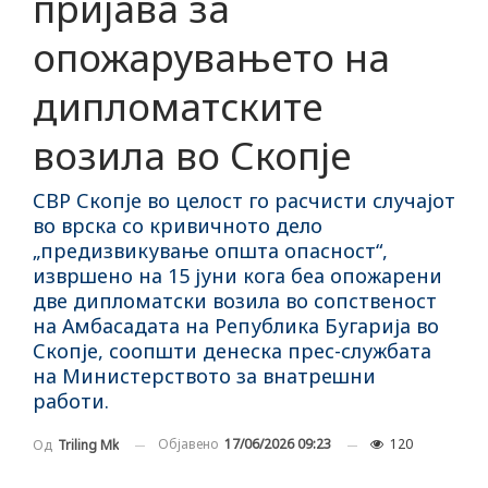
пријава за
опожарувањето на
дипломатските
возила во Скопје
СВР Скопје во целост го расчисти случајот
во врска со кривичното дело
„предизвикување општа опасност“,
извршено на 15 јуни кога беа опожарени
две дипломатски возила во сопственост
на Амбасадата на Република Бугарија во
Скопје, соопшти денеска прес-службата
на Министерството за внатрешни
работи.
Објавено
17/06/2026 09:23
120
Од
Triling Mk