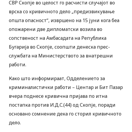
СВР Скопје во целост го расчисти случајот во
врска со кривичното дело „предизвикување
општа опасност“, извршено на 15 јуни кога беа
опожарени две дипломатски возила во
сопственост на Амбасадата на Република
Бугарија во Скопје, соопшти денеска прес-
службата на Министерството за внатрешни
работи.
Како што информираат, Одделението за
криминалистички работи – Центар и Бит Пазар
вчера поднесе кривична пријава по итна
постапка против И.Д.С.(44) од Скопје, поради
основано сомнение дека го сторил кривичното
дело.