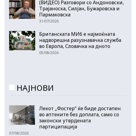
(ВИДЕО) Разговори со Андоновски,
Трајаноска, Силјан, Бужаровска и
Пармаковска
31/07/2026
Британската МИ6 е најмоќната
надворешна разузнавачка служба
во Европа, Словачка на дното
05/08/2026
НАЈНОВИ
Лекот „Фостер“ ќе биде достапен
во аптеките без доплата, само со
законски утврдената
партиципација
07/08/2026