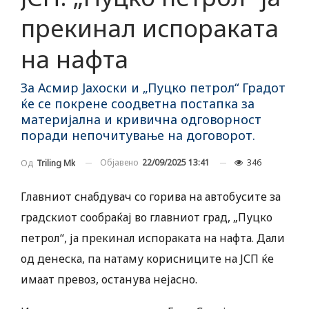
прекинал испораката
на нафта
За Асмир Јахоски и „Пуцко петрол“ Градот
ќе се покрене соодветна постапка за
материјална и кривична одговорност
поради непочитување на договорот.
Објавено
22/09/2025 13:41
346
Од
Triling Mk
Главниот снабдувач со горива на автобусите за
градскиот сообраќај во главниот град, „Пуцко
петрол“, ја прекинал испораката на нафта. Дали
од денеска, па натаму корисниците на ЈСП ќе
имаат превоз, останува нејасно.