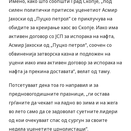
Имено, како што соопшти Град Скопје, „под
силен политички притисок уценетиот Асмир
Јахоски од „Пуцко петрол“ се приклучува на
обидите за креирање хаос во Скопје. Иако има
активен договор со ЈСП за испорака на нафта,
Асмир Јахоски од „Пуцко петрол“, соочен со
обвиненија затворска казна и подложен на
уцени иако има активен договор за испорака на
нафта ја прекина доставата“, велат од таму.
Потсетуваат дека тоа го направил и за
предновогодишните празници, „ги остава
грѓаните да чекаат на ладно во зима и на жега
во лето само да се задоволат суетните лидери
од кои очекуваат спас од сургун за своите
недела уценетите црнолисташи“.