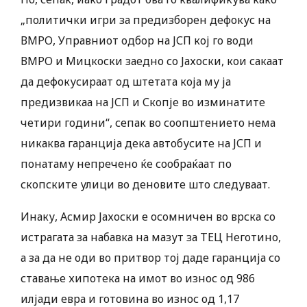
„политички игри за предизборен дефокус на
ВМРО, Управниот одбор на ЈСП кој го води
ВМРО и Мицкоски заедно со Јахоски, кои сакаат
да дефокусираат од штетата која му ја
предизвикаа на ЈСП и Скопје во изминатите
четири години“, сепак во соопштението нема
никаква гаранција дека автобусите на ЈСП и
понатаму непречено ќе сообраќаат по
скопските улици во деновите што следуваат.
Инаку, Асмир Јахоски е осомничен во врска со
истрагата за набавка на мазут за ТЕЦ Неготино,
а за да не оди во притвор тој даде гаранција со
ставање хипотека на имот во износ од 986
илјади евра и готовина во износ од 1,17