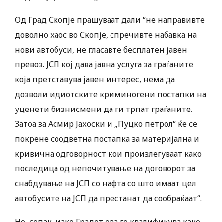
Од Град Скопје прашуваат дали “не направивте
доволно хаос во Скопје, спречивте набавка на
нови автобуси, не гласавте бесплатен јавен
превоз. ЈСП кој дава јавна услуга за граѓаните
која претставува јавен интерес, нема да
дозволи идиотските криминогени постапки на
уценети бизнисмени да ги трпат граѓаните.
Затоа за Асмир Јахоски и „Пуцко петрол“ ќе се
покрене соодветна постапка за материјална и
кривична одговорност кои произлегуваат како
последица од непочитување на договорот за
снабдување на ЈСП со нафта со што имаат цел
автобусите на ЈСП да престанат да сообраќаат“.
Но, сепак, иако Градот ова го квалификува како