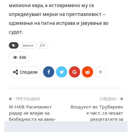
милиони евра, а истовремено му се
определуваат мерки на претпазливост –
одземање на патна исправа и јавување во
судот.
Јахоски
ЈСП
346
Сподели
ПРЕТХОДНО
СЛЕДНО
М-НАВ: Расипаниот
Воздухот во Трубарево
радар не влијае на
е чист, се чекаат
безбедноста на авио-
резултатите за
сообраќајот
почвата, вели Меџити