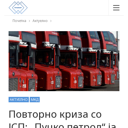
Почетна
Актуелно
АКТУЕЛНО
МКД
Повторно криза со
ЈСП: „Пуцко петрол“ ја