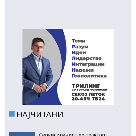
НАЈЧИТАНИ
Сервисираниот ер трактор