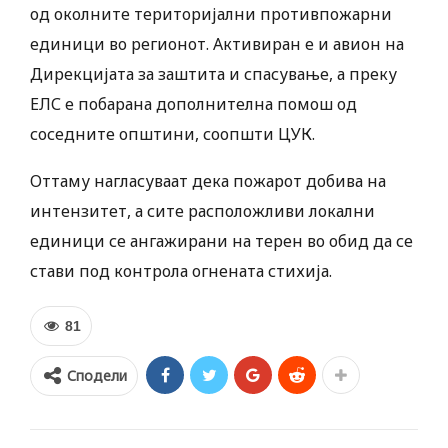
од околните територијални противпожарни
единици во регионот. Активиран е и авион на
Дирекцијата за заштита и спасување, а преку
ЕЛС е побарана дополнителна помош од
соседните општини, соопшти ЦУК.
Оттаму нагласуваат дека пожарот добива на
интензитет, а сите расположливи локални
единици се ангажирани на терен во обид да се
стави под контрола огнената стихија.
81
Сподели