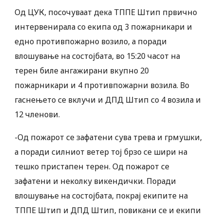
Од ЦУК, посочуваат дека ТППЕ Штип првично
интервенирала со екипа од 3 пожарникари и
едно противпожарно возило, а поради
влошување на состојбата, во 15:20 часот на
терен биле ангажирани вкупно 20
пожарникари и 4 противпожарни возила. Во
гаснењето се вклучи и ДПД Штип со 4 возила и
12 членови.
-Од пожарот се зафатени сува трева и грмушки,
а поради силниот ветер тој брзо се шири на
тешко пристапен терен. Од пожарот се
зафатени и неколку викендички. Поради
влошување на состојбата, покрај екипите на
ТППЕ Штип и ДПД Штип, повикани се и екипи