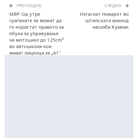
ПРЕТХОДНО
СЛЕДНО
МВР: Од утре
Изгаснат пожарот во
граѓаните ќе можат да
штипската викенд
го користат правото за
населба Кумлак
обука за управување
на мотоцикл до 125cm³
во автошколи кои
имаат лиценци за „А1“
категорија