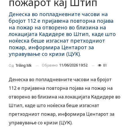
пожарот кај Штип
Денеска во попладневните часови на
бројот 112 е пријавена повторна појава
на пожар на отворено во близина на
локацијата Кадидере во Штип, каде што
ноќеска беше изгаснат претходниот
пожар, информира Центарот за
управување со кризи (ЦУК).
Објавено
11/06/2026 19:52
81
Од
Triling Mk
Денеска во попладневните часови на бројот
112 е пријавена повторна појава на пожар на
отворено во близина на локацијата Кадидере во
Штип, каде што ноќеска беше изгаснат
претходниот пожар, информира Центарот за
управување со кризи (ЦУК).